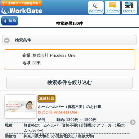
TOPページ
マイページ
PCサイト
戻る
検索結果180件
検索条件
企業
株式会社 Priceless One
地域
関東
検索条件を絞り込む
派遣社員
ホームヘルパー（資格不要）のお仕事
株式会社 Priceless One
給与
時給: 1300円 ～ 1500円
職種
無資格(ホームヘルパー資格不要) (介護職(ケアワーカー)系/ホー
ムヘルパー)
勤務地
神奈川県大和市 (小田急電鉄江ノ島線大和)