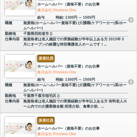
ホームヘルパー（資格不要）のお仕事
株式会社 Priceless One
給与
時給: 1300円 ～ 1500円
職種
無資格(ホームヘルパー資格不要) (介護職(ケアワーカー)系/ホー
ムヘルパー)
勤務地
千葉県四街道市 ()
仕事内容
無資格者は老人施設での実務経験が半年以上ある方 2015年３
月にオープンの綺麗な特別養護老人ホームです！...
派遣社員
ホームヘルパー（資格不要）のお仕事
株式会社 Priceless One
給与
時給: 1300円 ～ 1500円
職種
無資格(ホームヘルパー資格不要) (介護職(ケアワーカー)系/ホー
ムヘルパー)
勤務地
千葉県千葉市稲毛区 ()
仕事内容
無資格者は老人施設での実務経験が半年以上ある方 有料老人ホ
ーム内での介護業務全般 排泄介助、食事介助、...
派遣社員
ホームヘルパー（資格不要）のお仕事
株式会社 Priceless One