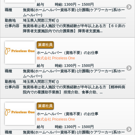
給与
時給: 1300円 ～ 1500円
職種
無資格(ホームヘルパー資格不要) (介護職(ケアワーカー)系/ホー
ムヘルパー)
勤務地
埼玉県入間郡三芳町 ()
仕事内容
無資格者は老人施設での実務経験が半年以上ある方 【６０床の
障害者支援施設内での介護業務】 障害者支援施...
派遣社員
ホームヘルパー（資格不要）のお仕事
株式会社 Priceless One
給与
時給: 1300円 ～ 1500円
職種
無資格(ホームヘルパー資格不要) (介護職(ケアワーカー)系/ホー
ムヘルパー)
勤務地
埼玉県入間郡三芳町 ()
仕事内容
無資格者は老人施設での実務経験が半年以上ある方 【精神科病
院内での看護助手業務】 排泄介助、食事介助、...
派遣社員
ホームヘルパー（資格不要）のお仕事
株式会社 Priceless One
給与
時給: 1300円 ～ 1500円
職種
無資格(ホームヘルパー資格不要) (介護職(ケアワーカー)系/ホー