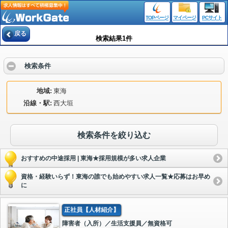
TOPページ
マイページ
PCサイト
戻る
検索結果1件
検索条件
地域
東海
沿線・駅
西大垣
検索条件を絞り込む
おすすめの中途採用 | 東海★採用規模が多い求人企業
資格・経験いらず！東海の誰でも始めやすい求人一覧★応募はお早め
に
正社員【人材紹介】
障害者（入所）／生活支援員／無資格可