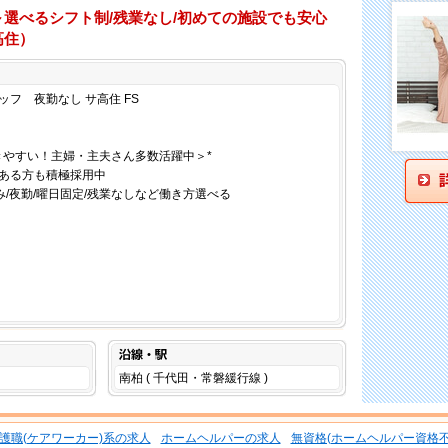
～選べるシフト制/残業なし/初めての施設でも安心
高住）
仕事内容
フ 夜勤なし サ高住 FS
きやすい！主婦・主夫さん多数活躍中＞*
ある方も積極採用中
み/夜勤/曜日固定/残業なしなど働き方選べる
沿線・駅
南柏 ( 千代田・常磐緩行線 )
護職(ケアワーカー)系の求人
ホームヘルパーの求人
無資格(ホームヘルパー資格不