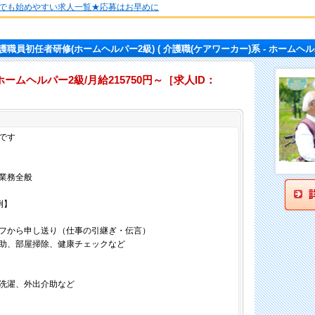
でも始めやすい求人一覧★応募はお早めに
護職員初任者研修(ホームヘルパー2級)
( 介護職(ケアワーカー)系 - ホームヘル
ムヘルパー2級/月給215750円～［求人ID：
仕事内容
です
業務全般
例】
フから申し送り（仕事の引継ぎ・伝言）
助、部屋掃除、健康チェックなど
洗濯、外出介助など