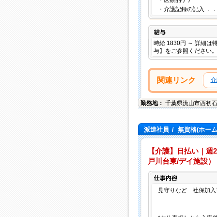
・医療的ケア
・介護記録の記入 ．
給与
時給 1830円 ～ 詳細
与】をご参照ください
関連リンク
介
勤務地：
千葉県
流山市
西初
派遣社員
/
無資格(ホー
【介護】日払い｜週
戸川台東/デイ施設）
見守りなど 社保加入可