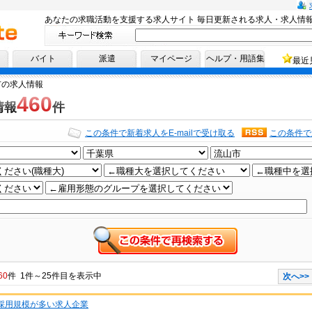
あなたの求職活動を支援する求人サイト 毎日更新される求人・求人情
へ！
バイト
派遣
マイページ
ヘルプ・用語集
最近
市の求人情報
460
情報
件
この条件で新着求人をE-mailで受け取る
この条件で
60
件 1件～25件目を表示中
次へ>>
★採用規模が多い求人企業