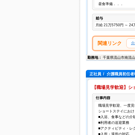
昼食準備．．．
給与
月給 21万5750円 ～ 24
関連リンク
介
勤務地：
千葉県
流山市
南流山4
正社員
/
介護職員初任者研
【職場見学歓迎】ショー
職場見学歓迎、一度見
ショートステイにおけ
■入浴、食事などの介
■利用者の送迎業務
■アクティビティ・レ
■入所・退所の対応