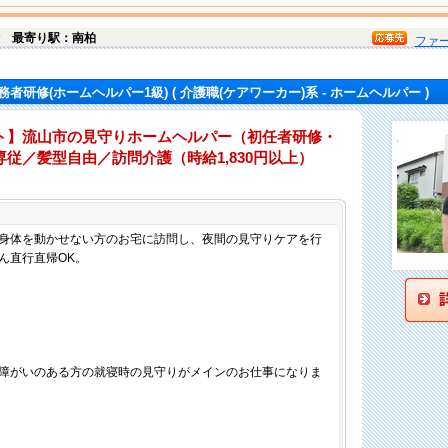
金
最寄り駅：南柏
ファ
務者研修(ホームヘルパー1級)
( 介護職(ケアワーカー)系 - ホームヘルパー )
ト】流山市の見守りホームヘルパー（初任者研修・
従／髪型自由／訪問介護（時給1,830円以上）
仕事内容
身体を動かせない方のお宅に訪問し、夜間の見守りケアを行
ん直行直帰OK。
障がいのある方の就寝時の見守りがメインのお仕事になりま