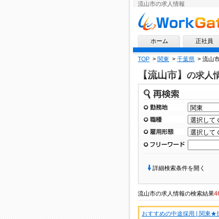
流山市の求人情報
求人情報ならワークゲート
ホーム
正社員
TOP
>
関東
>
千葉県
>
流山
【流山市】
の求人
再検索
勤務地
職種
雇用形態
フリーワード
詳細検索条件を開く
流山市
の
求人情報
の検索結果
4
おすすめの中途採用 | 関東