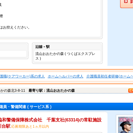
成
煙
はお控えください。
沿線・駅
流山おおたかの森 ( つくばエクスプレ
ス )
護職(ケアワーカー)系の求人
ホームヘルパーの求人
介護職員初任者研修(ホームヘ
かの森北3-8-11
最寄り駅：流山おおたかの森
備員・警備関連
( サービス系 )
和警備保障株式会社 千葉支社(63314)の常駐施設
川台駅
応募期限あと1ヵ月以内