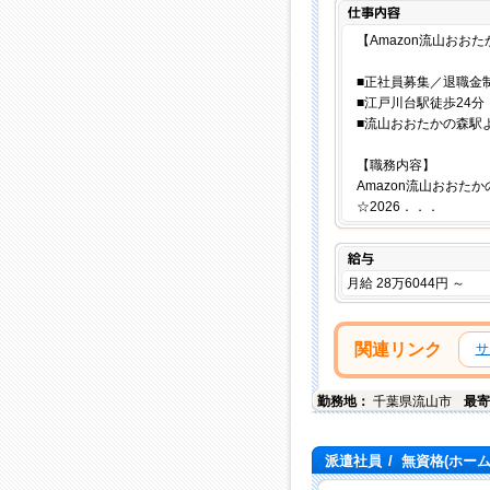
【Amazon流山お
■正社員募集／退職金
■江戸川台駅徒歩24分
■流山おおたかの森駅
【職務内容】
Amazon流山おお
☆2026．．．
給与
月給 28万6044円 ～
関連リンク
サ
勤務地：
千葉県
流山市
最寄
派遣社員
/
無資格(ホー