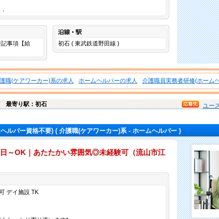
．．
沿線・駅
は特記事項【給
初石 ( 東武鉄道野田線 )
。
護職(ケアワーカー)系の求人
ホームヘルパーの求人
介護職員実務者研修(ホームヘ
石
最寄り駅：初石
ユー
ムヘルパー資格不要)
( 介護職(ケアワーカー)系 - ホームヘルパー )
2日～OK｜あたたかい雰囲気◎未経験可（流山市江
仕事内容
 デイ施設 TK