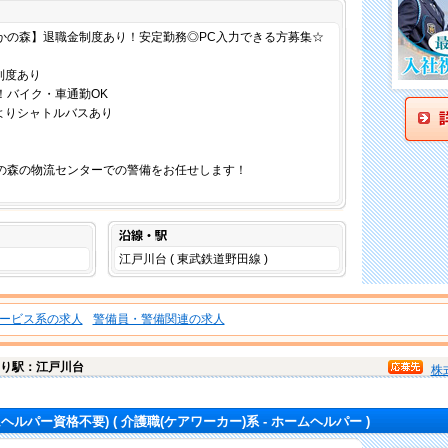
仕事内容
おたかの森】退職金制度あり！安定勤務◎PC入力できる方募集☆
制度あり
！バイク・車通勤OK
よりシャトルバスあり
たかの森の物流センターでの警備をお任せします！
沿線・駅
江戸川台 ( 東武鉄道野田線 )
ービス系の求人
警備員・警備関連の求人
り駅：江戸川台
株
ムヘルパー資格不要)
( 介護職(ケアワーカー)系 - ホームヘルパー )