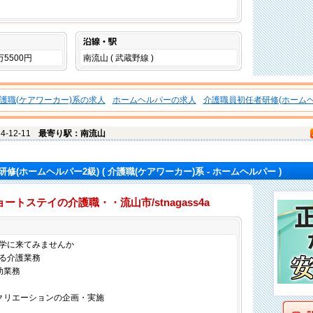
沿線・駅
万5500円
南流山 ( 武蔵野線 )
護職(ケアワーカー)系の求人
ホームヘルパーの求人
介護職員初任者研修(ホームヘ
-12-11
最寄り駅：南流山
修(ホームヘルパー2級)
( 介護職(ケアワーカー)系 - ホームヘルパー )
トステイの介護職・・流山市/stnagass4a
仕事内容
学に来てみませんか
る介護業務
助業務
クリエーションの企画・実施