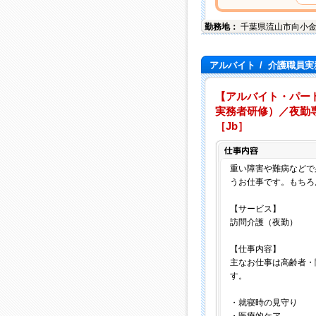
勤務地：
千葉県
流山市
向小
アルバイト
/
介護職員実
【アルバイト・パー
実務者研修）／夜勤専
［Jb］
重い障害や難病などで
うお仕事です。もちろ
【サービス】
訪問介護（夜勤）
【仕事内容】
主なお仕事は高齢者・
す。
・就寝時の見守り