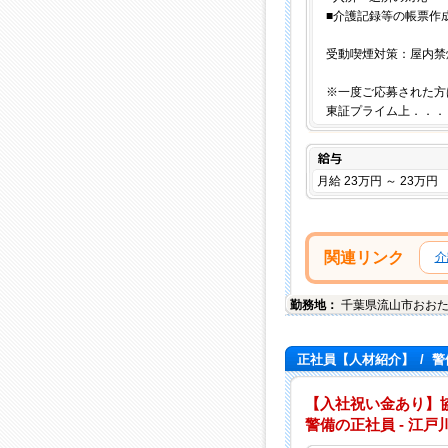
■介護記録等の帳票作
受動喫煙対策：屋内禁
※一度ご応募された方
東証プライム上．．．
給与
月給 23万円 ～ 23万円
関連リンク
介
勤務地：
千葉県
流山市
おおた
正社員【人材紹介】
/
警
【入社祝い金あり】協
警備の正社員 - 江戸