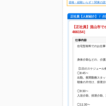
資格・経験いらず！関東の誰
正社員【人材紹介】
/
介
【正社員】流山市でホー
466154］
住宅型有料でのお仕事
身体介助などの、介護
【1日のスケジュール
◯8:45～
出勤。夜間勤務スタッ
朝食の片付け、排泄介
◯9:30～
入浴介助、排泄介助、
◯11:30～