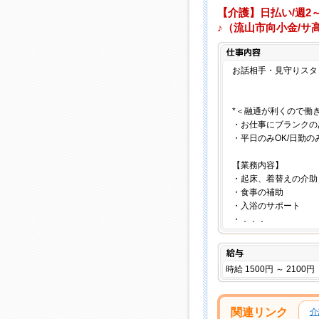
【介護】日払い/週2
♪（流山市向小金/サ
お話相手・見守りスタッ
*＜融通が利くので働
・お仕事にブランクの
・平日のみOK/日勤の
【業務内容】
・起床、着替えの介助
・食事の補助
・入浴のサポート
・．．．
給与
時給 1500円 ～ 2100円
関連リンク
介