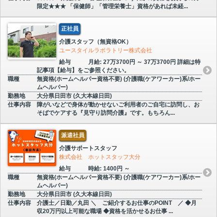
限定★★★ 「保健師」「管理栄養士」資格があれば未経...
正社員
介護スタッフ（無資格OK）
ユースタイルラボラトリー株式会社
給与
月給: 27万3700円 ～ 37万3700円 詳細は特
記事項【給与】をご参照ください。
職種
無資格(ホームヘルパー資格不要) (介護職(ケアワーカー)系/ホー
ムヘルパー)
勤務地
大分県日田市 (久大本線日田)
仕事内容
障がいなどで身体が動かせないご利用者のご自宅に訪問し、お
そばでケアする『見守り訪問介護』です。もちろん...
派遣社員
介護サポートスタッフ
株式会社 ホットスタッフ大分
給与
時給: 1400円 ～
職種
無資格(ホームヘルパー資格不要) (介護職(ケアワーカー)系/ホー
ムヘルパー)
勤務地
大分県日田市 (久大本線日田)
仕事内容
介護士／日勤／丸田 ＼ ご紹介するお仕事のPOINT ／ ◆月
収20万円以上可能な職場 ◆資格を活かせるお仕事 ...