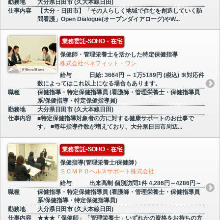
勤務地
大分県日田市 (久大本線日田)
仕事内容
【大分・日田市】「その人らしく地域で住むを創造していく訪
問看護」Open Dialogue(オープンダイアローグ)やW...
業務委託-SOHO・在宅
保健師・管理栄養士を活かした特定保健指導
株式会社ベネフィット・ワン
給与
日給: 3664円 ～ 1万5189円 (税込) ※対応件
数によってはこれ以上になる場合もあります。
職種
保健指導・特定保健指導員 (看護師・管理栄養士・保健指導員
系/保健指導・特定保健指導員)
勤務地
大分県日田市 (久大本線日田)
仕事内容
■特定保健指導対象者の方に対する健康サポートのお仕事で
す。 ■毎年指導件数が増えており、大分県日田市周辺...
業務委託-SOHO・在宅
保健指導(管理栄養士/保健師）
ＳＯＭＰＯヘルスサポート株式会社
給与
出来高制 個別訪問1件 4,286円～4286円～
職種
保健指導・特定保健指導員 (看護師・管理栄養士・保健指導員
系/保健指導・特定保健指導員)
勤務地
大分県日田市 (久大本線日田)
仕事内容
★★★「保健師」「管理栄養士」いずれかの資格をお持ちの方