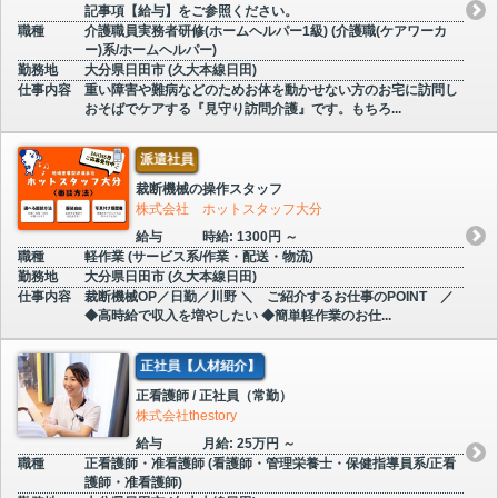
記事項【給与】をご参照ください。
職種
介護職員実務者研修(ホームヘルパー1級) (介護職(ケアワーカ
ー)系/ホームヘルパー)
勤務地
大分県日田市 (久大本線日田)
仕事内容
重い障害や難病などのためお体を動かせない方のお宅に訪問し
おそばでケアする『見守り訪問介護』です。もちろ...
派遣社員
裁断機械の操作スタッフ
株式会社 ホットスタッフ大分
給与
時給: 1300円 ～
職種
軽作業 (サービス系/作業・配送・物流)
勤務地
大分県日田市 (久大本線日田)
仕事内容
裁断機械OP／日勤／川野 ＼ ご紹介するお仕事のPOINT ／
◆高時給で収入を増やしたい ◆簡単軽作業のお仕...
正社員【人材紹介】
正看護師 / 正社員（常勤）
株式会社thestory
給与
月給: 25万円 ～
職種
正看護師・准看護師 (看護師・管理栄養士・保健指導員系/正看
護師・准看護師)