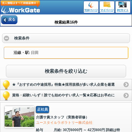
TOPページ
マイページ
PCサイト
戻る
検索結果16件
検索条件
沿線・駅
日田
検索条件を絞り込む
★『おすすめの中途採用』特集★採用規模が多い求人企業を厳選
資格・経験いらず！誰でも始めやすい求人一覧★応募はお早めに
正社員
介護サ責スタッフ（実務者研修）
ユースタイルラボラトリー株式会社
給与
月給: 30万6000円 ～ 42万800円 詳細は特