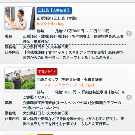
正社員【人材紹介】
正看護師 / 正社員（常勤）
株式会社thestory
給与
月給: 21万7000円 ～ 23万2000円
職種
正看護師・准看護師 (看護師・管理栄養士・保健指導員系/正看
護師・准看護師)
勤務地
大分県日田市 (久大本線日田)
仕事内容
【病棟看護師｜賞与4ヶ月｜スキルアップ体制充実】高待遇◎
遠方からの応募手当も！スタッフも明るく活気のある...
アルバイト
介護スタッフ（初任者研修・実務者研修）
ユースタイルラボラトリー株式会社
給与
時給: 1680円 ～ 詳細は特記事項【給与】を
ご参照ください。
職種
介護職員実務者研修(ホームヘルパー1級) (介護職(ケアワーカ
ー)系/ホームヘルパー)
勤務地
大分県日田市 (久大本線日田)
仕事内容
重い障害や難病などで身体を動かせない方のお宅に訪問し、夜
間の見守りケアを行うお仕事です。もちろん直行直...