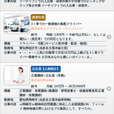
仕事内容
リーチリフトでの入出庫・保管作業や手作業でのピッキングや
ラップ巻き作業 リーチリフトでの入出庫・保管作...
派遣社員
3ｔ車での一般貨物の集配ドライバー
株式会社エクスプレス・エージェント
給与
時給: 1300円 ～ ※給与は月払い、もしくは
週払い（規定有）での対応となります。
職種
ドライバー・宅配 (サービス系/作業・配送・物流)
勤務地
愛知県稲沢市 (名鉄名古屋本線大里)
仕事内容
●・○・●・○ 人気の日勤帯で月収30万円以上稼げる 3ｔ車ドラ
イバー募集中☆ 土日休みなのも嬉しいポイント♪ ま...
正社員【人材紹介】
正看護師 / 正社員（常勤）
株式会社thestory
給与
月給: 24万円 ～ 26万1000円
職種
正看護師・准看護師 (看護師・管理栄養士・保健指導員系/正看
護師・准看護師)
勤務地
愛知県岡崎市 (名鉄名古屋本線東岡崎)
仕事内容
≪岡崎市≫精神科訪問看護に特化した全国展開のN・フィール
ド 精神保健分野におけるプロ集団として、すべての...