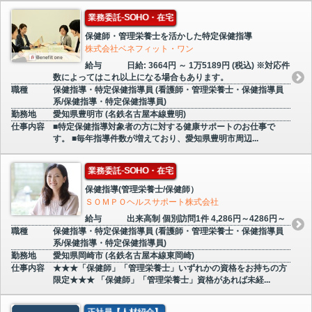
業務委託-SOHO・在宅
保健師・管理栄養士を活かした特定保健指導
株式会社ベネフィット・ワン
給与
日給: 3664円 ～ 1万5189円 (税込) ※対応件
数によってはこれ以上になる場合もあります。
職種
保健指導・特定保健指導員 (看護師・管理栄養士・保健指導員
系/保健指導・特定保健指導員)
勤務地
愛知県豊明市 (名鉄名古屋本線豊明)
仕事内容
■特定保健指導対象者の方に対する健康サポートのお仕事で
す。 ■毎年指導件数が増えており、愛知県豊明市周辺...
業務委託-SOHO・在宅
保健指導(管理栄養士/保健師）
ＳＯＭＰＯヘルスサポート株式会社
給与
出来高制 個別訪問1件 4,286円～4286円～
職種
保健指導・特定保健指導員 (看護師・管理栄養士・保健指導員
系/保健指導・特定保健指導員)
勤務地
愛知県岡崎市 (名鉄名古屋本線東岡崎)
仕事内容
★★★「保健師」「管理栄養士」いずれかの資格をお持ちの方
限定★★★ 「保健師」「管理栄養士」資格があれば未経...
正社員【人材紹介】