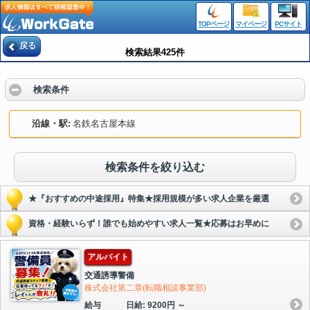
TOPページ
マイページ
PCサイト
戻る
検索結果425件
検索条件
沿線・駅
名鉄名古屋本線
検索条件を絞り込む
★『おすすめの中途採用』特集★採用規模が多い求人企業を厳選
資格・経験いらず！誰でも始めやすい求人一覧★応募はお早めに
アルバイト
交通誘導警備
株式会社第二章(転職相談事業部)
給与
日給: 9200円 ～