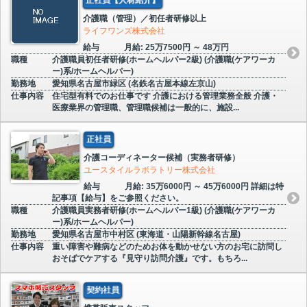
介護職（管理）／初任者研修以上
ライフワンズ株式会社
給与
月給: 25万7500円 ～ 48万円
職種
介護職員初任者研修(ホームヘルパー2級) (介護職(ケアワーカ
ー)系/ホームヘルパー)
勤務地
愛知県名古屋市緑区 (名鉄名古屋本線左京山)
仕事内容
住宅型有料でのお仕事です 介護における管理業務全般 介護・
医療業界の管理職、管理職候補は一般的に、施設...
正社員
介護コーディネーター候補（実務者研修）
ユースタイルラボラトリー株式会社
給与
月給: 35万6000円 ～ 45万6000円 詳細は特
記事項【給与】をご参照ください。
職種
介護職員実務者研修(ホームヘルパー1級) (介護職(ケアワーカ
ー)系/ホームヘルパー)
勤務地
愛知県名古屋市中村区 (東海道・山陽新幹線名古屋)
仕事内容
重い障害や難病などのためお体を動かせない方のお宅に訪問し
おそばでケアする『見守り訪問介護』です。もちろ...
契約社員