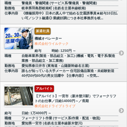
職種
警備員・警備関連 (サービス系/警備員・警備関連)
勤務地
岐阜県羽島郡岐南町 (名鉄名古屋本線岐南)
仕事内容
《積極採用中》日本の真ん中で始める交通誘導員★給与10日払
い可／シフト融通◎ 業績好調につき本社事務所を岐...
派遣社員
機械オペレーター
株式会社ウイルテック
給与
時給: 1250円 ～
職種
自動車業界(製造・部品組立・加工) (機械・電気・電子系/製造
業務・部品組立・加工業務)
勤務地
愛知県春日井市 (東海道・山陽新幹線名古屋)
仕事内容
誰もが知っている大手メーカー 住宅設備品製造・未経験歓迎
40代50代60代の男女活躍中 【仕事内容】 ＜空気...
アルバイト
【アルバイト】一宮市（新木曽川駅）でフォークリフ
トのお仕事／日給14000円～／長期
株式会社ドライブトライブ
給与
日給: 1万4000円 ～
職種
フォークリフト作業 (サービス系/作業・配送・物流)
勤務地
愛知県一宮市 (名鉄名古屋本線新木曽川)