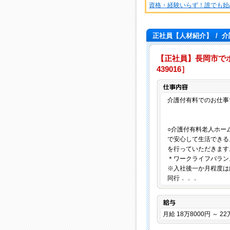
資格・経験いらず！誰でも始
正社員【人材紹介】
/
介
【正社員】長岡市でホー
439016］
介護付有料でのお仕事
○介護付有料老人ホー
で安心して生活できる
を行っていただきます
＊ワークライフバラン
※入社後一か月程度は
同行．．．
給与
月給 18万8000円 ～ 22