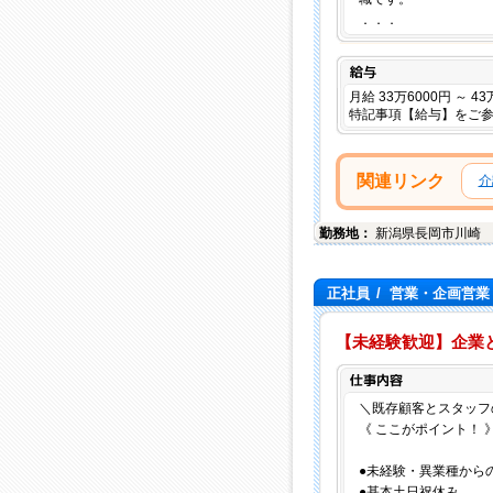
．．．
給与
月給 33万6000円 ～ 4
特記事項【給与】をご
関連リンク
介
勤務地：
新潟県
長岡市
川崎
正社員
/
営業・企画営業
【未経験歓迎】企業
＼既存顧客とスタッフ
《 ここがポイント！ 
●未経験・異業種から
●基本土日祝休み