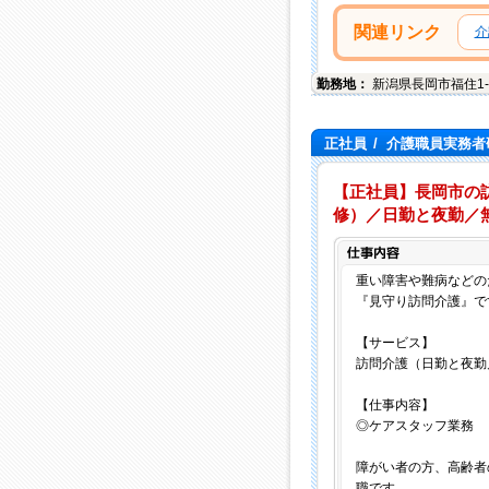
関連リンク
介
勤務地：
新潟県
長岡市
福住1-
正社員
/
介護職員実務者研
【正社員】長岡市の
修）／日勤と夜勤／無
重い障害や難病などの
『見守り訪問介護』で
【サービス】
訪問介護（日勤と夜勤
【仕事内容】
◎ケアスタッフ業務
障がい者の方、高齢者
職です。