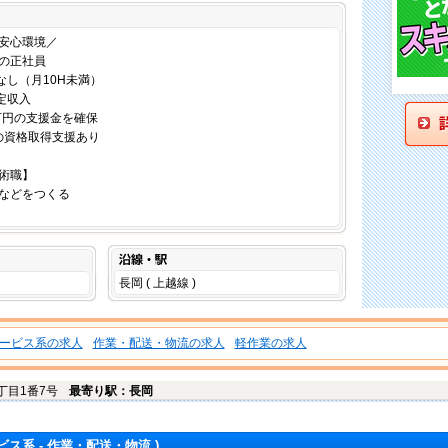
仕事内容
安心環境／
問の正社員
なし（月10H未満）
定収入
万円の支援金を確保
の資格取得支援あり
術職】
などをつくる
沿線・駅
長岡 ( 上越線 )
ービス系の求人
作業・配送・物流の求人
軽作業の求人
丁目1番7号
最寄り駅：長岡
ビス系 - 作業・配送・物流 )