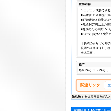
＼コツコツ成長できる
■未経験OK＆学歴不
■17時定時＆残業ほぼ
■月給24万円以上の安
■育成のため年間150
■AIにできない！免許
【長岡のまちづくり技
長岡の道路や河川、橋
土木工事．．．
給与
月給 24万円 ～ 24万円
関連リンク
サ
勤務地：
新潟県
長岡市
昭和2
派遣社員
/
軽作業
( サー