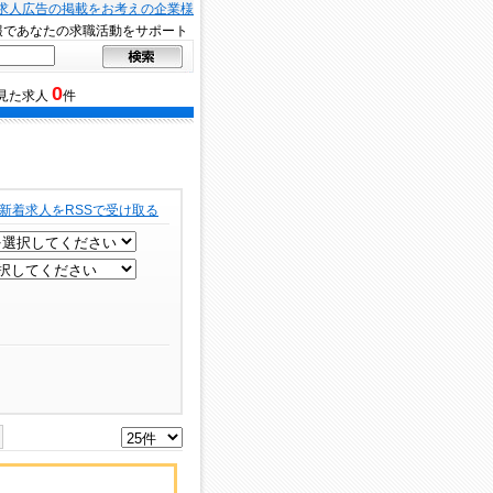
求人広告の掲載をお考えの企業様
報であなたの求職活動をサポート
0
見た求人
件
新着求人をRSSで受け取る