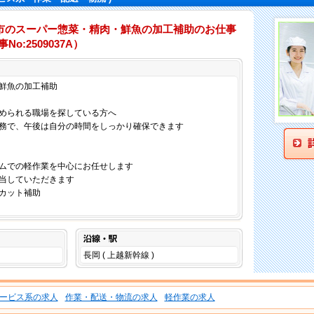
市のスーパー惣菜・精肉・鮮魚の加工補助のお仕事
o:2509037A）
仕事内容
鮮魚の加工補助
められる職場を探している方へ
務で、午後は自分の時間をしっかり確保できます
ムでの軽作業を中心にお任せします
当していただきます
カット補助
沿線・駅
長岡 ( 上越新幹線 )
ービス系の求人
作業・配送・物流の求人
軽作業の求人