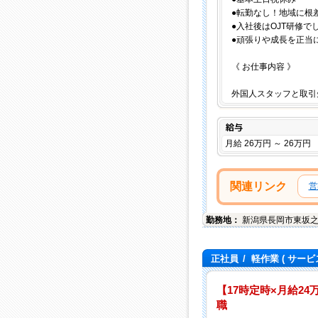
●転勤なし！地域に根
●入社後はOJT研修で
●頑張りや成長を正当
《 お仕事内容 》
外国人スタッフと取引
給与
月給 26万円 ～ 26万円
関連リンク
営
勤務地：
新潟県
長岡市
東坂之
正社員
/
軽作業
( サービ
【17時定時×月給2
職