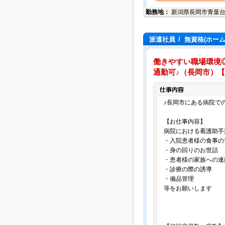
勤務地：
新潟県
長岡市
青葉
派遣社員
/
無資格(ホー
働きやすい職場環境
通勤可♪（長岡市）
♪長岡市にある病院で
【お仕事内容】
病院における看護助手
・入院患者様の食事の
・身の回りのお世話
・患者様の家族への連
・診療の際の誘導
・備品管理
等をお願いします