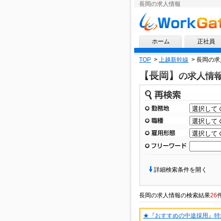
長岡の求人情報
求人情報ならワークゲート
ホーム
正社員
TOP
>
上越新幹線
>
長岡の求
【長岡】
の求人情
再検索
勤務地
職種
雇用形態
フリーワード
詳細検索条件を開く
長岡
の
求人情報
の検索結果
26
★『おすすめの中途採用』特