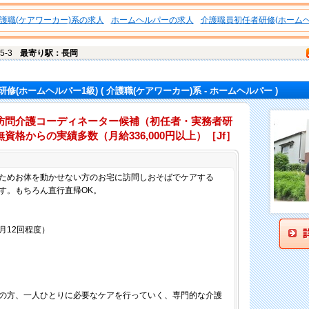
護職(ケアワーカー)系の求人
ホームヘルパーの求人
介護職員初任者研修(ホームヘ
5-3
最寄り駅：長岡
修(ホームヘルパー1級)
( 介護職(ケアワーカー)系 - ホームヘルパー )
訪問介護コーディネーター候補（初任者・実務者研
資格からの実績多数（月給336,000円以上）［Jf］
仕事内容
ためお体を動かせない方のお宅に訪問しおそばでケアする
す。もちろん直行直帰OK。
月12回程度）
の方、一人ひとりに必要なケアを行っていく、専門的な介護