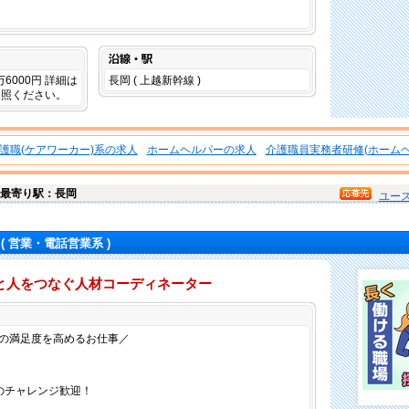
沿線・駅
3万6000円 詳細は
長岡 ( 上越新幹線 )
参照ください。
護職(ケアワーカー)系の求人
ホームヘルパーの求人
介護職員実務者研修(ホームヘ
最寄り駅：長岡
ユー
( 営業・電話営業系 )
と人をつなぐ人材コーディネーター
仕事内容
の満足度を高めるお仕事／
》
のチャレンジ歓迎！