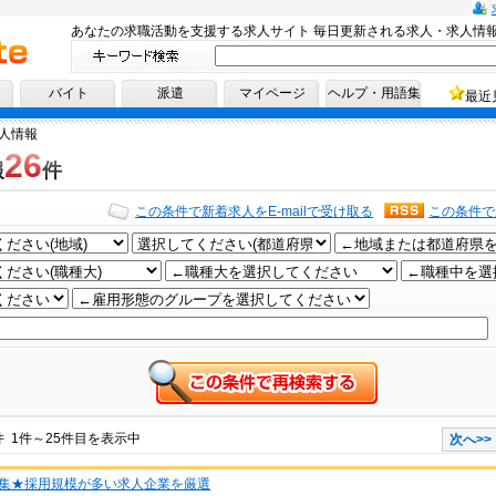
あなたの求職活動を支援する求人サイト 毎日更新される求人・求人情
へ！
バイト
派遣
マイページ
ヘルプ・用語集
最近
人情報
26
報
件
この条件で新着求人をE-mailで受け取る
この条件で
件 1件～25件目を表示中
次へ>>
集★採用規模が多い求人企業を厳選