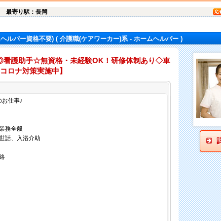
台
最寄り駅：長岡
ムヘルパー資格不要)
( 介護職(ケアワーカー)系 - ホームヘルパー )
◎看護助手☆無資格・未経験OK！研修体制あり◇車
【コロナ対策実施中】
仕事内容
のお仕事♪
業務全般
世話、入浴介助
絡