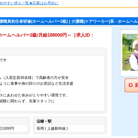
めやすい求人一覧★応募はお早めに
護職員初任者研修(ホームヘルパー2級)
( 介護職(ケアワーカー)系 - ホームヘル
ムヘルパー2級/月給188000円～［求人ID：
仕事内容
です
ム（入居定員36名様）で高齢者の方が安全
ように食事や身の回りのお世話など生活支援
。
スにあわせた休みがとりやすい環境です。
経験に関わらず、先輩スタッフに
沿線・駅
万1000円
長岡 ( 上越新幹線 )