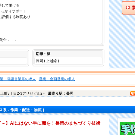
差して働ける
しっかりサポート
に評価する制度あり
先企．．．
沿線・駅
長岡 ( 上越線 )
業・電話営業系の求人
営業・企画営業の求人
上町3丁目2-3アリゼビル2F
最寄り駅：長岡
ス系 - 作業・配送・物流 )
4万～】AIにはない手に職を！長岡のまちづくり技術