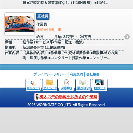
員 ■17時定時＆残業ほぼなし（月10H未満） ■月給2...
正社員
作業員
株式会社関川組
給与
月給: 24万円 ～ 24万円
職種
軽作業 (サービス系/作業・配送・物流)
勤務地
新潟県長岡市 (上越線長岡)
仕事内容
【具体的内容】 ■作業車での資材運搬作業 ■建設機械での掘
削・埋戻し作業 ■コンクリート打設作業 ■コンクリー...
プライバシーポリシー
利用規約
会社概要
TOPページ
マイページ
会員登録
問い合わせ
PCサイト
求人広告の掲載をお考えの企業様
2026 WORKGATE CO.,LTD. All Rights Reserved.