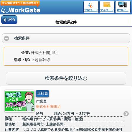
TOPページ
マイページ
PCサイト
戻る
検索結果2件
検索条件
企業
株式会社関川組
沿線・駅
上越新幹線
検索条件を絞り込む
正社員
作業員
株式会社関川組
給与
月給: 24万円 ～ 24万円
職種
軽作業 (サービス系/作業・配送・物流)
勤務地
新潟県長岡市 (上越線長岡)
仕事内容
＼コツコツ成長できる安心環境／ ■未経験OK＆学歴不問の正社