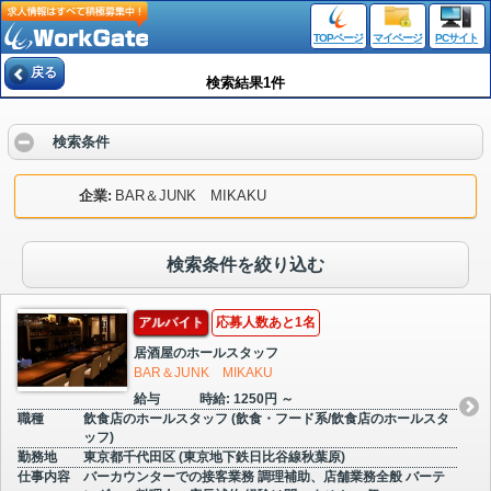
TOPページ
マイページ
PCサイト
戻る
検索結果1件
検索条件
企業
BAR＆JUNK MIKAKU
検索条件を絞り込む
アルバイト
応募人数あと1名
居酒屋のホールスタッフ
BAR＆JUNK MIKAKU
給与
時給: 1250円 ～
職種
飲食店のホールスタッフ (飲食・フード系/飲食店のホールスタ
ッフ)
勤務地
東京都千代田区 (東京地下鉄日比谷線秋葉原)
仕事内容
バーカウンターでの接客業務 調理補助、店舗業務全般 バーテ