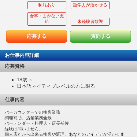
制服あり
語学力が活かせる
食事・まかない支
給
未経験者歓迎
応募する
質問する
お仕事内容詳細
応募資格
18歳 ～
日本語ネイティブレベルの方に限る
仕事内容
バーカウンターでの接客業務
調理補助、店舗業務全般
バーテンダー・料理人・店長補佐
経験は問いません。
個人店だから出来る接客や調理、あなたのアイデアが活かせま