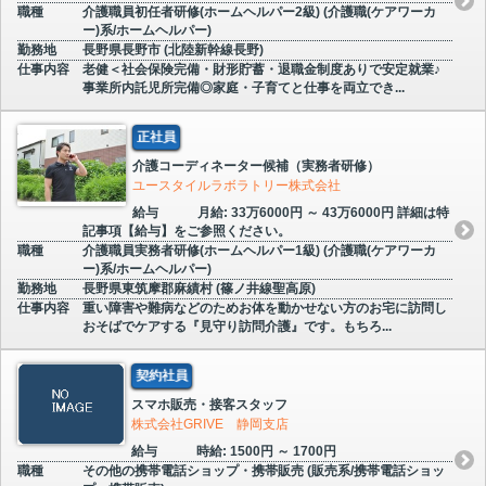
職種
介護職員初任者研修(ホームヘルパー2級) (介護職(ケアワーカ
ー)系/ホームヘルパー)
勤務地
長野県長野市 (北陸新幹線長野)
仕事内容
老健＜社会保険完備・財形貯蓄・退職金制度ありで安定就業♪
事業所内託児所完備◎家庭・子育てと仕事を両立でき...
正社員
介護コーディネーター候補（実務者研修）
ユースタイルラボラトリー株式会社
給与
月給: 33万6000円 ～ 43万6000円 詳細は特
記事項【給与】をご参照ください。
職種
介護職員実務者研修(ホームヘルパー1級) (介護職(ケアワーカ
ー)系/ホームヘルパー)
勤務地
長野県東筑摩郡麻績村 (篠ノ井線聖高原)
仕事内容
重い障害や難病などのためお体を動かせない方のお宅に訪問し
おそばでケアする『見守り訪問介護』です。もちろ...
契約社員
スマホ販売・接客スタッフ
株式会社GRIVE 静岡支店
給与
時給: 1500円 ～ 1700円
職種
その他の携帯電話ショップ・携帯販売 (販売系/携帯電話ショッ