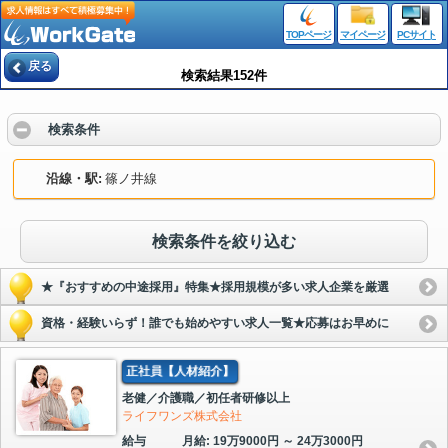
TOPページ
マイページ
PCサイト
戻る
検索結果152件
検索条件
沿線・駅
篠ノ井線
検索条件を絞り込む
★『おすすめの中途採用』特集★採用規模が多い求人企業を厳選
資格・経験いらず！誰でも始めやすい求人一覧★応募はお早めに
正社員【人材紹介】
老健／介護職／初任者研修以上
ライフワンズ株式会社
給与
月給: 19万9000円 ～ 24万3000円