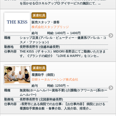
を活かせる◎スキルアップ◎ デイサービスの施設にて、...
派遣社員
販売スタッフ・接客
株式会社スタッフブリッジ
給与
時給: 1400円 ～ 1400円
職種
ショップ店員 (アパレル・ビューティー・健康系/アパレル・コ
スメ・ファッション)
勤務地
長野県長野市 (信越本線長野)
仕事内容
THE KISS（ザ キッス）MIDORI 長野店にてご勤務いただきま
す。《ブランドの紹介》 「LOVE & HAPPY」をコンセ...
派遣社員
看護助手（病院）
日研トータルソーシング株式会社
給与
時給: 1250円 ～
職種
無資格(ホームヘルパー資格不要) (介護職(ケアワーカー)系/ホー
ムヘルパー)
勤務地
長野県長野市 (北陸新幹線長野)
仕事内容
♪長野市にある病院でのお仕事♪ 【お仕事内容】 病院における
看護助手業務全般 ・食事介助、入浴介助、排泄介...