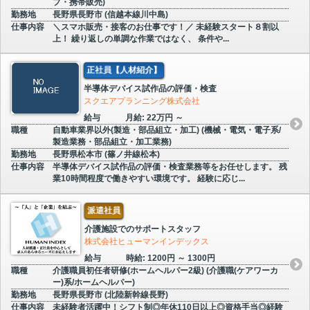
プ・携帯販売)
勤務地
長野県長野市 (信越本線川中島)
仕事内容
＼スマホ販売・接客のお仕事です！／ 未経験スタート８割以
上！ 繰り返しの単調な作業ではなく、 条件や...
正社員【人材紹介】
半導体デバイス試作品の評価・検査
スクエアプランニング株式会社
給与
月給: 22万円 ～
職種
自動車業界以外(製造・部品組立・加工) (機械・電気・電子系/
製造業務・部品組立・加工業務)
勤務地
長野県松本市 (篠ノ井線松本)
仕事内容
半導体デバイス試作品の評価・検査業務等をお任せします。 残
業10時間程度で働きやすい環境です。 経験に応じ...
派遣社員
介護施設でのサポートスタッフ
株式会社ヒューマンインデックス
給与
時給: 1200円 ～ 1300円
職種
介護職員初任者研修(ホームヘルパー2級) (介護職(ケアワーカ
ー)系/ホームヘルパー)
勤務地
長野県長野市 (北陸新幹線長野)
仕事内容
未経験者活躍中！シフト制◎年休110日以上◎資格手当◎経験