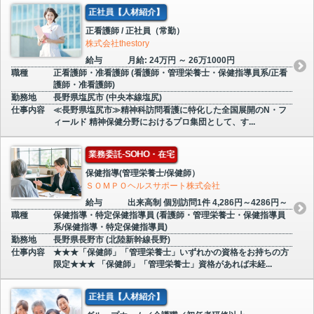
正社員【人材紹介】
正看護師 / 正社員（常勤）
株式会社thestory
給与
月給: 24万円 ～ 26万1000円
職種
正看護師・准看護師 (看護師・管理栄養士・保健指導員系/正看
護師・准看護師)
勤務地
長野県塩尻市 (中央本線塩尻)
仕事内容
≪長野県塩尻市≫精神科訪問看護に特化した全国展開のN・フ
ィールド 精神保健分野におけるプロ集団として、す...
業務委託-SOHO・在宅
保健指導(管理栄養士/保健師）
ＳＯＭＰＯヘルスサポート株式会社
給与
出来高制 個別訪問1件 4,286円～4286円～
職種
保健指導・特定保健指導員 (看護師・管理栄養士・保健指導員
系/保健指導・特定保健指導員)
勤務地
長野県長野市 (北陸新幹線長野)
仕事内容
★★★「保健師」「管理栄養士」いずれかの資格をお持ちの方
限定★★★ 「保健師」「管理栄養士」資格があれば未経...
正社員【人材紹介】