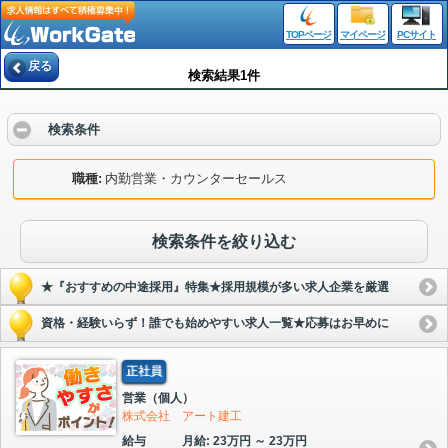
TOPページ
マイページ
PCサイト
戻る
検索結果1件
検索条件
職種
内勤営業・カウンターセールス
検索条件を絞り込む
★『おすすめの中途採用』特集★採用規模が多い求人企業を厳選
資格・経験いらず！誰でも始めやすい求人一覧★応募はお早めに
正社員
営業（個人）
株式会社 アート建工
給与
月給: 23万円 ～ 23万円