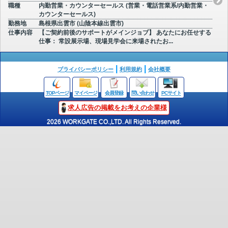
職種
内勤営業・カウンターセールス (営業・電話営業系/内勤営業・
カウンターセールス)
勤務地
島根県出雲市 (山陰本線出雲市)
仕事内容
【ご契約前後のサポートがメインジョブ】 あなたにお任せする
仕事： 常設展示場、現場見学会に来場されたお...
プライバシーポリシー
利用規約
会社概要
TOPページ
マイページ
会員登録
問い合わせ
PCサイト
求人広告の掲載をお考えの企業様
2026 WORKGATE CO.,LTD. All Rights Reserved.