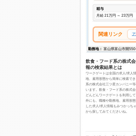
給与
月給 21万円 ～ 23万円
関連リンク
ア
勤務地：
富山県
富山市
開55
飲食・フード系の株式会
報の検索結果とは
ワークゲートは全国の
求人/求人
地、雇用形態から簡単に検索でき
系の株式会社三ツ星カンパニー
等
います。飲食・フード系の株式会
どんどんワークゲートを利用して
外にも、職種や勤務地、雇用形態
した求人/求人情報もみつかっち
から探してみてくださいね。