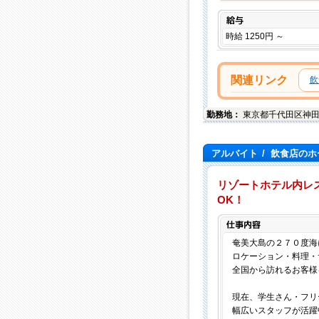
給与
時給 1250円 ～
関連リンク
飲
勤務地：
東京都
千代田区
神田
アルバイト
/
飲食店のホ
リゾートホテル内レ
OK！
奄美大島の２７０度海
ロケーション・料理・
全国から訪れるお客様
現在、学生さん・フリ
幅広いスタッフが活躍