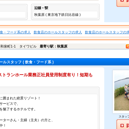
沿線・駅
秋葉原 ( 東京地下鉄日比谷線 )
食・フード系の求人
飲食店のホールスタッフの求人
飲食店のホールスタッフの
和泉町1-1 タイワビル
最寄り駅：秋葉原
ールスタッフ
( 飲食・フード系 )
ストランホール業務正社員登用制度有り！短期も
仕事内容
に囲まれた絶景リゾート！
サービスで、
を魅了するホテルです。
スタッ
ーターさん・主婦（主夫）の方と、
中！