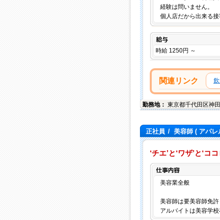
経験は問いません。
個人店だから出来る接
給与
時給 1250円 ～
関連リンク
飲
勤務地：
東京都
千代田区
神田
正社員
/
美容師
( アパレ
‘チエ’と‘ワザ’と‘
美容業全般
美容師は要美容師免許
アルバイトは美容学校