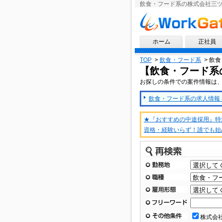
飲食・フード系の株式会社三
求人情報ならワークゲート
ホーム
正社員
TOP
>
飲食・フード系
>
飲食
【飲食・フード系
お探しの条件での案件情報は
飲食・フード系の求人情報 (
★『おすすめの中途採用』特
資格・経験いらず！誰でも始
再検索
勤務地
職種
雇用形態
フリーワード
その他条件
株式会