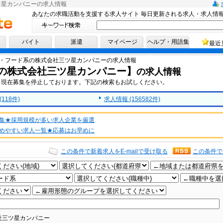
ツ星カンパニーの求人情報
あなたの求職活動を支援する求人サイト 毎日更新される求人・求人情
へ！
バイト
派遣
マイページ
ヘルプ・用語集
最近
・フード系の株式会社三ツ星カンパニーの求人情報
の株式会社三ツ星カンパニー】
の求人情報
、現在募集を停止しております。下記の検索もお試しください。
118件)
求人情報 (156582件)
集★採用規模が多い求人企業を厳選
めやすい求人一覧★応募はお早めに
この条件で新着求人をE-mailで受け取る
この条件で
社三ツ星カンパニー