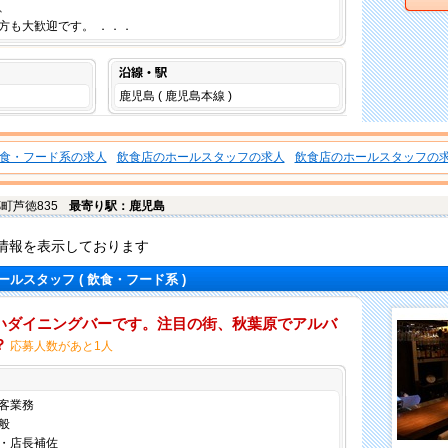
、
方も大歓迎です。 ．．．
沿線・駅
鹿児島 ( 鹿児島本線 )
食・フード系の求人
飲食店のホールスタッフの求人
飲食店のホールスタッフの
郷町
芦徳835
最寄り駅：鹿児島
情報を表示しております
ールスタッフ
( 飲食・フード系 )
いダイニングバーです。注目の街、秋葉原でアルバ
？
応募人数があと1人
仕事内容
客業務
般
・店長補佐