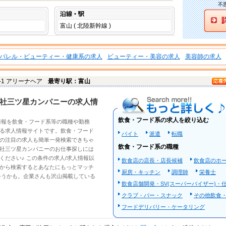
不
沿線・駅
富山 ( 北陸新幹線 )
パレル・ビューティー・健康系の求人
ビューティー・美容の求人
美容師の求人
0-1 アリーナヘア
最寄り駅：富山
もっと詳しく
社三ツ星カンパニーの求人情
飲食・フード系の求人を絞り込む
情報
を
飲食・フード系
等の職種や勤務
る求人情報サイトです。
飲食・フード
バイト
派遣
転職
の注目の
求人
も簡単一発検索できちゃ
飲食・フード系の職種
社三ツ星カンパニーのお仕事探しには
ください♪ この条件の
求人/求人情報
以
飲食店の店長・店長候補
飲食店のホ
から検索するとあなたにもっとマッチ
厨房・キッチン
調理師
栄養士
ゃうかも。企業さんも沢山掲載している
飲食店舗開発・SV(スーパーバイザー)・
クラブ・バー・スナック
その他飲食
フードデリバリー・ケータリング