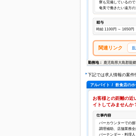
寮も完備しているので
奄美で働きたい遠方の
給与
時給 1100円 ～ 1650円
関連リンク
飲
勤務地：
鹿児島県
大島郡龍
下記では求人情報の案件
アルバイト
/
飲食店のホ
お客様との距離の近
イトしてみませんか
バーカウンターでの接
調理補助、店舗業務全
バーテンダー・料理人