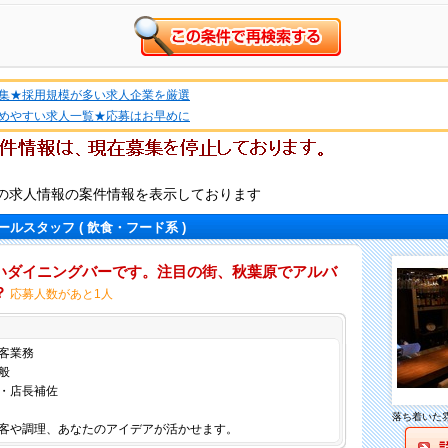
集★採用規模が多い求人企業を厳選
めやすい求人一覧★応募はお早めに
の求人情報の案件情報を表示しております
ールスタッフ
( 飲食・フード系 )
いダイニングバーです。注目の街、秋葉原でアルバ
？
応募人数があと1人
仕事内容
客業務
般
・店長補佐
落ち着いた
客や調理、あなたのアイデアが活かせます。