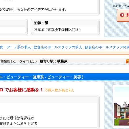
落ち着いた
客や調理、あなたのアイデアが活かせます。
沿線・駅
秋葉原 ( 東京地下鉄日比谷線 )
食・フード系の求人
飲食店のホールスタッフの求人
飲食店のホールスタッフの
和泉町1-1 タイワビル
最寄り駅：秋葉原
ル・ビューティー・健康系 - ビューティー・美容 )
ココロ’でお客様に感動を！
応募人数があと2人
仕事内容
または通信教育課程者
在籍者または通学予定者