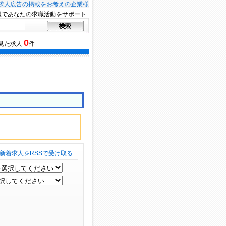
求人広告の掲載をお考えの企業様
報であなたの求職活動をサポート
0
見た求人
件
新着求人をRSSで受け取る