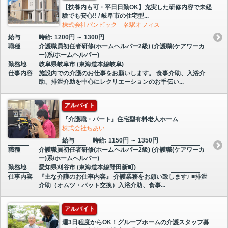
【扶養内も可・平日日勤OK】充実した研修内容で未経
験でも安心!! / 岐阜市の住宅型...
株式会社パンピック 名駅オフィス
給与
時給: 1200円 ～ 1300円
職種
介護職員初任者研修(ホームヘルパー2級) (介護職(ケアワーカ
ー)系/ホームヘルパー)
勤務地
岐阜県岐阜市 (東海道本線岐阜)
仕事内容
施設内での介護のお仕事をお願いします。 食事介助、入浴介
助、排泄介助を中心にレクリエーションのお手伝い...
アルバイト
『介護職・パート』住宅型有料老人ホーム
株式会社ちあい
給与
時給: 1150円 ～ 1350円
職種
介護職員初任者研修(ホームヘルパー2級) (介護職(ケアワーカ
ー)系/ホームヘルパー)
勤務地
愛知県刈谷市 (東海道本線野田新町)
仕事内容
『主な介護のお仕事内容』 介護業務をお願い致します♪ ■排泄
介助（オムツ・パット交換）入浴介助、食事...
アルバイト
週3日程度からOK！グループホームの介護スタッフ募