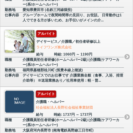
ー)系/ホームヘルパー)
勤務地
愛知県豊田市 (名鉄三河線猿投)
仕事内容
グループホームで夜間時間帯の見回り、お世話。 日常動作は1
人でできる方が多いため、お手伝いがメインの介...
アルバイト
デイサービス／介護職／初任者研修以上
ライフワンズ株式会社
給与
時給: 1060円 ～ 1190円
職種
介護職員初任者研修(ホームヘルパー2級) (介護職(ケアワーカ
ー)系/ホームヘルパー)
勤務地
福岡県嘉穂郡桂川町 (筑豊本線上穂波)
仕事内容
デイサービスでのお仕事です 介護業務全般（食事、入浴、排泄
介助等） ※送迎業務あり／社用車使用：軽・普...
アルバイト
介護職・ヘルパー
社会福祉法人長野社会福祉事業財団
給与
時給: 1737円 ～ 1737円
職種
介護職員初任者研修(ホームヘルパー2級) (介護職(ケアワーカ
ー)系/ホームヘルパー)
勤務地
大阪府河内長野市 (南海電鉄高野線三日市町)