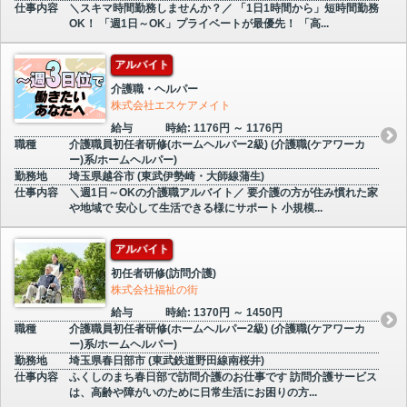
仕事内容
＼スキマ時間勤務しませんか？／ 「1日1時間から」短時間勤務
OK！ 「週1日～OK」プライベートが最優先！ 「高...
アルバイト
介護職・ヘルパー
株式会社エスケアメイト
給与
時給: 1176円 ～ 1176円
職種
介護職員初任者研修(ホームヘルパー2級) (介護職(ケアワーカ
ー)系/ホームヘルパー)
勤務地
埼玉県越谷市 (東武伊勢崎・大師線蒲生)
仕事内容
＼週1日～OKの介護職アルバイト／ 要介護の方が住み慣れた家
や地域で 安心して生活できる様にサポート 小規模...
アルバイト
初任者研修(訪問介護)
株式会社福祉の街
給与
時給: 1370円 ～ 1450円
職種
介護職員初任者研修(ホームヘルパー2級) (介護職(ケアワーカ
ー)系/ホームヘルパー)
勤務地
埼玉県春日部市 (東武鉄道野田線南桜井)
仕事内容
ふくしのまち春日部で訪問介護のお仕事です 訪問介護サービス
は、高齢や障がいのために日常生活にお困りの方...