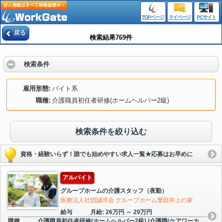
TOPページ
マイページ
PCサイト
戻る
検索結果769件
検索条件
雇用形態
バイト系
職種
介護職員初任者研修(ホームヘルパー2級)
検索条件を絞り込む
資格・経験いらず！誰でも始めやすい求人一覧★応募はお早めに
アルバイト
グループホームの介護スタッフ（夜勤）
医療法人社団誠淳会 グループホーム豊田井上の家
給与
月給: 26万円 ～ 29万円
職種
介護職員初任者研修(ホームヘルパー2級) (介護職(ケアワーカ