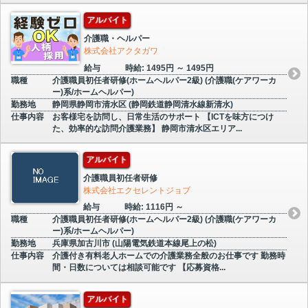
アルバイト
介護職・ヘルパー
株式会社アクタガワ
給与
時給: 1495円 ～ 1495円
職種
介護職員初任者研修(ホームヘルパー2級) (介護職(ケアワーカ
ー)系/ホームヘルパー)
勤務地
静岡県静岡市清水区 (静岡鉄道静岡清水線新清水)
仕事内容
お客様宅を訪問し、日常生活のサポート 【ICTを味方につけ
た、効率的な訪問介護業務】 静岡市清水区エリア...
アルバイト
介護職員初任者研修
株式会社エクセレントジョブ
給与
時給: 1116円 ～
職種
介護職員初任者研修(ホームヘルパー2級) (介護職(ケアワーカ
ー)系/ホームヘルパー)
勤務地
兵庫県加古川市 (山陽電気鉄道本線尾上の松)
仕事内容
介護付き有料老人ホームでの介護業務全般のお仕事です 勤務時
間・日数については相談可能です 【応募資格...
アルバイト