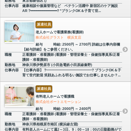
勤務地
東京都新宿区 ()
仕事内容
健康相談や服薬管理など ベテラン活躍中 新宿区のケア施設
AR ?━━━━━━━━━━━━━? *ブランクOK＆子育て世...
派遣社員
老人ホームで看護業務(看護師)
株式会社グラスト 横浜支店
給与
時給: 2500円 ～ 2700円 詳細は仕事内容欄
【給与詳細】をご参照ください。
職種
正看護師・准看護師 (看護師・管理栄養士・保健指導員系/正看
護師・准看護師)
勤務地
神奈川県伊勢原市 (小田急電鉄小田原線秦野)
仕事内容
【仕事内容】 ?━━━━━━━━━━━━━? ブランクOK＆子
育て世代歓迎 笑顔あふれる明るい施設でお仕事しませんか？...
派遣社員
有料老人ホームで看護職
株式会社ポートエモーション
給与
時給: 2000円 ～ 2400円
職種
正看護師・准看護師 (看護師・管理栄養士・保健指導員系/正看
護師・准看護師)
勤務地
神奈川県相模原市南区 (横浜線古淵)
仕事内容
有料老人ホームにて週2～3日、9：00～18：00の日勤勤務がで