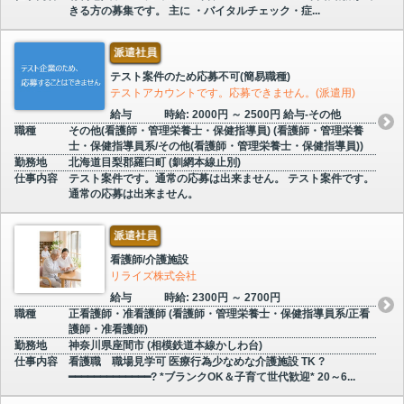
きる方の募集です。 主に ・バイタルチェック・症...
派遣社員
テスト案件のため応募不可(簡易職種)
テストアカウントです。応募できません。(派遣用)
給与
時給: 2000円 ～ 2500円 給与-その他
職種
その他(看護師・管理栄養士・保健指導員) (看護師・管理栄養
士・保健指導員系/その他(看護師・管理栄養士・保健指導員))
勤務地
北海道目梨郡羅臼町 (釧網本線止別)
仕事内容
テスト案件です。通常の応募は出来ません。 テスト案件です。
通常の応募は出来ません。
派遣社員
看護師/介護施設
リライズ株式会社
給与
時給: 2300円 ～ 2700円
職種
正看護師・准看護師 (看護師・管理栄養士・保健指導員系/正看
護師・准看護師)
勤務地
神奈川県座間市 (相模鉄道本線かしわ台)
仕事内容
看護職 職場見学可 医療行為少なめな介護施設 TK ?
━━━━━━━━━━━━━? *ブランクOK＆子育て世代歓迎* 20～6...