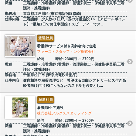
職種
正看護師・准看護師 (看護師・管理栄養士・保健指導員系/正看
護師・准看護師)
勤務地
東京都江戸川区 (東京都新宿線篠崎)
仕事内容
正看護師 少人数の 江戸川区の介護施設 TK 【アピールポイン
ト】 *最短3日でお仕事開始！スピーディーでス...
派遣社員
看護師/サービス付き高齢者向け住宅
ファーストスタッフィング株式会社
給与
時給: 2300円 ～ 2700円
職種
正看護師・准看護師 (看護師・管理栄養士・保健指導員系/正看
護師・准看護師)
勤務地
千葉県松戸市 (新京成電鉄常盤平)
仕事内容
健康相談や服薬管理など 希望休＆自由シフト サービス付き高
齢者向け住宅 FS *＜あなたのスキルを必要とし...
派遣社員
看護師/ケア施設
株式会社アルクススタッフィング
給与
時給: 2300円 ～ 2700円
職種
正看護師・准看護師 (看護師・管理栄養士・保健指導員系/正看
護師・准看護師)