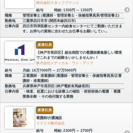
株式会社スタッフブリッジ
給与
時給: 1350円 ～ 1350円
職種
管理栄養士 (看護師・管理栄養士・保健指導員系/管理栄養士)
勤務地
三重県四日市市 (関西本線四日市)
仕事内容
四日市羽津医療センター内給食センターにてご勤務いただきま
す。お持ちの資格に合わせたお仕事をお願いしてい...
派遣社員
【神戸市長田区】総合病院での看護師募集新しい環境
でこれまでの経験をいかしませんか♪！
株式会社メディカル・ワン・アップ
給与
月給: 16万7000円 ～ 27万5000円
職種
正看護師・准看護師 (看護師・管理栄養士・保健指導員系/正看
護師・准看護師)
勤務地
兵庫県神戸市長田区 (神戸電鉄有馬線長田)
仕事内容
・検査、処置における診療上の補助 ・術前術後の看護 ・看護
業務全般 ・その他付随する業務
派遣社員
看護師/介護施設
リライズ株式会社
給与
時給: 2300円 ～ 2700円