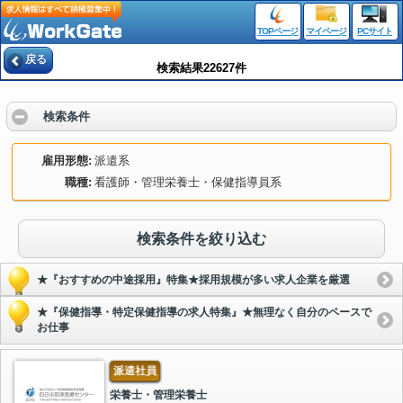
TOPページ
マイページ
PCサイト
戻る
検索結果22627件
検索条件
雇用形態
派遣系
職種
看護師・管理栄養士・保健指導員系
検索条件を絞り込む
★『おすすめの中途採用』特集★採用規模が多い求人企業を厳選
★『保健指導・特定保健指導の求人特集』★無理なく自分のペースで
お仕事
派遣社員
栄養士・管理栄養士