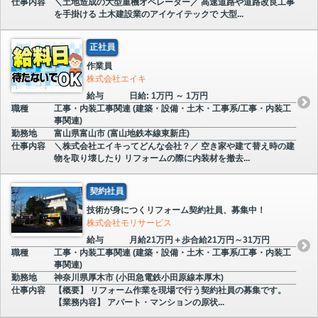
仕事内容
＼土地造成の大型重機オペレーター／ 高速道路や道路改良工事
を手掛ける 土木建設業のアイケイテックで 大型...
正社員
作業員
株式会社エイキ
給与
日給: 1万円 ～ 1万円
職種
工事・内装工事関連 (建築・設備・土木・工事系/工事・内装工
事関連)
勤務地
富山県富山市 (富山地鉄本線東新庄)
仕事内容
＼株式会社エイキってどんな会社？／ 空き家や建て替え時の建
物を取り壊したり リフォームの際に内装材を撤去...
契約社員
技術が身につくリフォーム契約社員、募集中！
株式会社モリサービス
給与
月給21万円＋歩合給21万円～31万円
職種
工事・内装工事関連 (建築・設備・土木・工事系/工事・内装工
事関連)
勤務地
神奈川県厚木市 (小田急電鉄小田原線本厚木)
仕事内容
【概要】 リフォーム作業を現場で行う契約社員の募集です。
【業務内容】 アパート・マンションの原状...