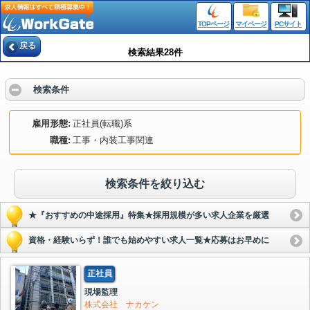
TOPページ
マイページ
PCサイト
戻る
検索結果28件
検索条件
雇用形態
正社員(転職)系
職種
工事・内装工事関連
検索条件を絞り込む
★『おすすめの中途採用』特集★採用規模が多い求人企業を厳選
資格・経験いらず！誰でも始めやすい求人一覧★応募はお早めに
正社員
現場監理
株式会社 ナカケン