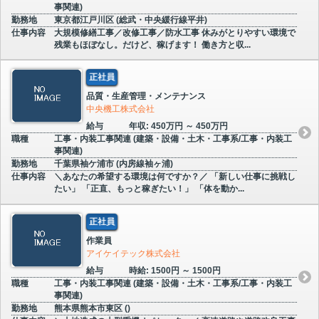
事関連)
勤務地
東京都江戸川区 (総武・中央緩行線平井)
仕事内容
大規模修繕工事／改修工事／防水工事 休みがとりやすい環境で
残業もほぼなし。だけど、稼げます！ 働き方と収...
正社員
品質・生産管理・メンテナンス
中央機工株式会社
給与
年収: 450万円 ～ 450万円
職種
工事・内装工事関連 (建築・設備・土木・工事系/工事・内装工
事関連)
勤務地
千葉県袖ケ浦市 (内房線袖ヶ浦)
仕事内容
＼あなたの希望する環境は何ですか？／ 「新しい仕事に挑戦し
たい」 「正直、もっと稼ぎたい！」 「体を動か...
正社員
作業員
アイケイテック株式会社
給与
時給: 1500円 ～ 1500円
職種
工事・内装工事関連 (建築・設備・土木・工事系/工事・内装工
事関連)
勤務地
熊本県熊本市東区 ()