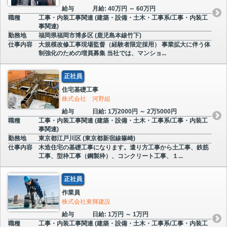
給与
月給: 40万円 ～ 60万円
職種
工事・内装工事関連 (建築・設備・土木・工事系/工事・内装工
事関連)
勤務地
福岡県福岡市博多区 (鹿児島本線竹下)
仕事内容
大規模改修工事現場監督（経験者限定採用） 事業拡大に伴う体
制強化のための増員募集 当社では、マンショ...
正社員
住宅基礎工事
株式会社 河野組
給与
日給: 1万2000円 ～ 2万5000円
職種
工事・内装工事関連 (建築・設備・土木・工事系/工事・内装工
事関連)
勤務地
東京都江戸川区 (東京都新宿線篠崎)
仕事内容
木造住宅の基礎工事になります。遣り方工事から土工事、鉄筋
工事、型枠工事（鋼製枠）、コンクリート工事、１...
正社員
作業員
株式会社東輝建設
給与
日給: 1万円 ～ 1万円
職種
工事・内装工事関連 (建築・設備・土木・工事系/工事・内装工