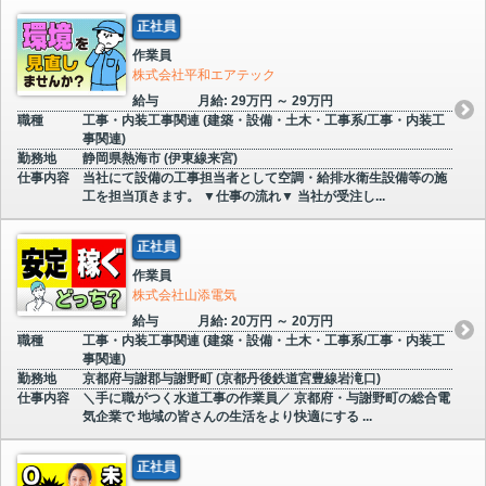
正社員
作業員
株式会社平和エアテック
給与
月給: 29万円 ～ 29万円
職種
工事・内装工事関連 (建築・設備・土木・工事系/工事・内装工
事関連)
勤務地
静岡県熱海市 (伊東線来宮)
仕事内容
当社にて設備の工事担当者として空調・給排水衛生設備等の施
工を担当頂きます。 ▼仕事の流れ▼ 当社が受注し...
正社員
作業員
株式会社山添電気
給与
月給: 20万円 ～ 20万円
職種
工事・内装工事関連 (建築・設備・土木・工事系/工事・内装工
事関連)
勤務地
京都府与謝郡与謝野町 (京都丹後鉄道宮豊線岩滝口)
仕事内容
＼手に職がつく水道工事の作業員／ 京都府・与謝野町の総合電
気企業で 地域の皆さんの生活をより快適にする ...
正社員