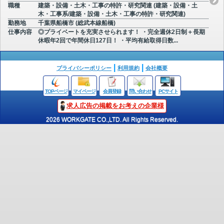
職種
建築・設備・土木・工事の特許・研究関連 (建築・設備・土
木・工事系/建築・設備・土木・工事の特許・研究関連)
勤務地
千葉県船橋市 (総武本線船橋)
仕事内容
◎プライベートを充実させられます！ ・完全週休2日制＋長期
休暇年2回で年間休日127日！ ・平均有給取得日数...
プライバシーポリシー
利用規約
会社概要
TOPページ
マイページ
会員登録
問い合わせ
PCサイト
求人広告の掲載をお考えの企業様
2026 WORKGATE CO.,LTD. All Rights Reserved.