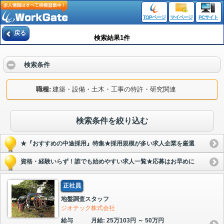
TOPページ
マイページ
PCサイト
戻る
検索結果1件
検索条件
職種
建築・設備・土木・工事の特許・研究関連
検索条件を絞り込む
★『おすすめの中途採用』特集★採用規模が多い求人企業を厳選
資格・経験いらず！誰でも始めやすい求人一覧★応募はお早めに
正社員
地盤調査スタッフ
ジオテック株式会社
給与
月給: 25万103円 ～ 50万円