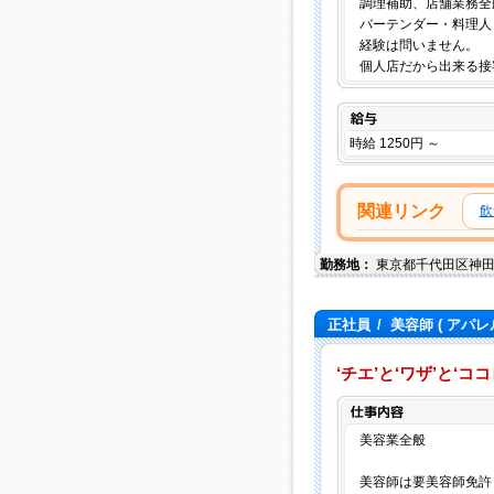
調理補助、店舗業務全
バーテンダー・料理人
経験は問いません。
個人店だから出来る接
給与
時給 1250円 ～
関連リンク
飲
勤務地：
東京都
千代田区
神田
正社員
/
美容師
( アパレ
‘チエ’と‘ワザ’と‘
美容業全般
美容師は要美容師免許