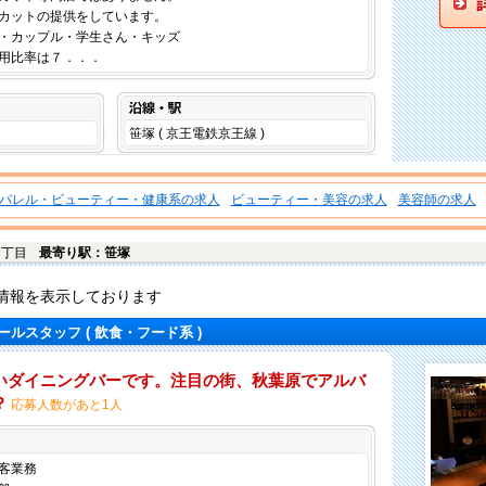
カットの提供をしています。
・カップル・学生さん・キッズ
用比率は７．．．
沿線・駅
笹塚 ( 京王電鉄京王線 )
パレル・ビューティー・健康系の求人
ビューティー・美容の求人
美容師の求人
１丁目
最寄り駅：笹塚
情報を表示しております
ールスタッフ
( 飲食・フード系 )
いダイニングバーです。注目の街、秋葉原でアルバ
？
応募人数があと1人
仕事内容
客業務