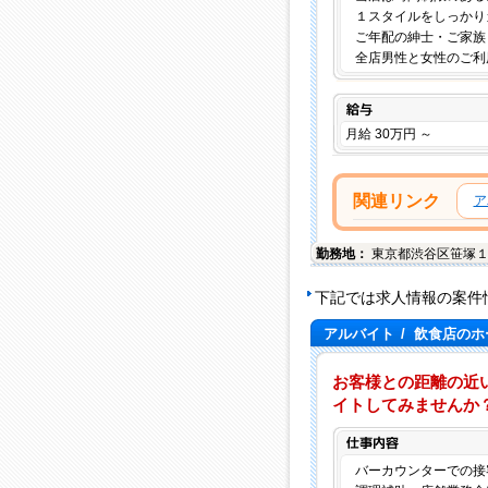
１スタイルをしっかり
ご年配の紳士・ご家族
全店男性と女性のご利
給与
月給 30万円 ～
関連リンク
ア
勤務地：
東京都
渋谷区
笹塚
下記では求人情報の案件
アルバイト
/
飲食店のホ
お客様との距離の近
イトしてみませんか
バーカウンターでの接