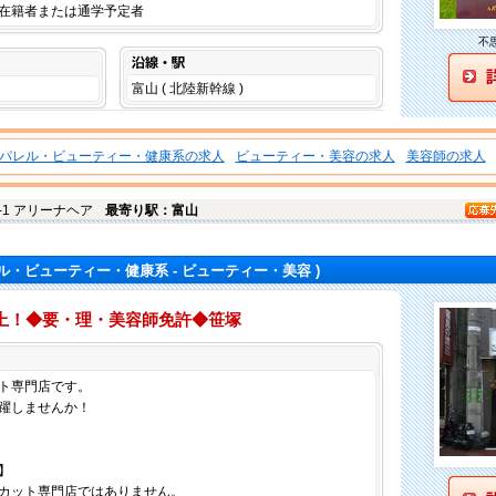
在籍者または通学予定者
不
沿線・駅
富山 ( 北陸新幹線 )
パレル・ビューティー・健康系の求人
ビューティー・美容の求人
美容師の求人
0-1 アリーナヘア
最寄り駅：富山
ル・ビューティー・健康系 - ビューティー・美容 )
以上！◆要・理・美容師免許◆笹塚
仕事内容
ト専門店です。
躍しませんか！
】
カット専門店ではありません。