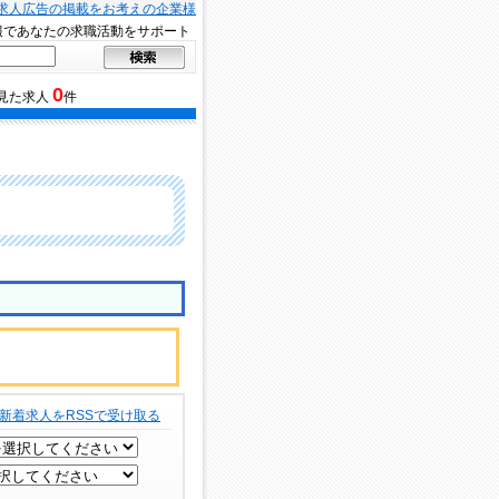
求人広告の掲載をお考えの企業様
報であなたの求職活動をサポート
0
見た求人
件
新着求人をRSSで受け取る