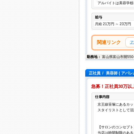
アルバイトは美容学校
給与
月給 21万円 ～ 23万円
関連リンク
ア
勤務地：
富山県
富山市
開55
正社員
/
美容師
( アパレ
急募！正社員30万
京王線笹塚にあるカッ
スタイリストとして活
【サロンのコンセプト
当店は時間制限のある