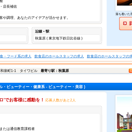
般
・店長補佐
落ち着いた
客や調理、あなたのアイデアが活かせます。
沿線・駅
秋葉原 ( 東京地下鉄日比谷線 )
食・フード系の求人
飲食店のホールスタッフの求人
飲食店のホールスタッフの
和泉町1-1 タイワビル
最寄り駅：秋葉原
ル・ビューティー・健康系 - ビューティー・美容 )
ココロ’でお客様に感動を！
応募人数があと2人
仕事内容
または通信教育課程者