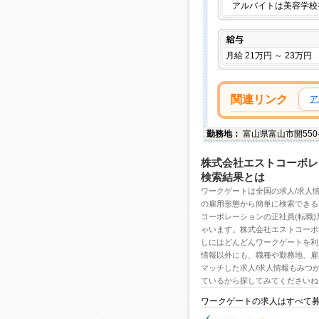
アルバイトは美容学校
給与
月給 21万円 ～ 23万円
関連リンク
ア
勤務地：
富山県
富山市
開55
株式会社エストコーポレ
検索結果とは
ワークゲートは全国の
求人/求人
の雇用形態から簡単に検索できる
コーポレーションの正社員(転職)
ゃいます。株式会社エストコーポ
しにはどんどんワークゲートを利
情報
以外にも、職種や勤務地、雇
マッチした求人/求人情報もみつ
ているから探してみてくださいね
ワークゲートの求人はすべて
求人・求人情報ならワー