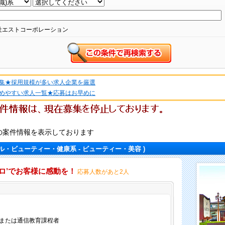
社エストコーポレーション
集★採用規模が多い求人企業を厳選
めやすい求人一覧★応募はお早めに
系の案件情報を表示しております
ル・ビューティー・健康系 - ビューティー・美容 )
ココロ’でお客様に感動を！
応募人数があと2人
仕事内容
または通信教育課程者