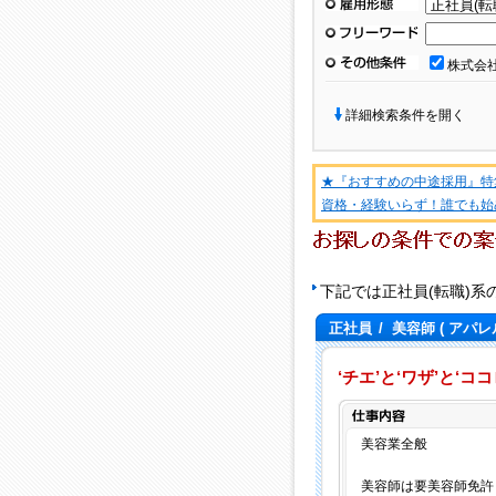
雇用形態
フリーワード
その他条件
株式会
詳細検索条件を開く
★『おすすめの中途採用』特
資格・経験いらず！誰でも始
下記では正社員(転職)
正社員
/
美容師
( アパレ
‘チエ’と‘ワザ’と‘
美容業全般
美容師は要美容師免許