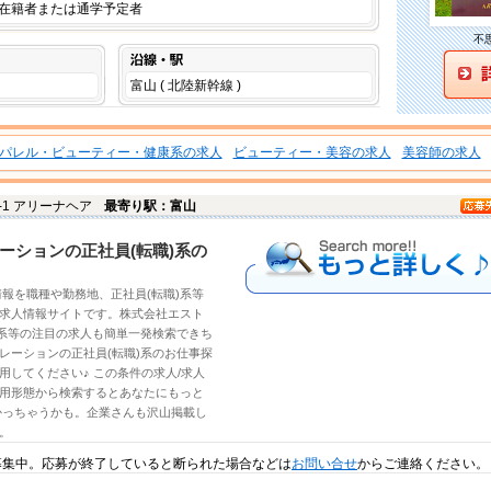
在籍者または通学予定者
不
沿線・駅
富山 ( 北陸新幹線 )
パレル・ビューティー・健康系の求人
ビューティー・美容の求人
美容師の求人
0-1 アリーナヘア
最寄り駅：富山
もっと詳しく
ーションの正社員(転職)系の
情報
を職種や勤務地、
正社員(転職)系
等
求人情報サイトです。
株式会社エスト
系
等の注目の
求人
も簡単一発検索できち
レーションの正社員(転職)系のお仕事探
用してください♪ この条件の
求人/求人
用形態から検索するとあなたにもっと
かっちゃうかも。企業さんも沢山掲載し
。
募集中。応募が終了していると断られた場合などは
お問い合せ
からご連絡ください。