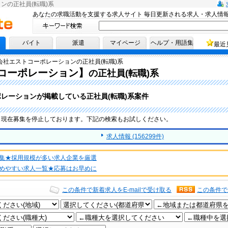
ンの正社員(転職)系
あなたの求職活動を支援する求人サイト 毎日更新される求人・求人情
へ！
バイト
派遣
マイページ
ヘルプ・用語集
最近
会社エストコーポレーションの正社員(転職)系
コーポレーション】
の正社員(転職)系
レーションが掲載している正社員(転職)系案件
、現在募集を停止しております。下記の検索もお試しください。
求人情報 (156299件)
集★採用規模が多い求人企業を厳選
めやすい求人一覧★応募はお早めに
この条件で新着求人をE-mailで受け取る
この条件で