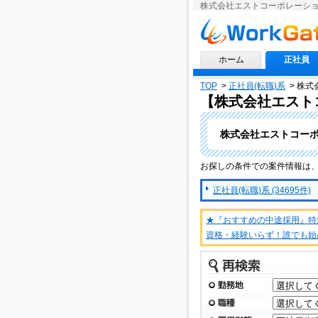
株式会社エストコーポレーショ
求人情報ならワークゲート
ホーム
正社員
TOP
>
正社員(転職)系
>
株式
【株式会社エスト
株式会社エストコーポ
お探しの条件での案件情報は
正社員(転職)系 (34695件)
★『おすすめの中途採用』特
資格・経験いらず！誰でも始
再検索
勤務地
職種