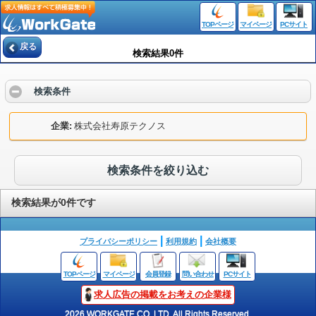
TOPページ
マイページ
PCサイト
戻る
検索結果0件
検索条件
企業
株式会社寿原テクノス
検索条件を絞り込む
検索結果が0件です
プライバシーポリシー
利用規約
会社概要
TOPページ
マイページ
会員登録
問い合わせ
PCサイト
求人広告の掲載をお考えの企業様
2026 WORKGATE CO.,LTD. All Rights Reserved.