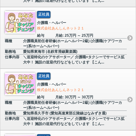
大中！ 施設の送迎代行などをしています 【こん...
正社員
介護職・ヘルパー
株式会社あんしんネット２１
給与
月給: 25万円 ～ 25万円
職種
介護職員初任者研修(ホームヘルパー2級) (介護職(ケアワーカ
ー)系/ホームヘルパー)
勤務地
愛知県東海市 (名鉄常滑線聚楽園)
仕事内容
＼送迎特化のケアサポーター／ 介護職×タクシーでサービス拡
大中！ 施設の送迎代行などをしています 【こん...
正社員
介護職・ヘルパー
株式会社あんしんネット２１
給与
月給: 30万円 ～ 30万円
職種
介護職員初任者研修(ホームヘルパー2級) (介護職(ケアワーカ
ー)系/ホームヘルパー)
勤務地
愛知県長久手市 (愛知高速東部丘陵線はなみずき通)
仕事内容
＼送迎特化のケアサポーター／ 介護職×タクシーでサービス拡
大中！ 施設の送迎代行などをしています 【こん...