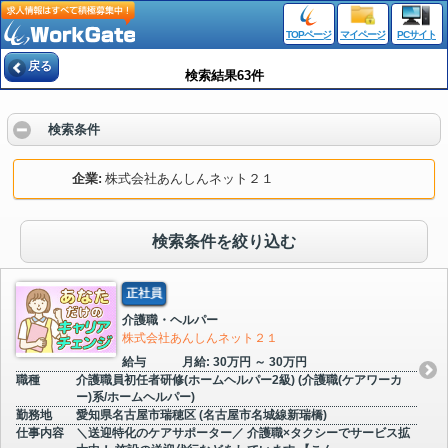
TOPページ
マイページ
PCサイト
戻る
検索結果63件
検索条件
企業
株式会社あんしんネット２１
検索条件を絞り込む
正社員
介護職・ヘルパー
株式会社あんしんネット２１
給与
月給: 30万円 ～ 30万円
職種
介護職員初任者研修(ホームヘルパー2級) (介護職(ケアワーカ
ー)系/ホームヘルパー)
勤務地
愛知県名古屋市瑞穂区 (名古屋市名城線新瑞橋)
仕事内容
＼送迎特化のケアサポーター／ 介護職×タクシーでサービス拡