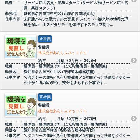
職種
サービス店の店員・業務スタッフ (サービス系/サービス店の店
員・業務スタッフ)
勤務地
愛知県名古屋市中村区 (近鉄名古屋線黄金)
仕事内容
未経験から5つ星ホテルの専属ドライバーへ 観光地や地理の理
解を深め、ホスピタリティを体得するステップ制キ...
正社員
警備員
株式会社あんしんネット２１
給与
月給: 30万円 ～ 30万円
職種
警備員・警備関連 (サービス系/警備員・警備関連)
勤務地
愛知県名古屋市中川区 (東海道本線尾頭橋)
仕事内容
＼タクシーの運転×見守り警備員／ 1年間ずっと快適なタクシー
の中から 地域の安心、安全をまもるお仕事です ...
正社員
警備員
株式会社あんしんネット２１
給与
月給: 30万円 ～ 30万円
職種
警備員・警備関連 (サービス系/警備員・警備関連)
勤務地
愛知県名古屋市緑区 (名鉄名古屋本線有松)
仕事内容
＼タクシーの運転×見守り警備員／ 1年間ずっと快適なタクシー