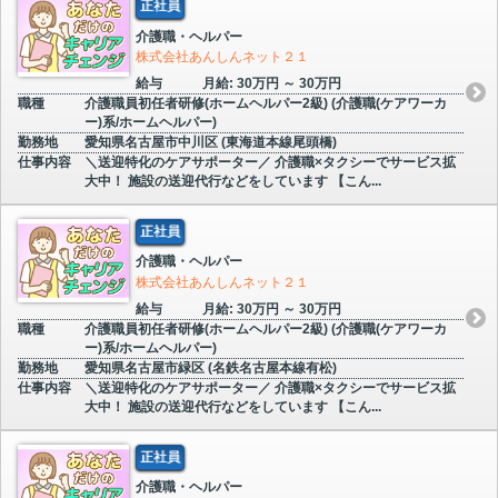
正社員
介護職・ヘルパー
株式会社あんしんネット２１
給与
月給: 30万円 ～ 30万円
職種
介護職員初任者研修(ホームヘルパー2級) (介護職(ケアワーカ
ー)系/ホームヘルパー)
勤務地
愛知県名古屋市中川区 (東海道本線尾頭橋)
仕事内容
＼送迎特化のケアサポーター／ 介護職×タクシーでサービス拡
大中！ 施設の送迎代行などをしています 【こん...
正社員
介護職・ヘルパー
株式会社あんしんネット２１
給与
月給: 30万円 ～ 30万円
職種
介護職員初任者研修(ホームヘルパー2級) (介護職(ケアワーカ
ー)系/ホームヘルパー)
勤務地
愛知県名古屋市緑区 (名鉄名古屋本線有松)
仕事内容
＼送迎特化のケアサポーター／ 介護職×タクシーでサービス拡
大中！ 施設の送迎代行などをしています 【こん...
正社員
介護職・ヘルパー