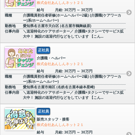
株式会社あんしんネット２１
給与
月給: 30万円 ～ 30万円
職種
介護職員初任者研修(ホームヘルパー2級) (介護職(ケアワーカ
ー)系/ホームヘルパー)
勤務地
愛知県名古屋市天白区 (名古屋市鶴舞線原)
仕事内容
＼送迎特化のケアサポーター／ 介護職×タクシーでサービス拡
大中！ 施設の送迎代行などをしています 【こん...
正社員
介護職・ヘルパー
株式会社あんしんネット２１
給与
月給: 30万円 ～ 30万円
職種
介護職員初任者研修(ホームヘルパー2級) (介護職(ケアワーカ
ー)系/ホームヘルパー)
勤務地
愛知県名古屋市南区 (名鉄名古屋本線本星崎)
仕事内容
＼送迎特化のケアサポーター／ 介護職×タクシーでサービス拡
大中！ 施設の送迎代行などをしています 【こん...
正社員
販売スタッフ・接客
株式会社あんしんネット２１
給与
月給: 30万円 ～ 30万円