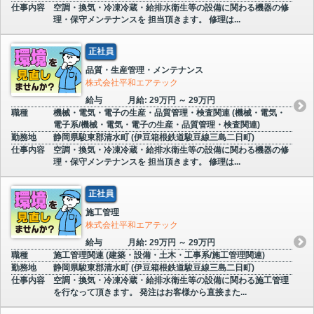
仕事内容
空調・換気・冷凍冷蔵・給排水衛生等の設備に関わる機器の修
理・保守メンテナンスを 担当頂きます。 修理は...
正社員
品質・生産管理・メンテナンス
株式会社平和エアテック
給与
月給: 29万円 ～ 29万円
職種
機械・電気・電子の生産・品質管理・検査関連 (機械・電気・
電子系/機械・電気・電子の生産・品質管理・検査関連)
勤務地
静岡県駿東郡清水町 (伊豆箱根鉄道駿豆線三島二日町)
仕事内容
空調・換気・冷凍冷蔵・給排水衛生等の設備に関わる機器の修
理・保守メンテナンスを 担当頂きます。 修理は...
正社員
施工管理
株式会社平和エアテック
給与
月給: 29万円 ～ 29万円
職種
施工管理関連 (建築・設備・土木・工事系/施工管理関連)
勤務地
静岡県駿東郡清水町 (伊豆箱根鉄道駿豆線三島二日町)
仕事内容
空調・換気・冷凍冷蔵・給排水衛生等の設備に関わる施工管理
を行なって頂きます。 発注はお客様から直接また...