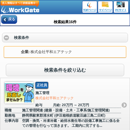
TOPページ
マイページ
PCサイト
戻る
検索結果16件
検索条件
企業
株式会社平和エアテック
検索条件を絞り込む
正社員
施工管理
株式会社平和エアテック
給与
月給: 20万円 ～ 20万円
職種
施工管理関連 (建築・設備・土木・工事系/施工管理関連)
勤務地
静岡県駿東郡清水町 (伊豆箱根鉄道駿豆線三島二日町)
仕事内容
空調・換気・冷凍冷蔵・給排水衛生等の設備工事施工に係る全
ての管理を行なって頂きます。 工期内に完了する...