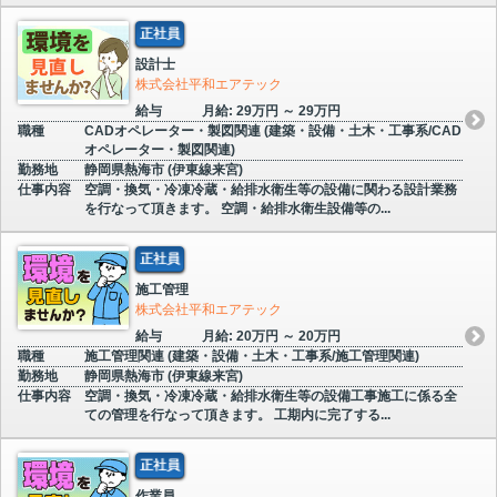
正社員
設計士
株式会社平和エアテック
給与
月給: 29万円 ～ 29万円
職種
CADオペレーター・製図関連 (建築・設備・土木・工事系/CAD
オペレーター・製図関連)
勤務地
静岡県熱海市 (伊東線来宮)
仕事内容
空調・換気・冷凍冷蔵・給排水衛生等の設備に関わる設計業務
を行なって頂きます。 空調・給排水衛生設備等の...
正社員
施工管理
株式会社平和エアテック
給与
月給: 20万円 ～ 20万円
職種
施工管理関連 (建築・設備・土木・工事系/施工管理関連)
勤務地
静岡県熱海市 (伊東線来宮)
仕事内容
空調・換気・冷凍冷蔵・給排水衛生等の設備工事施工に係る全
ての管理を行なって頂きます。 工期内に完了する...
正社員
作業員