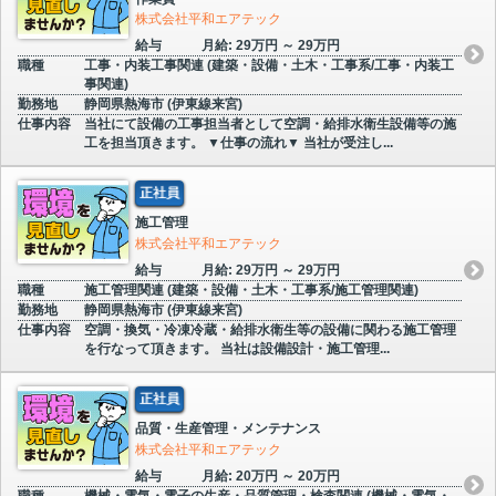
株式会社平和エアテック
給与
月給: 29万円 ～ 29万円
職種
工事・内装工事関連 (建築・設備・土木・工事系/工事・内装工
事関連)
勤務地
静岡県熱海市 (伊東線来宮)
仕事内容
当社にて設備の工事担当者として空調・給排水衛生設備等の施
工を担当頂きます。 ▼仕事の流れ▼ 当社が受注し...
正社員
施工管理
株式会社平和エアテック
給与
月給: 29万円 ～ 29万円
職種
施工管理関連 (建築・設備・土木・工事系/施工管理関連)
勤務地
静岡県熱海市 (伊東線来宮)
仕事内容
空調・換気・冷凍冷蔵・給排水衛生等の設備に関わる施工管理
を行なって頂きます。 当社は設備設計・施工管理...
正社員
品質・生産管理・メンテナンス
株式会社平和エアテック
給与
月給: 20万円 ～ 20万円
職種
機械・電気・電子の生産・品質管理・検査関連 (機械・電気・