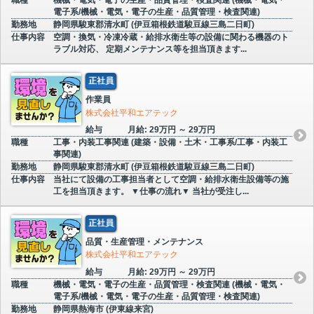
電子系/機械・電気・電子の生産・品質管理・検査関連)
勤務地
静岡県駿東郡清水町 (伊豆箱根鉄道駿豆線三島二日町)
仕事内容
空調・換気・冷凍冷蔵・給排水衛生等の設備に関わる機器のト
ラブル対応、 定期メンテナンス等を担当頂きます...
正社員
作業員
株式会社平和エアテック
給与
月給: 29万円 ～ 29万円
職種
工事・内装工事関連 (建築・設備・土木・工事系/工事・内装工
事関連)
勤務地
静岡県駿東郡清水町 (伊豆箱根鉄道駿豆線三島二日町)
仕事内容
当社にて設備の工事担当者として空調・給排水衛生設備等の施
工を担当頂きます。 ▼仕事の流れ▼ 当社が受注し...
正社員
品質・生産管理・メンテナンス
株式会社平和エアテック
給与
月給: 29万円 ～ 29万円
職種
機械・電気・電子の生産・品質管理・検査関連 (機械・電気・
電子系/機械・電気・電子の生産・品質管理・検査関連)
勤務地
静岡県熱海市 (伊東線来宮)