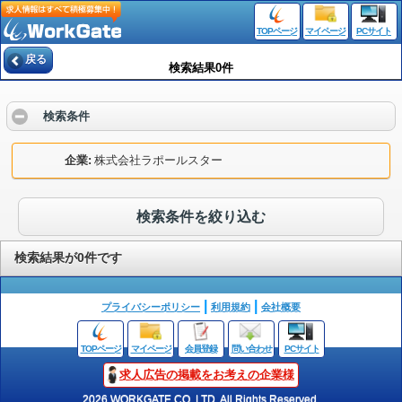
TOPページ
マイページ
PCサイト
戻る
検索結果0件
検索条件
企業
株式会社ラポールスター
検索条件を絞り込む
検索結果が0件です
プライバシーポリシー
利用規約
会社概要
TOPページ
マイページ
会員登録
問い合わせ
PCサイト
求人広告の掲載をお考えの企業様
2026 WORKGATE CO.,LTD. All Rights Reserved.