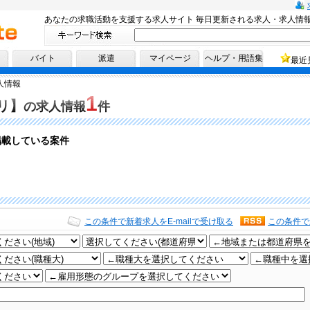
あなたの求職活動を支援する求人サイト 毎日更新される求人・求人情
へ！
バイト
派遣
マイページ
ヘルプ・用語集
最近
人情報
1
リ】
の求人情報
件
掲載している案件
この条件で新着求人をE-mailで受け取る
この条件で