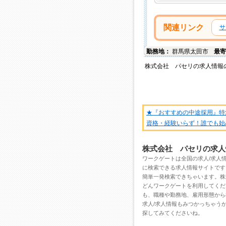
関連リンク
サ
勤務地：
群馬県
太田市
最寄
株式会社 パセリ
の
求人情報
★『おすすめの中途採用』特
資格・経験いらず！誰でも始
株式会社 パセリの求人
ワークゲートは全国の
求人/求人
に検索できる求人情報サイトです
簡単一発検索できちゃいます。株
どんワークゲートを利用してくだ
も、職種や勤務地、雇用形態から
求人/求人情報もみつかっちゃう
探してみてくださいね。