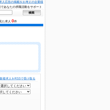
求人広告の掲載をお考えの企業様
報であなたの求職活動をサポート
0
見た求人
件
新着求人をRSSで受け取る