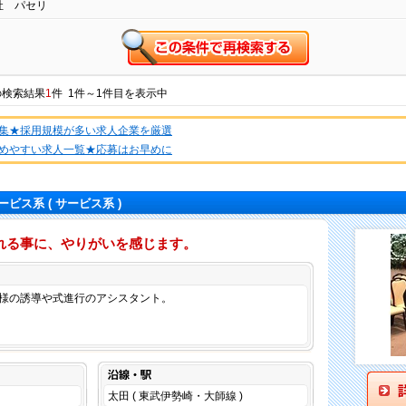
社 パセリ
の検索結果
1
件 1件～1件目を表示中
集★採用規模が多い求人企業を厳選
めやすい求人一覧★応募はお早めに
ービス系
( サービス系 )
れる事に、やりがいを感じます。
仕事内容
様の誘導や式進行のアシスタント。
沿線・駅
太田 ( 東武伊勢崎・大師線 )