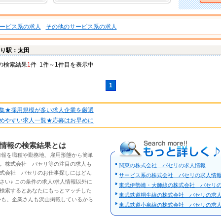
ービス系の求人
その他のサービス系の求人
り駅：太田
の検索結果
1
件 1件～1件目を表示中
1
集★採用規模が多い求人企業を厳選
めやすい求人一覧★応募はお早めに
もっと詳しく
情報の検索結果とは
情報
を職種や勤務地、雇用形態から簡単
。
株式会社 パセリ
等の注目の
求人
も
関東の株式会社 パセリの求人情報
式会社 パセリのお仕事探しにはどん
サービス系の株式会社 パセリの求人情
さい♪ この条件の
求人/求人情報
以外に
東武伊勢崎・大師線の株式会社 パセリ
検索するとあなたにもっとマッチした
東武鉄道桐生線の株式会社 パセリの求
かも。企業さんも沢山掲載しているから
東武鉄道小泉線の株式会社 パセリの求