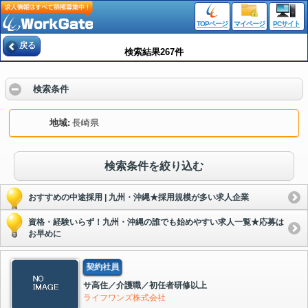
TOPページ
マイページ
PCサイト
戻る
検索結果267件
検索条件
地域
長崎県
検索条件を絞り込む
おすすめの中途採用 | 九州・沖縄★採用規模が多い求人企業
資格・経験いらず！九州・沖縄の誰でも始めやすい求人一覧★応募は
お早めに
契約社員
サ高住／介護職／初任者研修以上
ライフワンズ株式会社