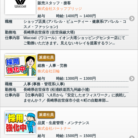
販売スタッフ・接客
株式会社スタッフブリッジ
給与
時給: 1400円 ～ 1400円
職種
ショップ店員 (アパレル・ビューティー・健康系/アパレル・コ
スメ・ファッション)
勤務地
長崎県佐世保市 (佐世保線大塔)
仕事内容
Wacoal（ワコール）イオン大塔ショッピングセンター店にて
ご勤務いただきます。見えないキレイを提案するラン...
派遣社員
総務・人事・労務
株式会社日輪
給与
時給: 1300円 ～ 1300円
職種
人事 (事務・管理系/人事)
勤務地
長崎県佐世保市 (松浦鉄道西九州線小浦)
仕事内容
【仕事内容】 ＼8月から「安定したオフィスワーク」に挑戦し
ませんか？／ 長崎県佐世保市小佐々町の自動車部...
派遣社員
品質・生産管理・メンテナンス
株式会社パートナー
給与
時給: 1500円 ～ 1500円