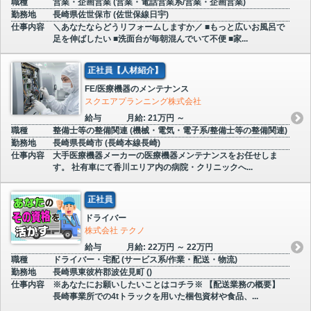
職種
営業・企画営業 (営業・電話営業系/営業・企画営業)
勤務地
長崎県佐世保市 (佐世保線日宇)
仕事内容
＼あなたならどうリフォームしますか／ ■もっと広いお風呂で
足を伸ばしたい ■洗面台が毎朝混んでいて不便 ■家...
正社員【人材紹介】
FE/医療機器のメンテナンス
スクエアプランニング株式会社
給与
月給: 21万円 ～
職種
整備士等の整備関連 (機械・電気・電子系/整備士等の整備関連)
勤務地
長崎県長崎市 (長崎本線長崎)
仕事内容
大手医療機器メーカーの医療機器メンテナンスをお任せしま
す。 社有車にて香川エリア内の病院・クリニックへ...
正社員
ドライバー
株式会社 テクノ
給与
月給: 22万円 ～ 22万円
職種
ドライバー・宅配 (サービス系/作業・配送・物流)
勤務地
長崎県東彼杵郡波佐見町 ()
仕事内容
※あなたにお願いしたいことはコチラ※ 【配送業務の概要】
長崎事業所での4tトラックを用いた梱包資材や食品、...