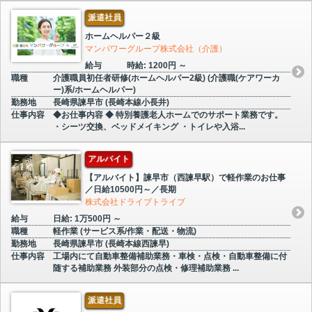
派遣社員
ホームヘルパー２級
マンパワーグループ株式会社（介護）
給与
時給: 1200円 ～
職種
介護職員初任者研修(ホームヘルパー2級) (介護職(ケアワーカ
ー)系/ホームヘルパー)
勤務地
長崎県諫早市 (長崎本線小長井)
仕事内容
◆お仕事内容 ◆ 特別養護老人ホームでのサポート業務です。
・シーツ交換、ベッドメイキング ・トイレや入浴...
アルバイト
【アルバイト】諫早市（西諫早駅）で軽作業のお仕事
／日給10500円～／長期
株式会社ドライブトライブ
給与
日給: 1万500円 ～
職種
軽作業 (サービス系/作業・配送・物流)
勤務地
長崎県諫早市 (長崎本線西諫早)
仕事内容
工場内にて自動車整備補助業務・車検・点検・自動車整備に付
随する補助業務 外装部分の点検・修理補助業務 ...
派遣社員