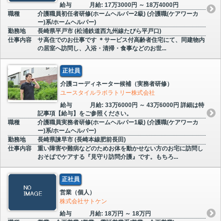
給与
月給: 17万3000円 ～ 18万4000円
職種
介護職員初任者研修(ホームヘルパー2級) (介護職(ケアワーカ
ー)系/ホームヘルパー)
勤務地
長崎県平戸市 (松浦鉄道西九州線たびら平戸口)
仕事内容
サ高住でのお仕事です ＊サービス付高齢者住宅にて、同建物内
の居室へ訪問し、入浴・清掃・食事などのお世...
正社員
介護コーディネーター候補（実務者研修）
ユースタイルラボラトリー株式会社
給与
月給: 33万6000円 ～ 43万6000円 詳細は特
記事項【給与】をご参照ください。
職種
介護職員実務者研修(ホームヘルパー1級) (介護職(ケアワーカ
ー)系/ホームヘルパー)
勤務地
長崎県諫早市 (長崎本線肥前長田)
仕事内容
重い障害や難病などのためお体を動かせない方のお宅に訪問し
おそばでケアする『見守り訪問介護』です。もちろ...
正社員
営業（個人）
株式会社サトケン
給与
月給: 18万円 ～ 18万円