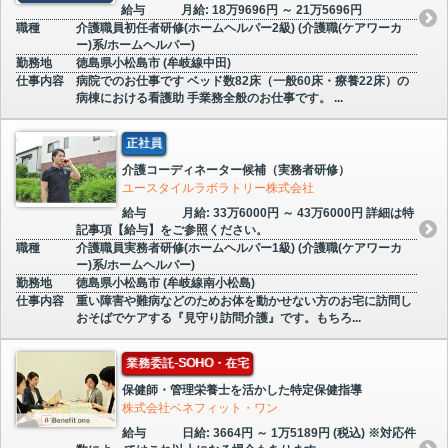
給与
月給: 18万9696円 ～ 21万5696円
職種
介護職員初任者研修(ホームヘルパー2級) (介護職(ケアワーカ
ー)系/ホームヘルパー)
勤務地
徳島県小松島市 (牟岐線中田)
仕事内容
病院でのお仕事です ベッド数82床（一般60床・療養22床）の
病棟における看護助 手業務全般のお仕事です。 ...
正社員
介護コーディネーター候補（実務者研修）
ユースタイルラボラトリー株式会社
給与
月給: 33万6000円 ～ 43万6000円 詳細は特
記事項【給与】をご参照ください。
職種
介護職員実務者研修(ホームヘルパー1級) (介護職(ケアワーカ
ー)系/ホームヘルパー)
勤務地
徳島県小松島市 (牟岐線南小松島)
仕事内容
重い障害や難病などのためお体を動かせない方のお宅に訪問し
おそばでケアする『見守り訪問介護』です。もちろ...
業務委託-SOHO・在宅
保健師・管理栄養士を活かした特定保健指導
株式会社ベネフィット・ワン
給与
日給: 3664円 ～ 1万5189円 (税込) ※対応件