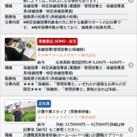
数によってはこれ以上になる場合もあります。
職種
保健指導・特定保健指導員 (看護師・管理栄養士・保健指導員
系/保健指導・特定保健指導員)
勤務地
徳島県小松島市 (牟岐線南小松島)
仕事内容
■特定保健指導対象者の方に対する健康サポートのお仕事で
す。 ■毎年指導件数が増えており、徳島県小松島市周...
業務委託-SOHO・在宅
保健指導(管理栄養士/保健師）
ＳＯＭＰＯヘルスサポート株式会社
給与
出来高制 個別訪問1件 4,286円～4286円～
職種
保健指導・特定保健指導員 (看護師・管理栄養士・保健指導員
系/保健指導・特定保健指導員)
勤務地
徳島県小松島市 (牟岐線南小松島)
仕事内容
★★★「保健師」「管理栄養士」いずれかの資格をお持ちの方
限定★★★ 「保健師」「管理栄養士」資格があれば未経...
正社員
介護サ責スタッフ（実務者研修）
ユースタイルラボラトリー株式会社
給与
月給: 31万6000円 ～ 43万800円 詳細は特
記事項【給与】をご参照ください。
職種
介護職員実務者研修(ホームヘルパー1級) (介護職(ケアワーカ