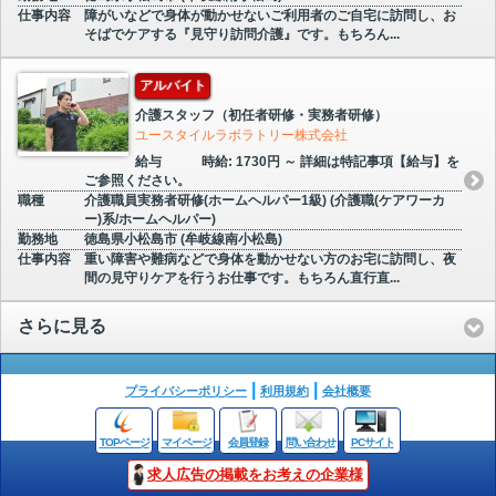
仕事内容
障がいなどで身体が動かせないご利用者のご自宅に訪問し、お
そばでケアする『見守り訪問介護』です。もちろん...
アルバイト
介護スタッフ（初任者研修・実務者研修）
ユースタイルラボラトリー株式会社
給与
時給: 1730円 ～ 詳細は特記事項【給与】を
ご参照ください。
職種
介護職員実務者研修(ホームヘルパー1級) (介護職(ケアワーカ
ー)系/ホームヘルパー)
勤務地
徳島県小松島市 (牟岐線南小松島)
仕事内容
重い障害や難病などで身体を動かせない方のお宅に訪問し、夜
間の見守りケアを行うお仕事です。もちろん直行直...
さらに見る
プライバシーポリシー
利用規約
会社概要
TOPページ
マイページ
会員登録
問い合わせ
PCサイト
求人広告の掲載をお考えの企業様