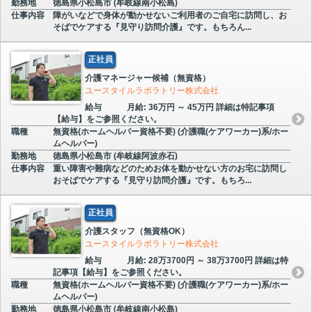
勤務地
徳島県小松島市 (牟岐線南小松島)
仕事内容
障がいなどで身体が動かせないご利用者のご自宅に訪問し、お
そばでケアする『見守り訪問介護』です。もちろん...
正社員
介護マネージャー候補（無資格）
ユースタイルラボラトリー株式会社
給与
月給: 36万円 ～ 45万円 詳細は特記事項
【給与】をご参照ください。
職種
無資格(ホームヘルパー資格不要) (介護職(ケアワーカー)系/ホー
ムヘルパー)
勤務地
徳島県小松島市 (牟岐線阿波赤石)
仕事内容
重い障害や難病などのためお体を動かせない方のお宅に訪問し
おそばでケアする『見守り訪問介護』です。もちろ...
正社員
介護スタッフ（無資格OK）
ユースタイルラボラトリー株式会社
給与
月給: 28万3700円 ～ 38万3700円 詳細は特
記事項【給与】をご参照ください。
職種
無資格(ホームヘルパー資格不要) (介護職(ケアワーカー)系/ホー
ムヘルパー)
勤務地
徳島県小松島市 (牟岐線南小松島)