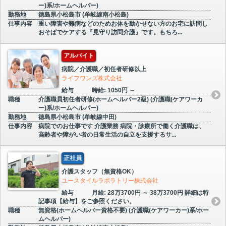
ー)系/ホームヘルパー)
勤務地
徳島県小松島市 (牟岐線南小松島)
仕事内容
重い障害や難病などのためお体を動かせない方のお宅に訪問し
おそばでケアする『見守り訪問介護』です。もちろ...
アルバイト
病院／介護職／初任者研修以上
ライフワンズ株式会社
給与
時給: 1050円 ～
職種
介護職員初任者研修(ホームヘルパー2級) (介護職(ケアワーカ
ー)系/ホームヘルパー)
勤務地
徳島県小松島市 (牟岐線中田)
仕事内容
病院でのお仕事です 介護業務 病院・診療所で働く介護職は、
高齢者や障がい者の日常生活の自立を支援するサ...
正社員
介護スタッフ（無資格OK）
ユースタイルラボラトリー株式会社
給与
月給: 28万3700円 ～ 38万3700円 詳細は特
記事項【給与】をご参照ください。
職種
無資格(ホームヘルパー資格不要) (介護職(ケアワーカー)系/ホー
ムヘルパー)