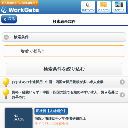
TOPページ
マイページ
PCサイト
戻る
検索結果22件
検索条件
地域
小松島市
検索条件を絞り込む
おすすめの中途採用 | 中国・四国★採用規模が多い求人企業
資格・経験いらず！中国・四国の誰でも始めやすい求人一覧★応募は
お早めに
正社員【人材紹介】
病院／看護助手／初任者研修以上
ライフワンズ株式会社