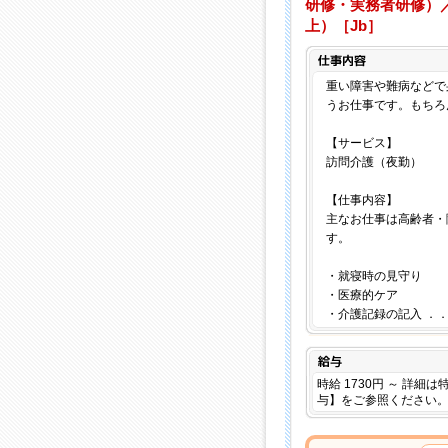
研修・実務者研修）／
上）［Jb］
重い障害や難病などで
うお仕事です。もちろ
【サービス】
訪問介護（夜勤）
【仕事内容】
主なお仕事は高齢者・
す。
・就寝時の見守り
・医療的ケア
・介護記録の記入 ．
給与
時給 1730円 ～ 詳細
与】をご参照ください