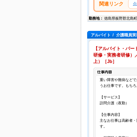
関連リンク
介
勤務地：
徳島県
板野郡北島
アルバイト
/
介護職員実
【アルバイト・パー
研修・実務者研修）／
上）［Jb］
重い障害や難病などで
うお仕事です。もちろ
【サービス】
訪問介護（夜勤）
【仕事内容】
主なお仕事は高齢者・
す。