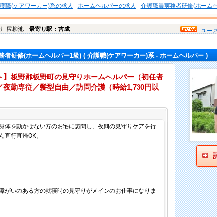
護職(ケアワーカー)系の求人
ホームヘルパーの求人
介護職員実務者研修(ホームヘ
町
江尻柳池
最寄り駅：吉成
ユー
務者研修(ホームヘルパー1級)
( 介護職(ケアワーカー)系 - ホームヘルパー )
ト】板野郡板野町の見守りホームヘルパー（初任者
夜勤専従／髪型自由／訪問介護（時給1,730円以
仕事内容
身体を動かせない方のお宅に訪問し、夜間の見守りケアを行
ん直行直帰OK。
障がいのある方の就寝時の見守りがメインのお仕事になりま