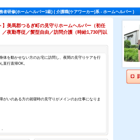
務者研修(ホームヘルパー1級)
( 介護職(ケアワーカー)系 - ホームヘルパー )
ト】美馬郡つるぎ町の見守りホームヘルパー（初任
／夜勤専従／髪型自由／訪問介護（時給1,730円以
仕事内容
身体を動かせない方のお宅に訪問し、夜間の見守りケアを行
ん直行直帰OK。
障がいのある方の就寝時の見守りがメインのお仕事になりま
．．