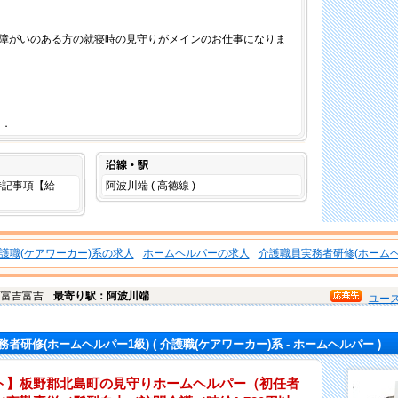
障がいのある方の就寝時の見守りがメインのお仕事になりま
．．
沿線・駅
は特記事項【給
阿波川端 ( 高徳線 )
。
護職(ケアワーカー)系の求人
ホームヘルパーの求人
介護職員実務者研修(ホームヘ
町
富吉富吉
最寄り駅：阿波川端
ユー
務者研修(ホームヘルパー1級)
( 介護職(ケアワーカー)系 - ホームヘルパー )
ト】板野郡北島町の見守りホームヘルパー（初任者