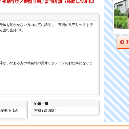
夜勤専従／髪型自由／訪問介護（時給1,730円以
仕事内容
身体を動かせない方のお宅に訪問し、夜間の見守りケアを行
ん直行直帰OK。
障がいのある方の就寝時の見守りがメインのお仕事になりま
．．
沿線・駅
は特記事項【給
吉成 ( 高徳線 )
。