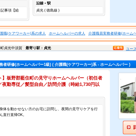
沿線・駅
は特記事項【給
貞光 ( 徳島線 )
。
護職(ケアワーカー)系の求人
ホームヘルパーの求人
介護職員実務者研修(ホームヘ
ぎ町
貞光中須賀
最寄り駅：貞光
ユー
務者研修(ホームヘルパー1級)
( 介護職(ケアワーカー)系 - ホームヘルパー )
ト】板野郡藍住町の見守りホームヘルパー（初任者
夜勤専従／髪型自由／訪問介護（時給1,730円以
仕事内容
身体を動かせない方のお宅に訪問し、夜間の見守りケアを行
ん直行直帰OK。