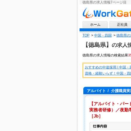
徳島県の求人情報7ページ目
求人情報ならワークゲート
ホーム
正社員
TOP
>
中国・四国
>
徳島県の
【徳島県】
の求人
徳島県
の
求人情報
の検索結果
3
おすすめの中途採用 | 中国
資格・経験いらず！中国・四
アルバイト
/
介護職員実
【アルバイト・パー
実務者研修）／夜勤専
［Jb］