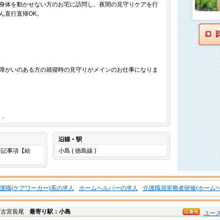
身体を動かせない方のお宅に訪問し、夜間の見守りケアを行
ん直行直帰OK。
障がいのある方の就寝時の見守りがメインのお仕事になりま
．．
沿線・駅
は特記事項【給
小島 ( 徳島線 )
。
護職(ケアワーカー)系の求人
ホームヘルパーの求人
介護職員実務者研修(ホームヘ
町古宮長尾
最寄り駅：小島
ユー