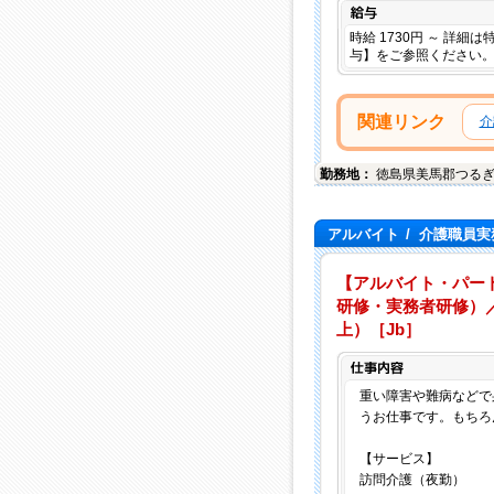
給与
時給 1730円 ～ 詳細
与】をご参照ください
関連リンク
介
勤務地：
徳島県
美馬郡つる
アルバイト
/
介護職員実
【アルバイト・パー
研修・実務者研修）／
上）［Jb］
重い障害や難病などで
うお仕事です。もちろ
【サービス】
訪問介護（夜勤）