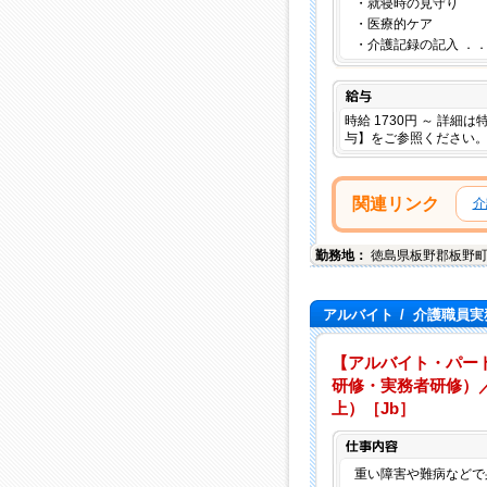
・就寝時の見守り
・医療的ケア
・介護記録の記入 ．
給与
時給 1730円 ～ 詳細
与】をご参照ください
関連リンク
介
勤務地：
徳島県
板野郡板野
アルバイト
/
介護職員実
【アルバイト・パー
研修・実務者研修）／
上）［Jb］
重い障害や難病などで