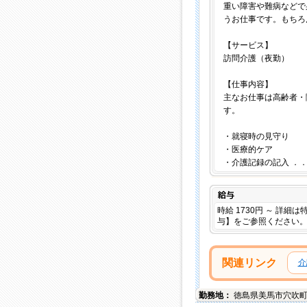
重い障害や難病などで
うお仕事です。もちろ
【サービス】
訪問介護（夜勤）
【仕事内容】
主なお仕事は高齢者・
す。
・就寝時の見守り
・医療的ケア
・介護記録の記入 ．
給与
時給 1730円 ～ 詳細
与】をご参照ください
関連リンク
介
勤務地：
徳島県
美馬市
穴吹