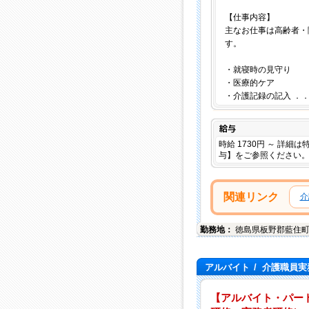
【仕事内容】
主なお仕事は高齢者・
す。
・就寝時の見守り
・医療的ケア
・介護記録の記入 ．
給与
時給 1730円 ～ 詳細
与】をご参照ください
関連リンク
介
勤務地：
徳島県
板野郡藍住
アルバイト
/
介護職員実
【アルバイト・パー