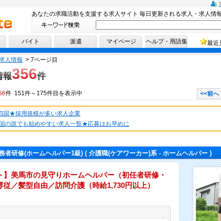
あなたの求職活動を支援する求人サイト 毎日更新される求人・求人情
へ！
バイト
派遣
マイページ
ヘルプ・用語集
最近
求人情報
>
7ページ目
356
情報
件
56
件 151件～175件目を表示中
<<前へ
・四国★採用規模が多い求人企業
国の誰でも始めやすい求人一覧★応募はお早めに
務者研修(ホームヘルパー1級)
( 介護職(ケアワーカー)系 - ホームヘルパー )
ト】美馬市の見守りホームヘルパー（初任者研修・
従／髪型自由／訪問介護（時給1,730円以上）
仕事内容