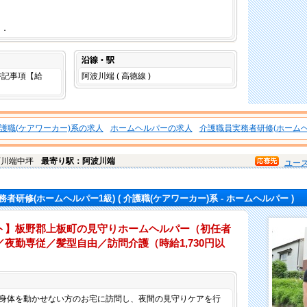
．．
沿線・駅
は特記事項【給
阿波川端 ( 高徳線 )
。
護職(ケアワーカー)系の求人
ホームヘルパーの求人
介護職員実務者研修(ホームヘ
町
川端中坪
最寄り駅：阿波川端
ユー
務者研修(ホームヘルパー1級)
( 介護職(ケアワーカー)系 - ホームヘルパー )
ト】板野郡上板町の見守りホームヘルパー（初任者
夜勤専従／髪型自由／訪問介護（時給1,730円以
仕事内容
身体を動かせない方のお宅に訪問し、夜間の見守りケアを行