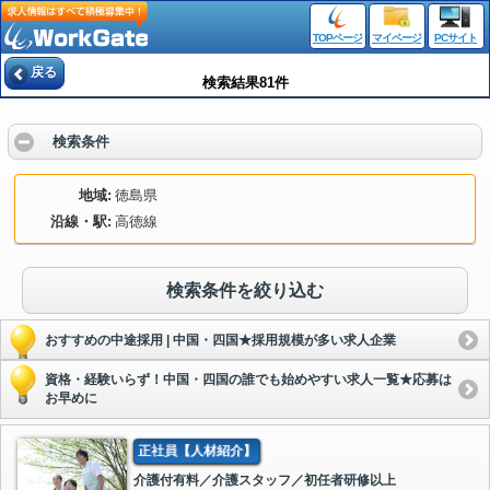
TOPページ
マイページ
PCサイト
戻る
検索結果81件
検索条件
地域
徳島県
沿線・駅
高徳線
検索条件を絞り込む
おすすめの中途採用 | 中国・四国★採用規模が多い求人企業
資格・経験いらず！中国・四国の誰でも始めやすい求人一覧★応募は
お早めに
正社員【人材紹介】
介護付有料／介護スタッフ／初任者研修以上