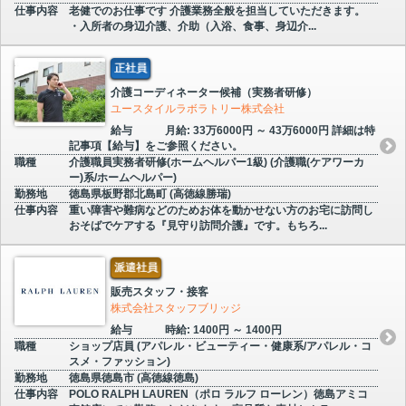
仕事内容
老健でのお仕事です 介護業務全般を担当していただきます。
・入所者の身辺介護、介助（入浴、食事、身辺介...
正社員
介護コーディネーター候補（実務者研修）
ユースタイルラボラトリー株式会社
給与
月給: 33万6000円 ～ 43万6000円 詳細は特
記事項【給与】をご参照ください。
職種
介護職員実務者研修(ホームヘルパー1級) (介護職(ケアワーカ
ー)系/ホームヘルパー)
勤務地
徳島県板野郡北島町 (高徳線勝瑞)
仕事内容
重い障害や難病などのためお体を動かせない方のお宅に訪問し
おそばでケアする『見守り訪問介護』です。もちろ...
派遣社員
販売スタッフ・接客
株式会社スタッフブリッジ
給与
時給: 1400円 ～ 1400円
職種
ショップ店員 (アパレル・ビューティー・健康系/アパレル・コ
スメ・ファッション)
勤務地
徳島県徳島市 (高徳線徳島)
仕事内容
POLO RALPH LAUREN（ポロ ラルフ ローレン）徳島アミコ