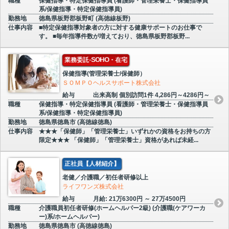
職種
保健指導・特定保健指導員 (看護師・管理栄養士・保健指導員
系/保健指導・特定保健指導員)
勤務地
徳島県板野郡板野町 (高徳線板野)
仕事内容
■特定保健指導対象者の方に対する健康サポートのお仕事で
す。 ■毎年指導件数が増えており、徳島県板野郡板野...
業務委託-SOHO・在宅
保健指導(管理栄養士/保健師）
ＳＯＭＰＯヘルスサポート株式会社
給与
出来高制 個別訪問1件 4,286円～4286円～
職種
保健指導・特定保健指導員 (看護師・管理栄養士・保健指導員
系/保健指導・特定保健指導員)
勤務地
徳島県徳島市 (高徳線徳島)
仕事内容
★★★「保健師」「管理栄養士」いずれかの資格をお持ちの方
限定★★★ 「保健師」「管理栄養士」資格があれば未経...
正社員【人材紹介】
老健／介護職／初任者研修以上
ライフワンズ株式会社
給与
月給: 21万6300円 ～ 27万4500円
職種
介護職員初任者研修(ホームヘルパー2級) (介護職(ケアワーカ
ー)系/ホームヘルパー)
勤務地
徳島県徳島市 (高徳線徳島)