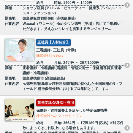
給与
時給: 1400円 ～ 1400円
職種
ショップ店員 (アパレル・ビューティー・健康系/アパレル・コ
スメ・ファッション)
勤務地
徳島県板野郡藍住町 (高徳線勝瑞)
仕事内容
Wacoal（ワコール）ゆめタウン徳島（平場）店にてご勤務い
ただきます。見えないキレイを提案するランジェリー...
正社員【人材紹介】
正看護師 / 正社員（常勤）
株式会社thestory
給与
月給: 24万円 ～ 26万1000円
職種
正看護師・准看護師 (看護師・管理栄養士・保健指導員系/正看
護師・准看護師)
勤務地
徳島県徳島市 (高徳線徳島)
仕事内容
≪徳島県/徳島市≫精神科訪問看護に特化した全国展開のN・フ
ィールド 精神保健分野におけるプロ集団として、す...
業務委託-SOHO・在宅
保健師・管理栄養士を活かした特定保健指導
株式会社ベネフィット・ワン
給与
日給: 3664円 ～ 1万5189円 (税込) ※対応件
数によってはこれ以上になる場合もあります。