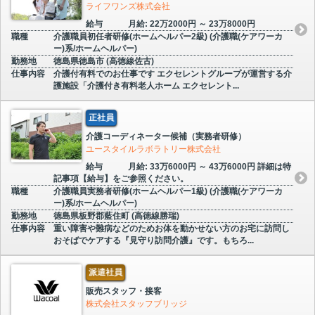
ライフワンズ株式会社
給与
月給: 22万2000円 ～ 23万8000円
職種
介護職員初任者研修(ホームヘルパー2級) (介護職(ケアワーカ
ー)系/ホームヘルパー)
勤務地
徳島県徳島市 (高徳線佐古)
仕事内容
介護付有料でのお仕事です エクセレントグループが運営する介
護施設「介護付き有料老人ホーム エクセレント...
正社員
介護コーディネーター候補（実務者研修）
ユースタイルラボラトリー株式会社
給与
月給: 33万6000円 ～ 43万6000円 詳細は特
記事項【給与】をご参照ください。
職種
介護職員実務者研修(ホームヘルパー1級) (介護職(ケアワーカ
ー)系/ホームヘルパー)
勤務地
徳島県板野郡藍住町 (高徳線勝瑞)
仕事内容
重い障害や難病などのためお体を動かせない方のお宅に訪問し
おそばでケアする『見守り訪問介護』です。もちろ...
派遣社員
販売スタッフ・接客
株式会社スタッフブリッジ