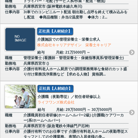
職種
ドライバー・宅配 (サービス系/作業・配送・物流)
勤務地
兵庫県西宮市 (阪神電鉄本線久寿川)
仕事内容
3t車でのコンビニルート配送 朝出勤し点呼を終えて積み込みを
し配送 ◆商品種類：弁当/2温度帯 ◆体力：2...
正社員【人材紹介】
介護施設での管理栄養士・栄養士求人
株式会社キャリアデザイン 栄養士キャリア
給与
月給: 21万5000円 ～
職種
管理栄養士 (看護師・管理栄養士・保健指導員系/管理栄養士)
勤務地
兵庫県西宮市 ()
仕事内容
介護付有料老人ホーム厨房での調理業務簡単な食材のカット盛
り付け業務洗浄業務など 【求める人物】 資格調...
正社員【人材紹介】
介護職（夜勤専従）／初任者研修以上
ライフワンズ株式会社
給与
月給: 29万5000円 ～ 30万5000円
職種
介護職員初任者研修(ホームヘルパー2級) (介護職(ケアワーカ
ー)系/ホームヘルパー)
勤務地
兵庫県西宮市 (阪急電鉄今津線門戸厄神)
仕事内容
介護付有料でのお仕事です 介護付有料老人ホームの夜勤専従ス
タッフとしての介護業務。 夜間の入居者様の身...