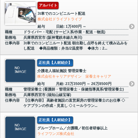
アルバイト
3t車でのコンビニルート配送
株式会社ドライブトライブ
給与
日給: 1万400円 ～
職種
ドライバー・宅配 (サービス系/作業・配送・物流)
勤務地
兵庫県西宮市 (阪神電鉄本線久寿川)
仕事内容
3t車でのコンビニルート配送 朝出勤し点呼を終えて積み込みを
し配送 ◆商品種類：弁当/2温度帯 ◆体力：2...
正社員【人材紹介】
介護老人福祉施設 管理栄養士
株式会社キャリアデザイン 栄養士キャリア
給与
月給: 23万3500円 ～ 26万8500円
職種
管理栄養士 (看護師・管理栄養士・保健指導員系/管理栄養士)
勤務地
兵庫県西宮市 (福知山線宝塚)
仕事内容
【仕事内容】 高齢者施設の直営厨房の管理栄養士のお仕事 ◇
ケアプランの作成・見直し ◇ミールラウン...
正社員【人材紹介】
グループホーム／介護職／初任者研修以上
ライフワンズ株式会社