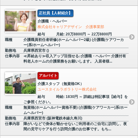
正社員【人材紹介】
介護職・ヘルパー
株式会社キャリアデザイン 介護事業部
給与
月給: 20万8800円 ～ 22万8800円
職種
介護職員初任者研修(ホームヘルパー2級) (介護職(ケアワーカ
ー)系/ホームヘルパー)
勤務地
兵庫県西宮市 ()
仕事内容
≪昇給あり≫収入アップ目指せる♪介護職・ヘルパー 介護付有
料老人ホームの介護業務をお願いします。 入居者様...
アルバイト
介護スタッフ（無資格OK）
ユースタイルラボラトリー株式会社
給与
時給: 1830円 ～ 詳細は特記事項【給与】を
ご参照ください。
職種
無資格(ホームヘルパー資格不要) (介護職(ケアワーカー)系/ホー
ムヘルパー)
勤務地
兵庫県西宮市 (阪神電鉄本線久寿川)
仕事内容
障がいなどで身体が動かせないご利用者のご自宅に訪問し、夜
間の見守りケアを行う訪問介護のお仕事です。もち...