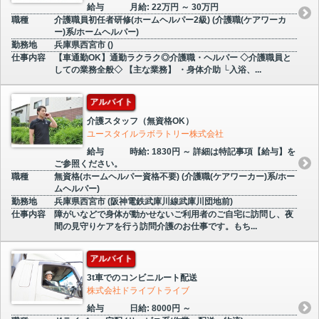
給与
月給: 22万円 ～ 30万円
職種
介護職員初任者研修(ホームヘルパー2級) (介護職(ケアワーカ
ー)系/ホームヘルパー)
勤務地
兵庫県西宮市 ()
仕事内容
【車通勤OK】通勤ラクラク◎介護職・ヘルパー ◇介護職員と
しての業務全般◇ 【主な業務】 ・身体介助 └入浴、...
アルバイト
介護スタッフ（無資格OK）
ユースタイルラボラトリー株式会社
給与
時給: 1830円 ～ 詳細は特記事項【給与】を
ご参照ください。
職種
無資格(ホームヘルパー資格不要) (介護職(ケアワーカー)系/ホー
ムヘルパー)
勤務地
兵庫県西宮市 (阪神電鉄武庫川線武庫川団地前)
仕事内容
障がいなどで身体が動かせないご利用者のご自宅に訪問し、夜
間の見守りケアを行う訪問介護のお仕事です。もち...
アルバイト
3t車でのコンビニルート配送
株式会社ドライブトライブ
給与
日給: 8000円 ～