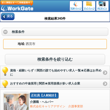
TOPページ
マイページ
PCサイト
戻る
検索結果340件
検索条件
地域
西宮市
検索条件を絞り込む
資格・経験いらず！関西の誰でも始めやすい求人一覧★応募はお早め
に
おすすめの中途採用 | 関西★採用規模が多い求人企業
正社員【人材紹介】
介護職・ヘルパー
株式会社キャリアデザイン 介護事業部