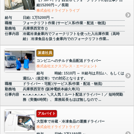
給15200円～／長期
株式会社ドライブトライブ
給与
日給: 1万5200円 ～
職種
フォークリフト作業 (サービス系/作業・配送・物流)
勤務地
兵庫県西宮市 ()
仕事内容
冷蔵冷凍倉庫内でフォークリフトを使った入出庫作業（高時
給） 冷凍食品を扱う倉庫内でのフォークリフト作業...
派遣社員
コンビニへのチルド食品配送ドライバー
株式会社エクスプレス・エージェント
給与
時給: 1510円 ～ ※給与は月払い、もしくは
週払い（規定有）での対応となります。
職種
ドライバー・宅配 (サービス系/作業・配送・物流)
勤務地
兵庫県西宮市 (阪神電鉄本線久寿川)
仕事内容
●.○.●.○.●.○.●.○ ＼大人気！ルート配送ドライバー！／ 短時間勤
務（実働6時間）、 業務延長もほぼ無しなので ...
アルバイト
大型車で冷蔵・冷凍食品の運搬ドライバー
株式会社ドライブトライブ