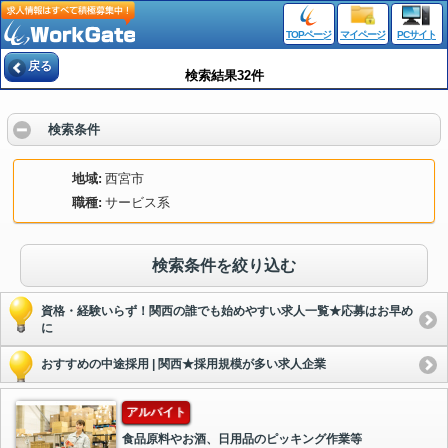
TOPページ
マイページ
PCサイト
戻る
検索結果32件
検索条件
地域
西宮市
職種
サービス系
検索条件を絞り込む
資格・経験いらず！関西の誰でも始めやすい求人一覧★応募はお早め
に
おすすめの中途採用 | 関西★採用規模が多い求人企業
アルバイト
食品原料やお酒、日用品のピッキング作業等