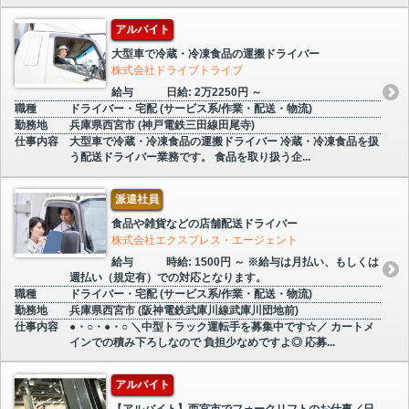
アルバイト
大型車で冷蔵・冷凍食品の運搬ドライバー
株式会社ドライブトライブ
給与
日給: 2万2250円 ～
職種
ドライバー・宅配 (サービス系/作業・配送・物流)
勤務地
兵庫県西宮市 (神戸電鉄三田線田尾寺)
仕事内容
大型車で冷蔵・冷凍食品の運搬ドライバー 冷蔵・冷凍食品を扱
う配送ドライバー業務です。 食品を取り扱う企...
派遣社員
食品や雑貨などの店舗配送ドライバー
株式会社エクスプレス・エージェント
給与
時給: 1500円 ～ ※給与は月払い、もしくは
週払い（規定有）での対応となります。
職種
ドライバー・宅配 (サービス系/作業・配送・物流)
勤務地
兵庫県西宮市 (阪神電鉄武庫川線武庫川団地前)
仕事内容
●・○・●・○ ＼中型トラック運転手を募集中です☆／ カートメ
インでの積み下ろしなので 負担少なめですよ◎ 応募...
アルバイト
【アルバイト】西宮市でフォークリフトのお仕事／日