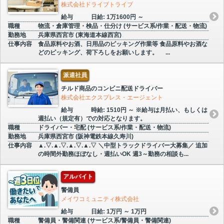
株式会社ドライブトライブ
給与
日給: 1万1600円 ～
職種
物流・倉庫管理・検品・仕分け (サービス系/作業・配送・物流)
勤務地
兵庫県西宮市 (東海道本線西宮)
仕事内容
食品原料やお酒、日用品のピッキング作業等 食品原料やお酒な
どのピッキング、荷下ろしをお願いします。 ...
派遣社員
チルド商品のコンビニ配送ドライバー
株式会社エクスプレス・エージェント
給与
時給: 1510円 ～ ※給与は月払い、もしくは
週払い（規定有）での対応となります。
職種
ドライバー・宅配 (サービス系/作業・配送・物流)
勤務地
兵庫県西宮市 (阪神電鉄本線久寿川)
仕事内容
▲.▽.▲.▽.▲.▽.▲.▽ ＼中型トラックドライバー大募集／ 追加
の時間外勤務ほぼなし・週払いOK 週3～勤務の相談も...
アルバイト
警備員
メイワコミュニティ株式会社
給与
日給: 1万円 ～ 1万円
職種
警備員・警備関連 (サービス系/警備員・警備関連)