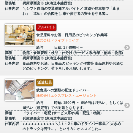
勤務地
兵庫県西宮市 (東海道本線西宮)
仕事内容
＼シフト自由の交通誘導アルバイト／ 道路や駐車場で「止ま
れ」「進め」の合図をし 車や歩行者の安全を守る警...
アルバイト
食品原料やお酒、日用品のピッキング作業等
株式会社ドライブトライブ
給与
日給: 1万800円 ～
職種
物流・倉庫管理・検品・仕分け (サービス系/作業・配送・物流)
勤務地
兵庫県西宮市 (東海道本線西宮)
仕事内容
食品原料やお酒、日用品のピッキング作業等 食品原料やお酒な
どのピッキング、荷下ろしをお願いします。 ...
派遣社員
飲食店への酒類の配送ドライバー
株式会社エクスプレス・エージェント
給与
時給: 1500円 ～ ※給与は月払い、もしくは
週払い（規定有）での対応となります。
職種
ドライバー・宅配 (サービス系/作業・配送・物流)
勤務地
兵庫県西宮市 (東海道本線西宮)
仕事内容
○.●.○.●.○.●.○.●.○.●.○ ＼1ｔ～2ｔ車のドライバー募集／ 大きめ
のトラックは苦手…。 という方にオススメした...