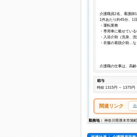
介護職員2名、看護師
1件あたり約45分、1
・運転業務
・専用車に載せている
・入浴介助（洗身、洗
・衣服の着脱介助…な
介護職の仕事は、高齢
給与
時給 1315円 ～ 1375円
関連リンク
介
勤務地：
神奈川県
厚木市
旭町3