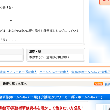
く働ける♪
━━━━?
グは、あなたの想いに寄り添うお仕事探しを大切にしていま
「長く．．．
沿線・駅
本厚木 ( 小田急電鉄小田原線 )
護職(ケアワーカー)系の求人
ホームヘルパーの求人
無資格(ホームヘルパー資格不
町
最寄り駅：本厚木
株
者研修(ホームヘルパー1級)
( 介護職(ケアワーカー)系 - ホームヘルパー )
日勤務可/実務者研修資格を活かして働きたい方必見！