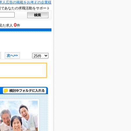
求人広告の掲載をお考えの企業様
報であなたの求職活動をサポート
0
見た求人
件
次へ>>
検討中フォルダに入れる