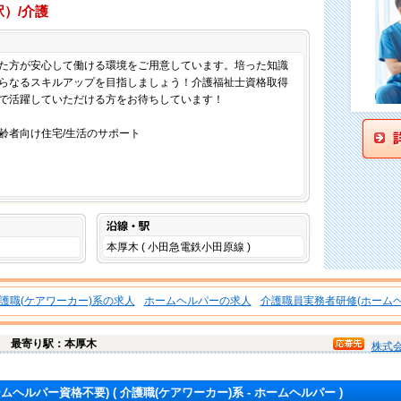
駅）/介護
仕事内容
た方が安心して働ける環境をご用意しています。培った知識
らなるスキルアップを目指しましょう！介護福祉士資格取得
で活躍していただける方をお待ちしています！
齢者向け住宅/生活のサポート
沿線・駅
本厚木 ( 小田急電鉄小田原線 )
護職(ケアワーカー)系の求人
ホームヘルパーの求人
介護職員実務者研修(ホームヘ
田
最寄り駅：本厚木
株式
ームヘルパー資格不要)
( 介護職(ケアワーカー)系 - ホームヘルパー )