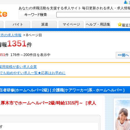
あなたの求職活動を支援する求人サイト 毎日更新される求人・求人情
へ！
バイト
派遣
マイページ
ヘルプ・用語集
最近
木市の求人情報
>
8ページ目
1351
情報
件
351
件 176件～200件目を表示中
<<前へ
★採用規模が多い求人企業
でも始めやすい求人一覧★応募はお早めに
任者研修(ホームヘルパー2級)
( 介護職(ケアワーカー)系 - ホームヘルパー )
】厚木市でホームヘルパー2級/時給1315円～［求人
仕事内容
す