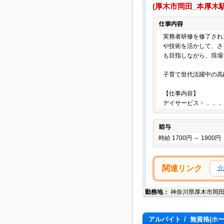
(厚木市岡田_本厚木
実務者研修を修了され
や技術を活かして、さ
も目指しながら、現場
子育て世代活躍中の高
【仕事内容】
デイサービス・．．．
給与
時給 1700円 ～ 1900円
関連リンク
介
勤務地：
神奈川県
厚木市
岡
アルバイト
/
無資格(ホ