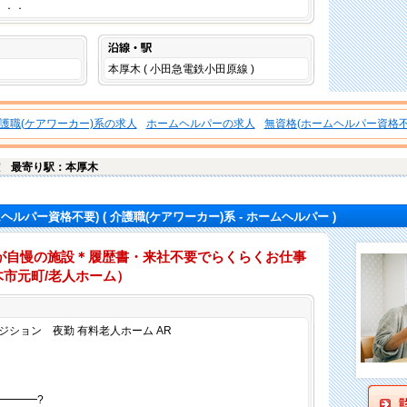
．．．
沿線・駅
本厚木 ( 小田急電鉄小田原線 )
護職(ケアワーカー)系の求人
ホームヘルパーの求人
無資格(ホームヘルパー資格不
室
最寄り駅：本厚木
ムヘルパー資格不要)
( 介護職(ケアワーカー)系 - ホームヘルパー )
が自慢の施設＊履歴書・来社不要でらくらくお仕事
木市元町/老人ホーム）
仕事内容
ション 夜勤 有料老人ホーム AR
━━━━?