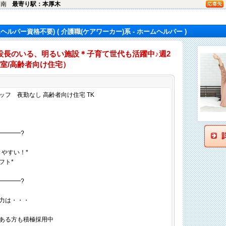
田南
最寄り駅：本厚木
ムヘルパー資格不要)
( 介護職(ケアワーカー)系 - ホームヘルパー )
設長のいる、明るい施設＊子育て世代も活躍中♪週2
室/高齢者向け住宅）
仕事内容
フ 夜勤なし 高齢者向け住宅 TK
━━━━?
やすい！*
フト*
━━━━?
力は・・・
ある方も積極採用中