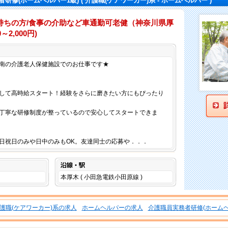
者研修(ホームヘルパー1級)
( 介護職(ケアワーカー)系 - ホームヘルパー )
持ちの方/食事の介助など車通勤可老健（神奈川県厚
～2,000円)
仕事内容
南の介護老人保健施設でのお仕事です★
して高時給スタート！経験をさらに磨きたい方にもぴったり
丁寧な研修制度が整っているので安心してスタートできま
日祝日のみや日中のみもOK。友達同士の応募や．．．
沿線・駅
本厚木 ( 小田急電鉄小田原線 )
護職(ケアワーカー)系の求人
ホームヘルパーの求人
介護職員実務者研修(ホームヘ