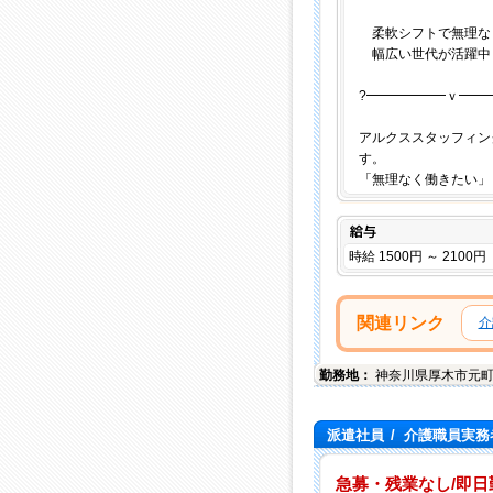
柔軟シフトで無理な
幅広い世代が活躍中
?━━━━━━ｖ━━
アルクススタッフィン
す。
「無理なく働きたい」
給与
時給 1500円 ～ 2100円
関連リンク
介
勤務地：
神奈川県
厚木市
元
派遣社員
/
介護職員実務
急募・残業なし/即