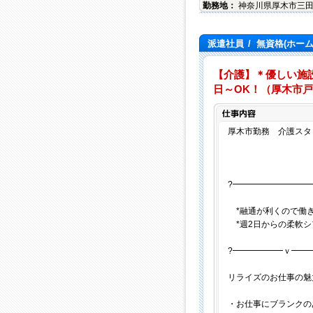
勤務地：
神奈川県
厚木市
三
派遣社員
/
無資格(ホー
【介護】＊優しい施
日～OK！（厚木市戸
厚木市勤務 介護スタッ
?━━━━━━━━━
*融通が利くので働き
*週2日からの柔軟シ
?━━━━━━ｖ━━
リライズのお仕事の魅
・お仕事にブランクの