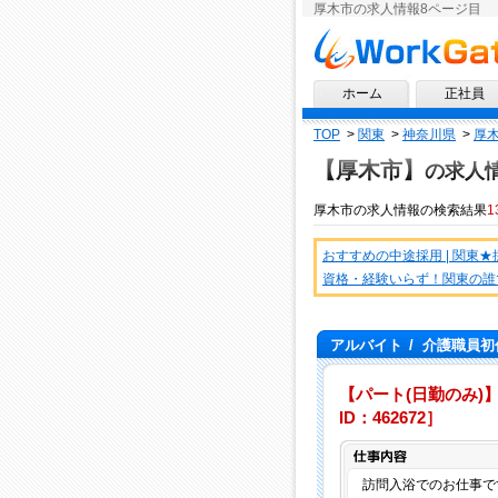
厚木市の求人情報8ページ目
求人情報ならワークゲート
ホーム
正社員
TOP
>
関東
>
神奈川県
>
厚
【厚木市】
の求人
厚木市
の
求人情報
の検索結果
1
おすすめの中途採用 | 関東
資格・経験いらず！関東の誰
アルバイト
/
介護職員初
【パート(日勤のみ)
ID：462672］
訪問入浴でのお仕事で