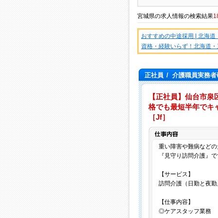
宮城県
の
求人情報
の検索結果
1
おすすめの中途採用 | 北海
資格・経験いらず！北海道・
正社員
/
介護職員実務者研
【正社員】仙台市泉
格でも最短半年でキャ
［Jf］
重い障害や難病などの
『見守り訪問介護』で
【サービス】
訪問介護（日勤と夜勤
【仕事内容】
◎ケアスタッフ業務