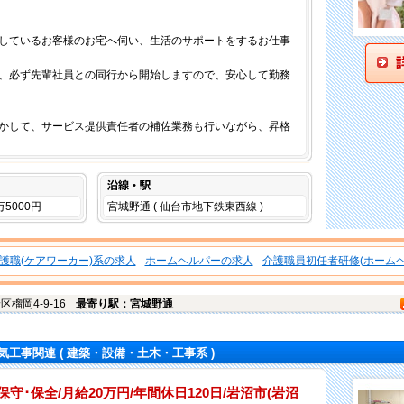
しているお客様のお宅へ伺い、生活のサポートをするお仕事
、必ず先輩社員との同行から開始しますので、安心して勤務
かして、サービス提供責任者の補佐業務も行いながら、昇格
沿線・駅
万5000円
宮城野通 ( 仙台市地下鉄東西線 )
護職(ケアワーカー)系の求人
ホームヘルパーの求人
介護職員初任者研修(ホームヘ
野区
榴岡4-9-16
最寄り駅：宮城野通
気工事関連
( 建築・設備・土木・工事系 )
守･保全/月給20万円/年間休日120日/岩沼市(岩沼