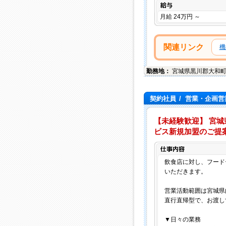
給与
月給 24万円 ～
関連リンク
機
勤務地：
宮城県
黒川郡大和
契約社員
/
営業・企画営
【未経験歓迎】 宮
ビス新規加盟のご提
飲食店に対し、フード
いただきます。
営業活動範囲は宮城県
直行直帰型で、お渡し
▼日々の業務