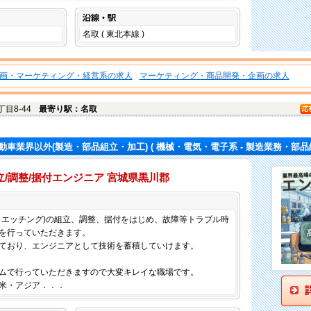
沿線・駅
名取 ( 東北本線 )
画・マーケティング・経営系の求人
マーケティング・商品開発・企画の求人
丁目8-44
最寄り駅：名取
動車業界以外(製造・部品組立・加工)
( 機械・電気・電子系 - 製造業務・部品
/調整/据付エンジニア 宮城県黒川郡
仕事内容
イエッチング)の組立、調整、据付をはじめ、故障等トラブル時
を行っていただきます。
ており、エンジニアとして技術を蓄積していけます。
ムで行っていただきますので大変キレイな職場です。
米・アジア．．．