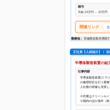
給与
月給 23万円 ～ 23万円
関連リンク
企
勤務地：
宮城県
名取市
増田3
正社員【人材紹介】
/
自
半導体製造装置の組立
半導体製造装置(ドラ
の修理対応を行う業務
入社後の研修も充実し
※作業はクリーンルー
※国内のほか海外（欧