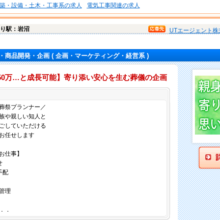
築・設備・土木・工事系の求人
電気工事関連の求人
り駅：岩沼
UTエージェント株
・商品開発・企画
( 企画・マーケティング・経営系 )
、50万…と成長可能】寄り添い安心を生む葬儀の企画
仕事内容
葬祭プランナー／
族や親しい知人と
ごしていただける
お任せします
お仕事】
せ
手配
管理
．．