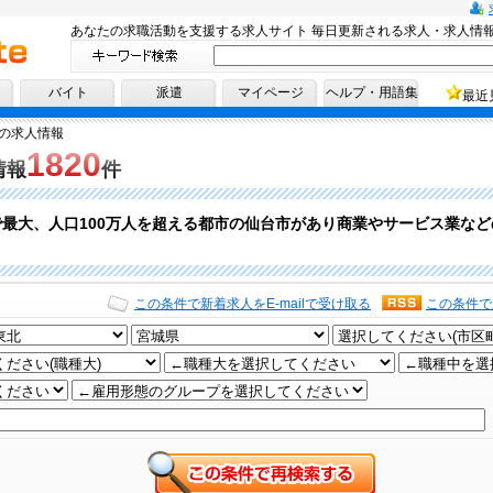
あなたの求職活動を支援する求人サイト 毎日更新される求人・求人情
へ！
バイト
派遣
マイページ
ヘルプ・用語集
最近
の求人情報
1820
情報
件
最大、人口100万人を超える都市の仙台市があり商業やサービス業な
この条件で新着求人をE-mailで受け取る
この条件で