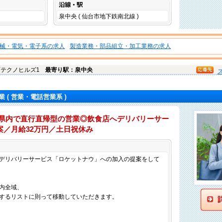
沿線・駅
泉中央 ( 仙台市地下鉄南北線 )
械・電気・電子系の求人
製造業務・部品組立・加工業務の求人
町
テクノヒルズ1
最寄り駅：泉中央
業
( 営業・電話営業系 )
城県内で直行直帰型の営業◎飲食店へデリバリーサー
案／月給32万円／土日祝休み
仕事内容
デリバリーサービス「ロケットナウ」への加入の提案をして
内全域、
するリストに則って移動していただきます。