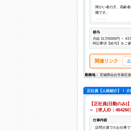
障がい者の方、高齢者
職です。
．．．
給与
月給 31万6000円 ～ 4
特記事項【給与】をご
関連リンク
介
勤務地：
宮城県
仙台市泉区
正社員【人材紹介】
/
介
【正社員(日勤のみ)】
～［求人ID：464260
訪問介護でのお仕事で