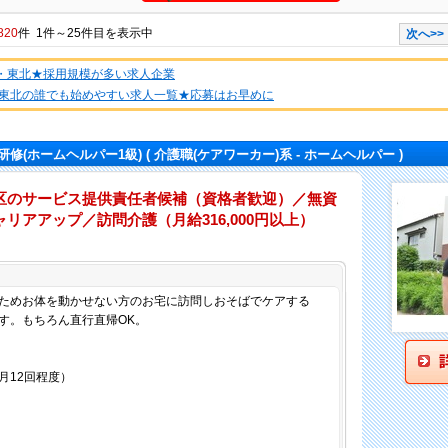
820
件 1件～25件目を表示中
次へ>>
道・東北★採用規模が多い求人企業
東北の誰でも始めやすい求人一覧★応募はお早めに
修(ホームヘルパー1級)
( 介護職(ケアワーカー)系 - ホームヘルパー )
区のサービス提供責任者候補（資格者歓迎）／無資
リアアップ／訪問介護（月給316,000円以上）
仕事内容
ためお体を動かせない方のお宅に訪問しおそばでケアする
す。もちろん直行直帰OK。
月12回程度）