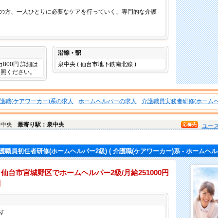
の方、一人ひとりに必要なケアを行っていく、専門的な介護
沿線・駅
3万800円 詳細は
泉中央 ( 仙台市地下鉄南北線 )
参照ください。
護職(ケアワーカー)系の求人
ホームヘルパーの求人
介護職員実務者研修(ホームヘ
泉中央
最寄り駅：泉中央
ユー
護職員初任者研修(ホームヘルパー2級)
( 介護職(ケアワーカー)系 - ホームヘル
仙台市宮城野区でホームヘルパー2級/月給251000円
］
仕事内容
す