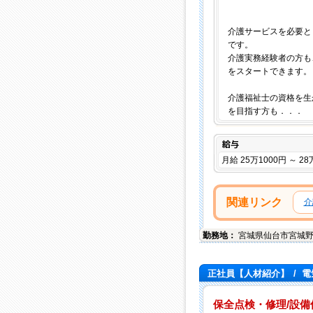
介護サービスを必要と
です。
介護実務経験者の方も
をスタートできます。
介護福祉士の資格を生
を目指す方も．．．
給与
月給 25万1000円 ～ 28
関連リンク
介
勤務地：
宮城県
仙台市宮城
正社員【人材紹介】
/
電
保全点検・修理/設備保