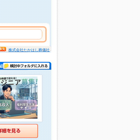
株式会社たかはし葬儀社
検討中フォルダに入れる
組立・加工業務 )
詳細を見る