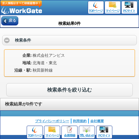
TOPページ
マイページ
PCサイト
戻る
検索結果0件
検索条件
企業
株式会社アンビス
地域
北海道・東北
沿線・駅
秋田新幹線
検索条件を絞り込む
検索結果が0件です
プライバシーポリシー
利用規約
会社概要
TOPページ
マイページ
会員登録
問い合わせ
PCサイト