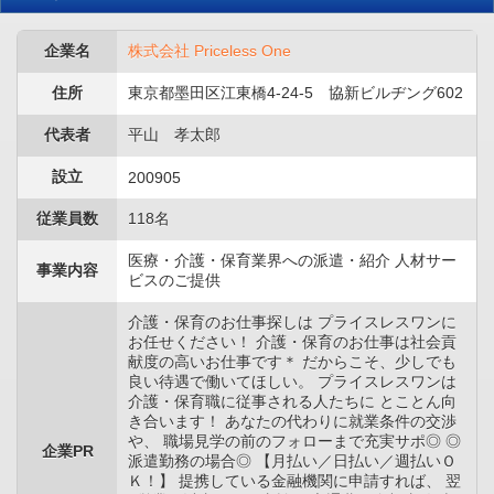
企業名
株式会社 Priceless One
住所
東京都墨田区江東橋4-24-5 協新ビルヂング602
代表者
平山 孝太郎
設立
200905
従業員数
118名
医療・介護・保育業界への派遣・紹介 人材サー
事業内容
ビスのご提供
介護・保育のお仕事探しは プライスレスワンに
お任せください！ 介護・保育のお仕事は社会貢
献度の高いお仕事です＊ だからこそ、少しでも
良い待遇で働いてほしい。 プライスレスワンは
介護・保育職に従事される人たちに とことん向
き合います！ あなたの代わりに就業条件の交渉
や、 職場見学の前のフォローまで充実サポ◎ ◎
企業PR
派遣勤務の場合◎ 【月払い／日払い／週払いＯ
Ｋ！】 提携している金融機関に申請すれば、 翌