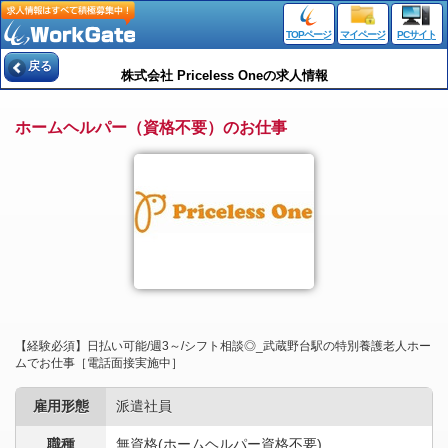
TOPページ
マイページ
PCサイト
戻る
株式会社 Priceless Oneの求人情報
ホームヘルパー（資格不要）のお仕事
【経験必須】日払い可能/週3～/シフト相談◎_武蔵野台駅の特別養護老人ホー
ムでお仕事［電話面接実施中］
雇用形態
派遣社員
職種
無資格(ホームヘルパー資格不要)