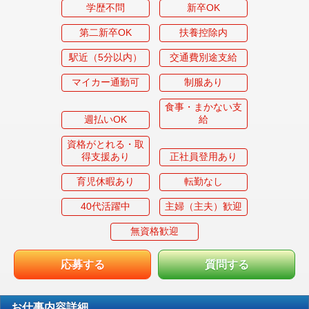
学歴不問
新卒OK
第二新卒OK
扶養控除内
駅近（5分以内）
交通費別途支給
マイカー通勤可
制服あり
食事・まかない支
週払いOK
給
資格がとれる・取
得支援あり
正社員登用あり
育児休暇あり
転勤なし
40代活躍中
主婦（主夫）歓迎
無資格歓迎
応募する
質問する
お仕事内容詳細