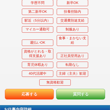
学歴不問
新卒OK
第二新卒OK
扶養控除内
駅近（5分以内）
交通費別途支給
マイカー通勤可
制服あり
食事・まかない支
週払いOK
給
資格がとれる・取
得支援あり
正社員登用あり
育児休暇あり
転勤なし
40代活躍中
主婦（主夫）歓迎
無資格歓迎
応募する
質問する
お仕事内容詳細