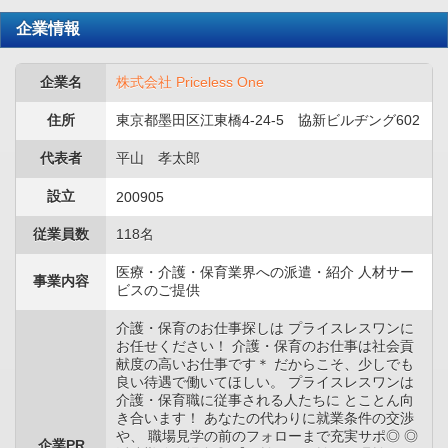
企業情報
企業名
株式会社 Priceless One
住所
東京都墨田区江東橋4-24-5 協新ビルヂング602
代表者
平山 孝太郎
設立
200905
従業員数
118名
医療・介護・保育業界への派遣・紹介 人材サー
事業内容
ビスのご提供
介護・保育のお仕事探しは プライスレスワンに
お任せください！ 介護・保育のお仕事は社会貢
献度の高いお仕事です＊ だからこそ、少しでも
良い待遇で働いてほしい。 プライスレスワンは
介護・保育職に従事される人たちに とことん向
き合います！ あなたの代わりに就業条件の交渉
や、 職場見学の前のフォローまで充実サポ◎ ◎
企業PR