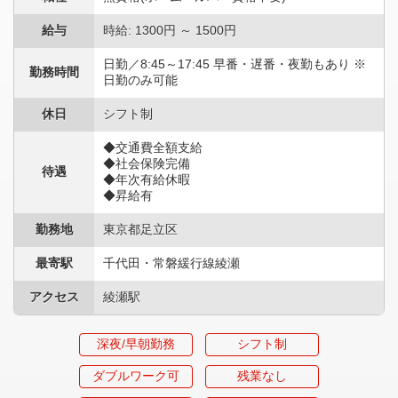
給与
時給: 1300円 ～ 1500円
日勤／8:45～17:45 早番・遅番・夜勤もあり ※
勤務時間
日勤のみ可能
休日
シフト制
◆交通費全額支給
◆社会保険完備
待遇
◆年次有給休暇
◆昇給有
勤務地
東京都足立区
最寄駅
千代田・常磐緩行線綾瀬
アクセス
綾瀬駅
深夜/早朝勤務
シフト制
ダブルワーク可
残業なし