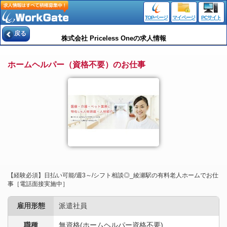
TOPページ
マイページ
PCサイト
戻る
株式会社 Priceless Oneの求人情報
ホームヘルパー（資格不要）のお仕事
【経験必須】日払い可能/週3～/シフト相談◎_綾瀬駅の有料老人ホームでお仕
事［電話面接実施中］
雇用形態
派遣社員
職種
無資格(ホームヘルパー資格不要)