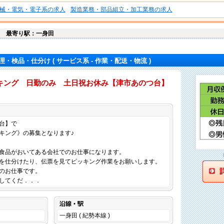
械・電気・電子系の求人
製造業務・部品組立・加工業務の求人
台
最寄り駅：一身田
理・検品・仕分け
( サービス系 - 作業・配送・物流 )
キング 日勤のみ 土日祝お休み【津市あのつ台】
仕事内容
台】で
キング》の募集となります♪
食品がおいてある会社でのお仕事になります。
を仕分けたり、伝票を見てピッキング作業をお願いします。
のお仕事です。
してくだ．．．
沿線・駅
一身田 ( 紀勢本線 )