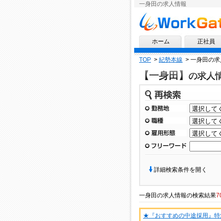
一身田の求人情報
求人情報ならワークゲート
ホーム
正社員
TOP
>
紀勢本線
>
一身田の求
【一身田】
の求人
再検索
勤務地
職種
雇用形態
フリーワード
詳細検索条件を開く
一身田
の
求人情報
の検索結果
7
★『おすすめの中途採用』特