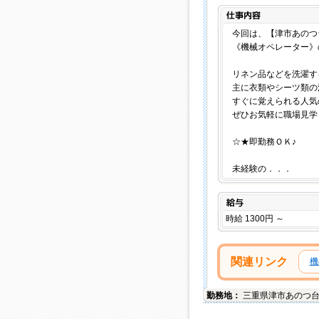
今回は、【津市あのつ
《機械オペレーター》
リネン品などを洗濯す
主に衣類やシーツ類の
すぐに覚えられる人気
ぜひお気軽に職場見学
☆★即勤務ＯＫ♪
未経験の．．．
給与
時給 1300円 ～
関連リンク
機
勤務地：
三重県
津市
あのつ