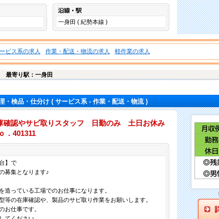
沿線・駅
一身田 ( 紀勢本線 )
ービス系の求人
作業・配送・物流の求人
軽作業の求人
台
最寄り駅：一身田
理・検品・仕分け
( サービス系 - 作業・配送・物流 )
庫確認やサビ取りスタッフ 日勤のみ 土日お休み
．401311
仕事内容
台】で
の募集となります♪
を造っている工場でのお仕事になります。
型等の在庫確認や、製品のサビ取り作業をお願いします。
のお仕事です。
してください。