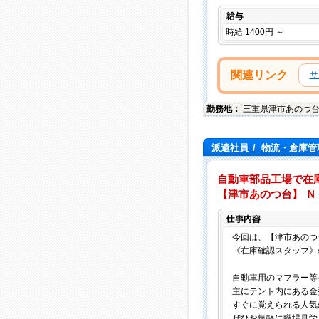
給与
時給 1400円 ～
関連リンク
サ
勤務地：
三重県
津市
あのつ
派遣社員
/
物流・倉庫管
自動車部品工場で在
【津市あのつ台】 Ｎｏ
今回は、【津市あのつ
《在庫確認スタッフ》
自動車用のマフラー等
主にテント内にある金
すぐに覚えられる人気
ぜひお気軽に職場見学