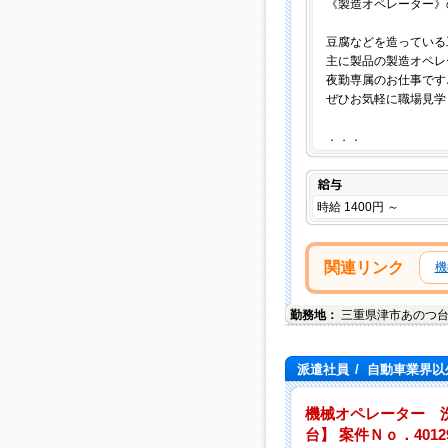
《製造オペレーター》
豆腐などを造っている
主に製品の製造オペレ
夜勤専属のお仕事です
ぜひお気軽に職場見学
．．．
給与
時給 1400円 ～
関連リンク
機
勤務地：
三重県
津市
あのつ
派遣社員
/
自動車業界以
機械オペレーター 
台】 案件Ｎｏ．4012