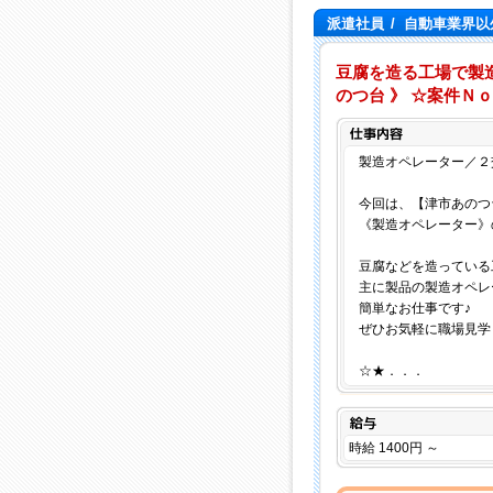
派遣社員
/
自動車業界以
豆腐を造る工場で製
のつ台 》 ☆案件Ｎｏ．
製造オペレーター／２
今回は、【津市あのつ
《製造オペレーター》
豆腐などを造っている
主に製品の製造オペレ
簡単なお仕事です♪
ぜひお気軽に職場見学
☆★．．．
給与
時給 1400円 ～