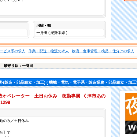
沿線・駅
一身田 ( 紀勢本線 )
ービス系の求人
作業・配送・物流の求人
物流・倉庫管理・検品・仕分けの求人
台
最寄り駅：一身田
外(製造・部品組立・加工)
( 機械・電気・電子系 - 製造業務・部品組立・加工業
造オペレーター 土日お休み 夜勤専属 《 津市あの
299
仕事内容
勤のみ／土日休み
台】で