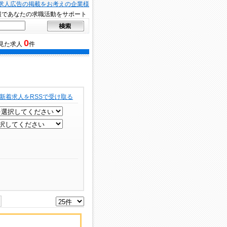
求人広告の掲載をお考えの企業様
報であなたの求職活動をサポート
0
見た求人
件
新着求人をRSSで受け取る