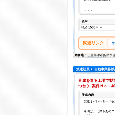
．．．
給与
時給 1500円 ～
関連リンク
サ
勤務地：
三重県
津市
あのつ
派遣社員
/
自動車業界以
豆腐を造る工場で製
つ台 》 案件Ｎｏ．401
製造オペレーター／夜
今回は、【津市あのつ