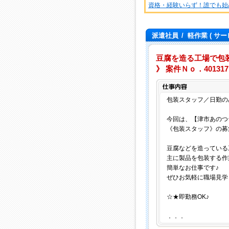
資格・経験いらず！誰でも始
派遣社員
/
軽作業
( サー
豆腐を造る工場で包
》 案件Ｎｏ．401317
包装スタッフ／日勤の
今回は、【津市あのつ
《包装スタッフ》の募
豆腐などを造っている
主に製品を包装する作
簡単なお仕事です♪
ぜひお気軽に職場見学
☆★即勤務OK♪
．．．