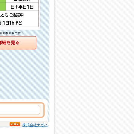
即勤務ＯＫです！
詳細を見る
株式会社ナガハ