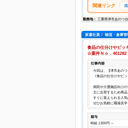
関連リンク
機
勤務地：
三重県
津市
あのつ
派遣社員
/
物流・倉庫管
食品の仕分けやピッ
☆案件Ｎｏ．401282
今回は、【津市あのつ
《食品の仕分けやピッ
病院や介護施設向けの
主に出荷するため商品
すぐに覚えられる人気
ぜひお気軽に職場見学
給与
時給 1300円 ～