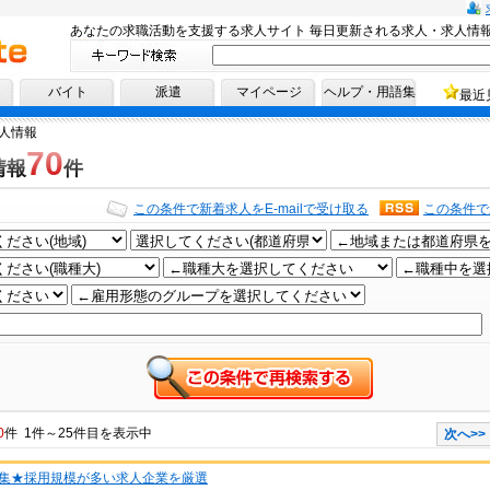
あなたの求職活動を支援する求人サイト 毎日更新される求人・求人情
へ！
バイト
派遣
マイページ
ヘルプ・用語集
最近
人情報
70
情報
件
この条件で新着求人をE-mailで受け取る
この条件で
0
件 1件～25件目を表示中
次へ>>
集★採用規模が多い求人企業を厳選