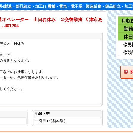
外(製造・部品組立・加工)
( 機械・電気・電子系 - 製造業務・部品組立・加工業
造オペレーター 土日お休み ２交替勤務 《 津市あ
401294
仕事内容
交替／土日休み
台】で
の募集となります♪
工場でのお仕事になります。
ーターや、包装作業をお願いします。
してください。
沿線・駅
一身田 ( 紀勢本線 )