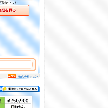
即勤務ＯＫです！
詳細を見る
株式会社ナガハ
検討中フォルダに入れる
務 )