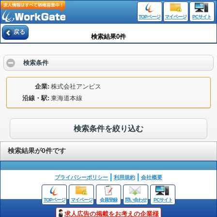
TOPページ
マイページ
PCサイト
戻る
検索結果0件
検索条件
企業
株式会社アンビス
沿線・駅
東海道本線
検索条件を絞り込む
検索結果が0件です
プライバシーポリシー
利用規約
会社概要
TOPページ
マイページ
会員登録
問い合わせ
PCサイト
求人広告の掲載をお考えの企業様