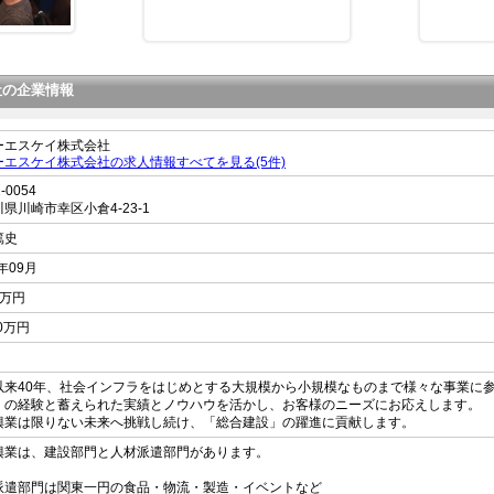
社の企業情報
ーエスケイ株式会社
ーエスケイ株式会社の求人情報すべてを見る(5件)
-0054
川県
川崎市幸区小倉
4-23-1
篤史
9年09月
0万円
00万円
以来40年、社会インフラをはじめとする大規模から小規模なものまで様々な事業に
くの経験と蓄えられた実績とノウハウを活かし、お客様のニーズにお応えします。
興業は限りない未来へ挑戦し続け、「総合建設」の躍進に貢献します。
興業は、建設部門と人材派遣部門があります。
派遣部門は関東一円の食品・物流・製造・イベントなど