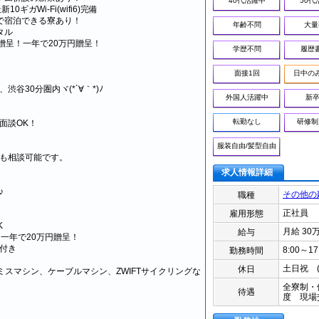
40代活躍中
50代
ギガWi-Fi(wifi6)完備
で宿泊できる寮あり！
年齢不問
大量
タル
贈呈！一年で20万円贈呈！
学歴不問
履歴
面接1回
日中の
、渋谷30分圏内ヾ(*´∀｀*)ﾉ
外国人活躍中
新卒
転勤なし
研修制
面談OK！
服装自由/髪型自由
も相談可能です。
求人情報詳細
♪
その他の
職種
正社員
雇用形態
K
月給 30
給与
一年で20万円贈呈！
付き
8:00～17
勤務時間
り
土日祝 
休日
ミスマシン、ケーブルマシン、ZWIFTサイクリングな
全寮制・
待遇
度 現