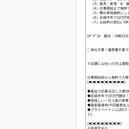
（3）家具・家電 & 最新10
（4）仕事開始まで無料
（5）弊社車両無料レン
（6）在籍半年で10万円
（7）お給料の前払いOK
(σﾟ∀ﾟ)σ 横浜・川崎15分
〇来社不要！履歴書不要で
※近隣にお住いの方は通勤
仕事開始前から無料で入寮
□■□■□■□■□■□■□■□■□■□
◆最短で応募当日に入寮O
◆在籍半年で10万円贈呈！
◆美味しい一日３食の食事
◆最新最速Wi-Fi完備寮あ
◆プライベートジム(3Dス
ど)
□■□■□■□■□■□■□■□■□
※各規定あり