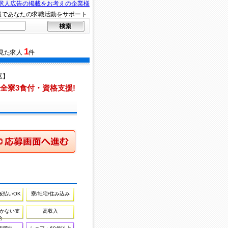
求人広告の掲載をお考えの企業様
報であなたの求職活動をサポート
1
見た求人
件
区】
全寮3食付・資格支援!
画面へ進む
仮払いOK
寮/社宅/住み込み
かない支
高収入
給