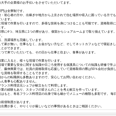
の大手の企業様のお手伝いをさせていただいてます。
部門は全寮制です。
験・初心者の方や、出稼ぎや地方から上京されて住む場所や収入に困っている方でも
ています。
な現場で作業を行いますので、多様な技術を身につけることも可能です。資格取得に
ます。
川県に4つ、埼玉県に1つの寮があり、個室からシェアルームまで取り揃えています。
す。
呂、洗濯場所も完備しています。
して家が無い。仕事もなく、お金がない方など、そしてネットカフェなどで寝起きし
ことができます。
とつで来ていただいても、その日から仕事と住まい、食事があります。
興業に入ると、様々な現場で作業を行います。
現場で重要な安全に関する知識や日ごろ使用する保護具についての知識も研修で学ぶ
て、藤伸興業では、社員の資格取得も応援していて資格取得の際は50％会社が負担
々な資格を取得することもできます。
種からの転職例も多数ありますので、安心してお問い合わせください。
ろん食事も心配ありません。
フランス料理店元シェフが献立をたて料理します。
作業の経験もあり、スタッフの皆さんのことを考え献立を作っています。
長はもと、有名フランス料理店の出身で味も確かでメニューの種類も多彩です。 毎
。
の前借制度があります。
は出費が多く、やりくりが厳しいなどの事情があるときはご相談ください。