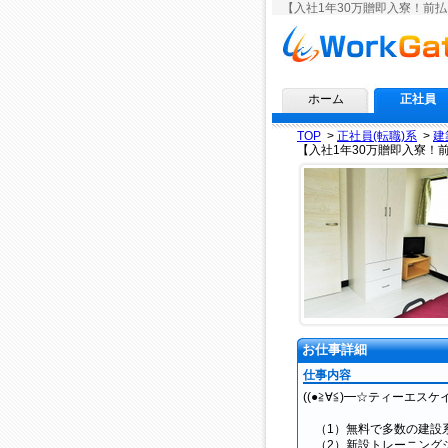
【入社1年30万贈即入寮！前
求人情報ならワークゲート
ホーム
正社員
TOP
>
正社員(転職)系
>
建
【入社1年30万贈即入寮！
お仕事詳細
仕事内容
((●≧∀≦)━☆ティーエスケイ
（1）無料で多数の建設系
（2）新設トレーニング