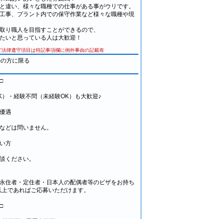
と違い、様々な職種での仕事がある事がウリです。
工事、プラント内での保守作業など様々な職種や現
取り職人を目指すことができるので、
たいと思っている人は大歓迎！
ど法律遵守項目は特記事項欄に例外事由の記載有
ルの方に限る
□
K）・経験不問（未経験OK）も大歓迎♪
優遇
などは問いません。
い方
談ください。
永住者・定住者・日本人の配偶者等のビザをお持ち
以上であればご応募いただけます。
□