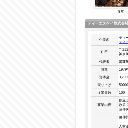
食堂
ティーエスケイ株式会
ティ
企業名
ティ
〒212
住所
神奈
代表者
齋藤
設立
197
資本金
3,20
売り上げ
500
従業員数
100
創立
事業内容
数多
藤伸
藤伸
人材