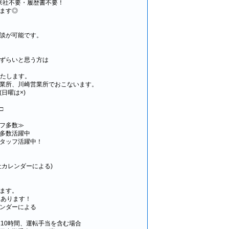
は来社不要・履歴書不要！
ます◎
談が可能です。
ずらいと思う方は
いたします。
業所、川崎営業所でおこないます。
日曜は×)
□
フ多数≫
多数活躍中
タッフ活躍中！
社カレンダーによる)
ます。
回あります！
ンダーによる
業10時間、運転手当を含む場合