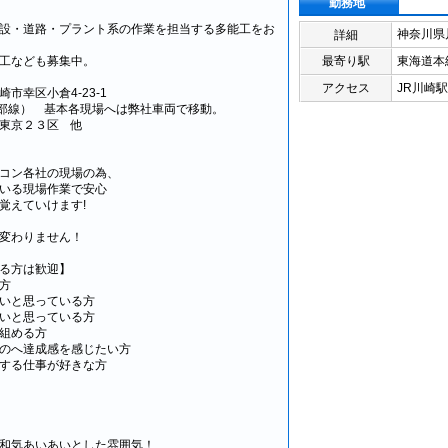
勤務地
設・道路・プラント系の作業を担当する多能工をお
神奈川県
詳細
工なども募集中。
最寄り駅
東海道本
アクセス
JR川崎
市幸区小倉4-23-1
（南部線） 基本各現場へは弊社車両で移動。
東京２３区 他
コン各社の現場の為、
いる現場作業で安心
覚えていけます!
変わりません！
る方は歓迎】
方
いと思っている方
いと思っている方
組める方
のへ達成感を感じたい方
する仕事が好きな方
和気あいあいとした雰囲気！