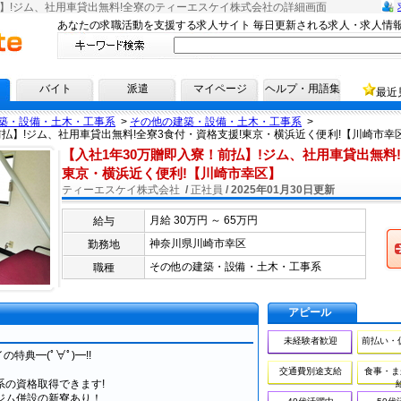
払】!ジム、社用車貸出無料!全寮のティーエスケイ株式会社の詳細画面
あなたの求職活動を支援する求人サイト 毎日更新される求人・求人情
へ！
バイト
派遣
マイページ
ヘルプ・用語集
最近
築・設備・土木・工事系
>
その他の建築・設備・土木・工事系
>
前払】!ジム、社用車貸出無料!全寮3食付・資格支援!東京・横浜近く便利!【川崎市幸
【入社1年30万贈即入寮！前払】!ジム、社用車貸出無料!
東京・横浜近く便利!【川崎市幸区】
ティーエスケイ株式会社
/
正社員
/
2025年01月30日更新
月給 30万円 ～ 65万円
給与
応募
神奈川県川崎市幸区
勤務地
その他の建築・設備・土木・工事系
職種
アピール
未経験者歓迎
前払い・
の特典━(ﾟ∀ﾟ)━!!
交通費別途支給
食事・ま
の資格取得できます!
ジム併設の新寮あり！