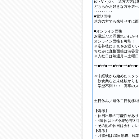
(σ・∀・)σ＜ 遠方の方
どちらかお好きな方を選べ
‥‥‥‥‥
■電話面接
遠方の方でも来社せずに面
■オンライン面接
お電話だと雰囲気がわかり
オンライン面接も可能！
※応募後にURLをお送り
ちなみに直接面接は渋谷営
※入社日は毎週月～土曜日(
□*■*□*■*□*■*□*■*□*■*□*■*
≪未経験から始めたスタッ
・飲食業など未経験からも
・学歴不問！中・高卒のス
土日休み／週休二日制(弊
【備考】
・休日出勤の可能性があり
・4連休以上の休暇が年3
・その他の休日は会社カレ
【備考】
・月収例は23日勤務、残