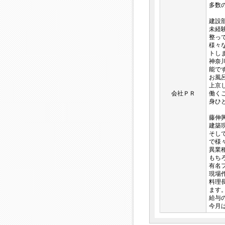
多数
建設
未経
整っ
様々
トし
神奈
能で
お風
上京
会社ＰＲ
働く
身ひ
藤伸
建築
そし
で様
異業
もち
有名
現場
料理
ます
給与
今月