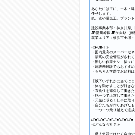
あなたには主に、土木・建
任せします。
他、鳶や電気工、プラント
建設事業本部：神奈川県川崎
JR新川崎駅 JR矢向駅
就業エリア：横浜市全域・
≪POINT≫
・国内最高のスーパーゼネ
最高の安全管理がされて
・難しい作業ナシ！徐々に
・建設未経験でもおすすめ
・もちろん学歴でお給料は
【以下いずれかに当てはま
・体を動かすことが好きな
・衣食住を確保して働きた
・鞄一つで上京して働きた
・元気に明るく仕事に取り
・自分たちが作りあげたも
・一つ一つ乗り越えて達成
□*■*□*■*□*■*□*■*□*■*□*■
≪どんな会社？≫
・職人気質ではなく自由で