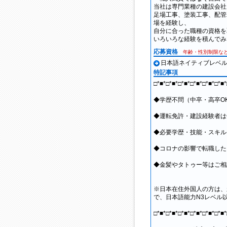
当社は専門業種の建設会社
足場工事、塗装工事、配管
場を経験し、
自分に合った職種の資格を
いろいろな経験を積んでみ
応募資格
年齢・性別制限な
日本語ネイティブレベ
特記事項
□*■*□*■*□*■*□*■*□*■*□*■*
◆学歴不問（中卒・高卒O
◆運転免許・建設経験者は
◆必要学歴・技能・スキル
◆コロナの影響で転職した
◆金髪やタトゥー等はご相
※日本在住外国人の方は、
で、日本語能力N3レベル
□*■*□*■*□*■*□*■*□*■*□*■*