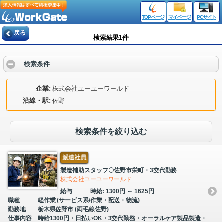
TOPページ
マイページ
PCサイト
戻る
検索結果1件
検索条件
企業
株式会社ユーユーワールド
沿線・駅
佐野
検索条件を絞り込む
派遣社員
製造補助スタッフ〇佐野市栄町・3交代勤務
株式会社ユーユーワールド
給与
時給: 1300円 ～ 1625円
職種
軽作業 (サービス系/作業・配送・物流)
勤務地
栃木県佐野市 (両毛線佐野)
仕事内容
時給1300円・日払いOK・3交代勤務・オーラルケア製品製造・