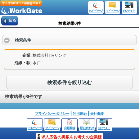
TOPページ
マイページ
PCサイト
戻る
検索結果0件
検索条件
企業
株式会社HRリンク
沿線・駅
水戸
検索条件を絞り込む
検索結果が0件です
プライバシーポリシー
利用規約
会社概要
TOPページ
マイページ
会員登録
問い合わせ
PCサイト
求人広告の掲載をお考えの企業様