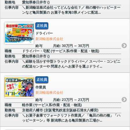
勤務地
愛知県春日井市 ()
仕事内容
＼新潟輸送株式会社ってどんな会社？／ 柿の種やハッピーター
ンなど亀田製菓の お菓子を東海3県メインに配送...
正社員
ドライバー
新潟輸送株式会社
給与
月給: 30万円 ～ 30万円
職種
ドライバー・宅配 (サービス系/作業・配送・物流)
勤務地
愛知県春日井市 ()
仕事内容
＼経験を活かす中型トラックドライバー／ スーパー・コンビニ
の配送センターや 問屋さんへお菓子を運ぶドライ...
正社員
作業員
新潟輸送株式会社
給与
月給: 23万円 ～ 23万円
職種
軽作業 (サービス系/作業・配送・物流)
勤務地
京都府八幡市 (京阪電気鉄道京阪線石清水八幡宮)
仕事内容
＼お菓子倉庫でフォークリフト作業員／ 「亀田の柿の種」「ハ
ッピーターン」等 新潟県にある亀田製菓の工場か...