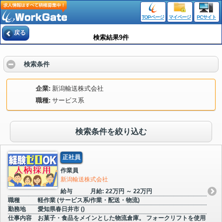
TOPページ
マイページ
PCサイト
戻る
検索結果9件
検索条件
企業
新潟輸送株式会社
職種
サービス系
検索条件を絞り込む
正社員
作業員
新潟輸送株式会社
給与
月給: 22万円 ～ 22万円
職種
軽作業 (サービス系/作業・配送・物流)
勤務地
愛知県春日井市 ()
仕事内容
お菓子・食品をメインとした物流倉庫。 フォークリフトを使用