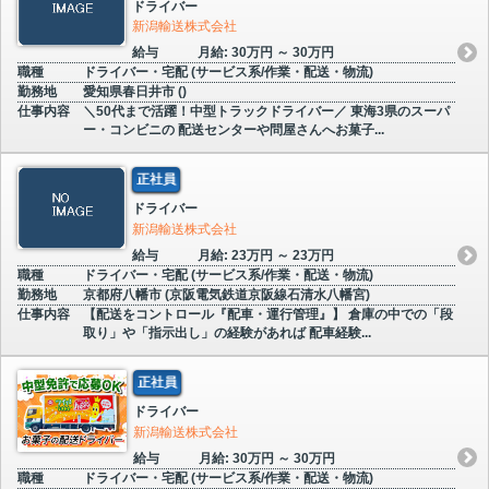
ドライバー
新潟輸送株式会社
給与
月給: 30万円 ～ 30万円
職種
ドライバー・宅配 (サービス系/作業・配送・物流)
勤務地
愛知県春日井市 ()
仕事内容
＼50代まで活躍！中型トラックドライバー／ 東海3県のスーパ
ー・コンビニの 配送センターや問屋さんへお菓子...
正社員
ドライバー
新潟輸送株式会社
給与
月給: 23万円 ～ 23万円
職種
ドライバー・宅配 (サービス系/作業・配送・物流)
勤務地
京都府八幡市 (京阪電気鉄道京阪線石清水八幡宮)
仕事内容
【配送をコントロール『配車・運行管理』】 倉庫の中での「段
取り」や「指示出し」の経験があれば 配車経験...
正社員
ドライバー
新潟輸送株式会社
給与
月給: 30万円 ～ 30万円
職種
ドライバー・宅配 (サービス系/作業・配送・物流)