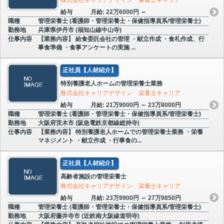
給与
月給: 22万6000円 ～
職種
管理栄養士 (看護師・管理栄養士・保健指導員系/管理栄養士)
勤務地
兵庫県伊丹市 (福知山線中山寺)
仕事内容
【業務内容】 給食委託会社の管理 ・献立作成 ・食札作成、行
事食準備 ・食事アンケートの実施 ...
正社員【人材紹介】
特別養護老人ホームの管理栄養士業務
株式会社キャリアデザイン 栄養士キャリア
給与
月給: 21万9000円 ～ 23万8000円
職種
管理栄養士 (看護師・管理栄養士・保健指導員系/管理栄養士)
勤務地
大阪府茨木市 (阪急電鉄京都線総持寺)
仕事内容
【業務内容】 特別養護老人ホームでの管理栄養士業務 ・栄養
マネジメント ・献立作成 ・行事食の...
正社員【人材紹介】
高齢者施設の管理栄養士
株式会社キャリアデザイン 栄養士キャリア
給与
月給: 23万9900円 ～ 27万9850円
職種
管理栄養士 (看護師・管理栄養士・保健指導員系/管理栄養士)
勤務地
大阪府藤井寺市 (近鉄南大阪線道明寺)