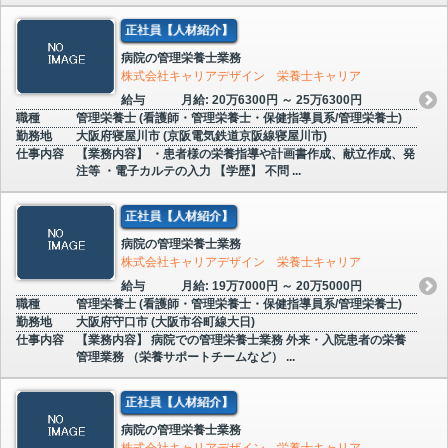
正社員【人材紹介】
病院の管理栄養士業務
株式会社キャリアデザイン 栄養士キャリア
給与
月給: 20万6300円 ～ 25万6300円
職種
管理栄養士 (看護師・管理栄養士・保健指導員系/管理栄養士)
勤務地
大阪府寝屋川市 (京阪電気鉄道京阪線寝屋川市)
仕事内容
【業務内容】 ・患者様の栄養指導や計画書作成、献立作成、発
注等 ・電子カルテの入力 【学歴】 不問 ...
正社員【人材紹介】
病院の管理栄養士業務
株式会社キャリアデザイン 栄養士キャリア
給与
月給: 19万7000円 ～ 20万5000円
職種
管理栄養士 (看護師・管理栄養士・保健指導員系/管理栄養士)
勤務地
大阪府守口市 (大阪市谷町線大日)
仕事内容
【業務内容】 病院での管理栄養士業務 外来・入院患者の栄養
管理業務 （栄養サポートチームなど） ...
正社員【人材紹介】
病院の管理栄養士業務
株式会社キャリアデザイン 栄養士キャリア