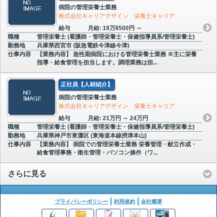
病院の管理栄養士業務
株式会社キャリアデザイン 栄養士キャリア
給与
月給: 19万8500円 ～
職種
管理栄養士 (看護師・管理栄養士・保健指導員系/管理栄養士)
勤務地
兵庫県西宮市 (阪急電鉄今津線今津)
仕事内容
【業務内容】 急性期病院における管理栄養士業務 ※主に栄養
指導・給食管理を担当します。調理業務は担...
正社員【人材紹介】
病院の管理栄養士業務
株式会社キャリアデザイン 栄養士キャリア
給与
月給: 21万円 ～ 24万円
職種
管理栄養士 (看護師・管理栄養士・保健指導員系/管理栄養士)
勤務地
兵庫県神戸市東灘区 (東海道本線摂津本山)
仕事内容
【業務内容】 病院での管理栄養士業務 栄養管理・献立作成・
給食管理事務・衛生管理・パソコン操作（ワ...
さらに見る
プライバシーポリシー
利用規約
会社概要