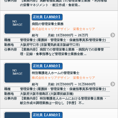
仕事内容
【業務内容】 高齢者福祉施設での管理栄養士業務 ・利用者様
の栄養マネジメント ・献立作成・食材発...
正社員【人材紹介】
病院の管理栄養士業務
株式会社キャリアデザイン 栄養士キャリア
給与
月給: 19万6000円 ～ 26万円
職種
管理栄養士 (看護師・管理栄養士・保健指導員系/管理栄養士)
勤務地
大阪府守口市 (京阪電気鉄道京阪線守口市)
仕事内容
【業務内容】 病院での管理栄養士業務 ・病院内での栄養管
理・記録・食事指導など管理栄養士業務全般 ...
正社員【人材紹介】
特別養護老人ホームの管理栄養士
株式会社キャリアデザイン 栄養士キャリア
給与
月給: 20万5000円 ～ 31万6600円
職種
管理栄養士 (看護師・管理栄養士・保健指導員系/管理栄養士)
勤務地
大阪府大阪市都島区 (大阪環状線京橋)
仕事内容
【業務内容】 特別養護老人ホームにおける管理栄養士業務 ・
献立作成※調理業務は一切なし 【学歴】 不...
正社員【人材紹介】