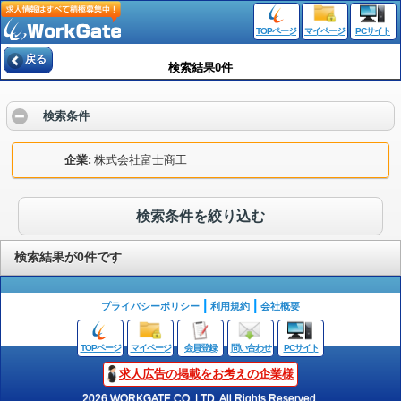
TOPページ
マイページ
PCサイト
戻る
検索結果0件
検索条件
企業
株式会社富士商工
検索条件を絞り込む
検索結果が0件です
プライバシーポリシー
利用規約
会社概要
TOPページ
マイページ
会員登録
問い合わせ
PCサイト
求人広告の掲載をお考えの企業様
2026 WORKGATE CO.,LTD. All Rights Reserved.