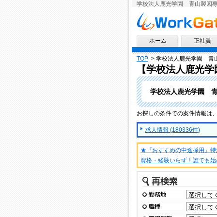
学校法人鹿光学園 青山製図
求人情報ならワークゲート
ホーム
正社員
TOP
>
学校法人鹿光学園 青
【学校法人鹿光学
学校法人鹿光学園 
お探しの条件での案件情報は
求人情報 (180336件)
★『おすすめの中途採用』特
資格・経験いらず！誰でも始
再検索
勤務地
職種