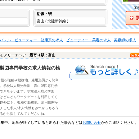
不
沿線・駅
富山 ( 北陸新幹線 )
パレル・ビューティー・健康系の求人
ビューティー・美容の求人
美容師の求人
0-1 アリーナヘア
最寄り駅：富山
もっと詳しく
製図専門学校の求人情報の検
情報
を職種や勤務地、雇用形態から簡単
。
学校法人鹿光学園 青山製図専門学
索できちゃいます。学校法人鹿光学園
はどんどんワークゲートを利用してく
以外にも、職種や勤務地、雇用形態か
チした求人/求人情報もみつかっちゃう
るから探してみてくださいね。
募集中。応募が終了していると断られた場合などは
お問い合せ
からご連絡ください。