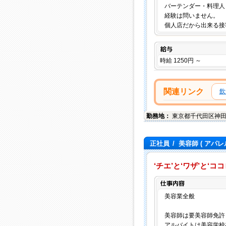
バーテンダー・料理人
経験は問いません。
個人店だから出来る接
給与
時給 1250円 ～
関連リンク
飲
勤務地：
東京都
千代田区
神田
正社員
/
美容師
( アパレ
‘チエ’と‘ワザ’と‘
美容業全般
美容師は要美容師免許
アルバイトは美容学校