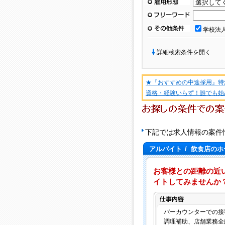
雇用形態
フリーワード
その他条件
学校法
詳細検索条件を開く
★『おすすめの中途採用』特
資格・経験いらず！誰でも始
下記では求人情報の案件
アルバイト
/
飲食店のホ
お客様との距離の近
イトしてみませんか
バーカウンターでの接
調理補助、店舗業務全