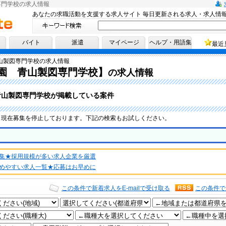
専門学校の求人情報
あなたの求職活動を支援する求人サイト 毎日更新される求人・求人情
へ！
バイト
派遣
マイページ
ヘルプ・用語集
最近
山製図専門学校の求人情報
園 青山製図専門学校】
の求人情報
青山製図専門学校が掲載している案件
、現在募集を停止しております。下記の検索もお試しください。
集★採用規模が多い求人企業を厳選
めやすい求人一覧★応募はお早めに
この条件で新着求人をE-mailで受け取る
この条件で