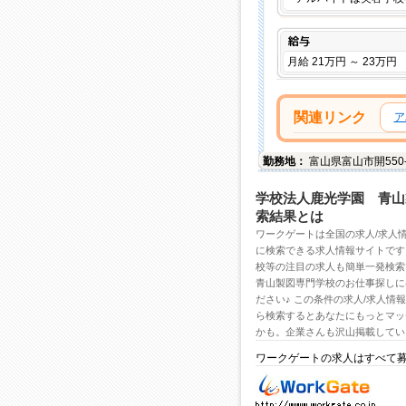
給与
月給 21万円 ～ 23万円
関連リンク
ア
勤務地：
富山県
富山市
開55
学校法人鹿光学園 青山
索結果とは
ワークゲートは全国の
求人/求人
に検索できる求人情報サイトです
校
等の注目の
求人
も簡単一発検
青山製図専門学校のお仕事探しに
ださい♪ この条件の
求人/求人情報
ら検索するとあなたにもっとマッ
かも。企業さんも沢山掲載してい
ワークゲートの求人はすべて
求人・求人情報ならワー
クゲートへ！