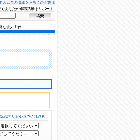
求人広告の掲載をお考えの企業様
報であなたの求職活動をサポート
0
見た求人
件
新着求人をRSSで受け取る