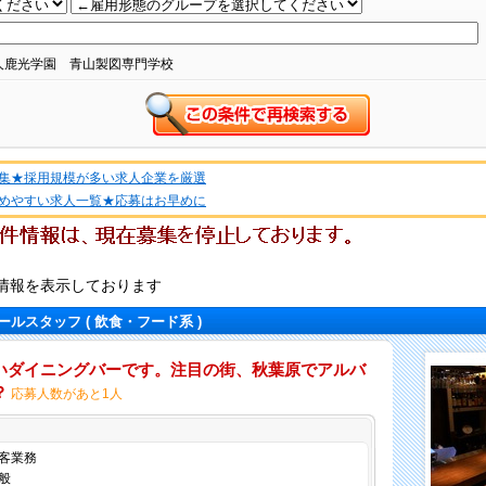
人鹿光学園 青山製図専門学校
集★採用規模が多い求人企業を厳選
めやすい求人一覧★応募はお早めに
情報を表示しております
ールスタッフ
( 飲食・フード系 )
いダイニングバーです。注目の街、秋葉原でアルバ
？
応募人数があと1人
仕事内容
客業務
般