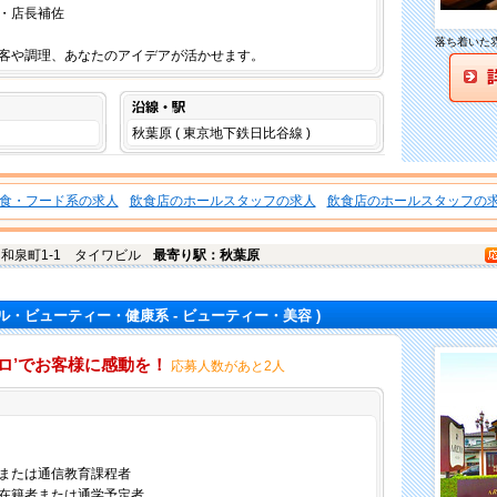
・店長補佐
落ち着いた
客や調理、あなたのアイデアが活かせます。
沿線・駅
秋葉原 ( 東京地下鉄日比谷線 )
食・フード系の求人
飲食店のホールスタッフの求人
飲食店のホールスタッフの
和泉町1-1 タイワビル
最寄り駅：秋葉原
ル・ビューティー・健康系 - ビューティー・美容 )
ココロ’でお客様に感動を！
応募人数があと2人
仕事内容
または通信教育課程者
在籍者または通学予定者