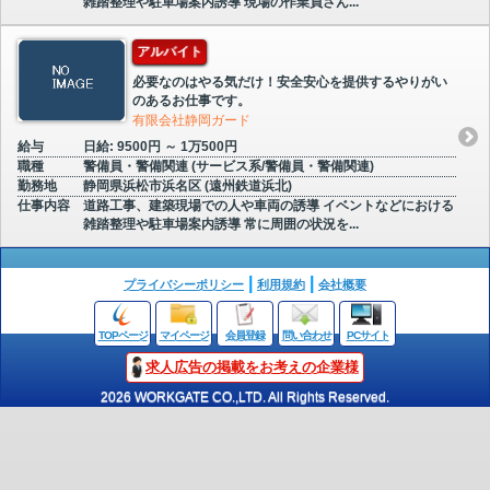
雑踏整理や駐車場案内誘導 現場の作業員さん...
アルバイト
必要なのはやる気だけ！安全安心を提供するやりがい
のあるお仕事です。
有限会社静岡ガード
給与
日給: 9500円 ～ 1万500円
職種
警備員・警備関連 (サービス系/警備員・警備関連)
勤務地
静岡県浜松市浜名区 (遠州鉄道浜北)
仕事内容
道路工事、建築現場での人や車両の誘導 イベントなどにおける
雑踏整理や駐車場案内誘導 常に周囲の状況を...
プライバシーポリシー
利用規約
会社概要
TOPページ
マイページ
会員登録
問い合わせ
PCサイト
求人広告の掲載をお考えの企業様
2026 WORKGATE CO.,LTD. All Rights Reserved.