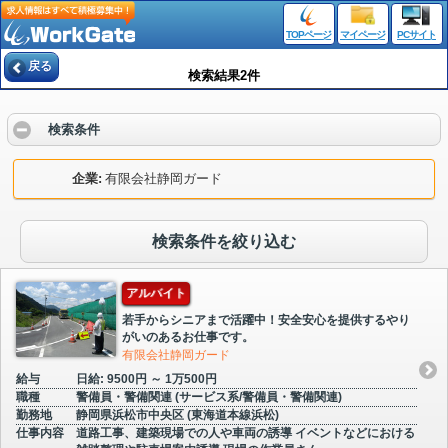
TOPページ
マイページ
PCサイト
戻る
検索結果2件
検索条件
企業
有限会社静岡ガード
検索条件を絞り込む
アルバイト
若手からシニアまで活躍中！安全安心を提供するやり
がいのあるお仕事です。
有限会社静岡ガード
給与
日給: 9500円 ～ 1万500円
職種
警備員・警備関連 (サービス系/警備員・警備関連)
勤務地
静岡県浜松市中央区 (東海道本線浜松)
仕事内容
道路工事、建築現場での人や車両の誘導 イベントなどにおける