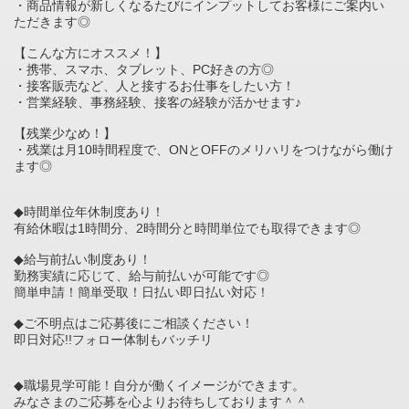
・商品情報が新しくなるたびにインプットしてお客様にご案内い
ただきます◎
【こんな方にオススメ！】
・携帯、スマホ、タブレット、PC好きの方◎
・接客販売など、人と接するお仕事をしたい方！
・営業経験、事務経験、接客の経験が活かせます♪
【残業少なめ！】
・残業は月10時間程度で、ONとOFFのメリハリをつけながら働け
ます◎
◆時間単位年休制度あり！
有給休暇は1時間分、2時間分と時間単位でも取得できます◎
◆給与前払い制度あり！
勤務実績に応じて、給与前払いが可能です◎
簡単申請！簡単受取！日払い即日払い対応！
◆ご不明点はご応募後にご相談ください！
即日対応!!フォロー体制もバッチリ
◆職場見学可能！自分が働くイメージができます。
みなさまのご応募を心よりお待ちしております＾＾