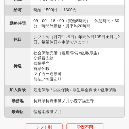
給与
時給: 1500円 ～ 1600円
09：00～18：00（実働8時間） 休憩時間：60
勤務時間
分 時間外勤務：月平均20時間
シフト制（月7日～9日）年間休日105日★月に2
休日
日、希望休日を申請できます！
社会保険完備（雇用/労災/健康/厚生）
交通費支給
残業手当
待遇
有給休暇
マイカー通勤可
前払い制度あり
加入保険
雇用保険 / 労災保険 / 厚生年金保険 / 健康保険
勤務地
長野県長野市篠ノ井小森字福王寺
最寄駅
信越本線篠ノ井
シフト制
学歴不問