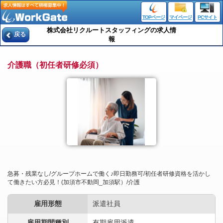
TOPページ
マイページ
PCサイト
株式会社リクルートスタッフィングの求人情
戻る
報
介護職（初任者研修必須）
急募・残業なし/グループホームで働く♪即日勤務可/初任者研修資格を活かし
て働きたい方必見！(加須市不動岡_加須駅）/介護
雇用形態
派遣社員
雇用期間種別
有期雇用派遣