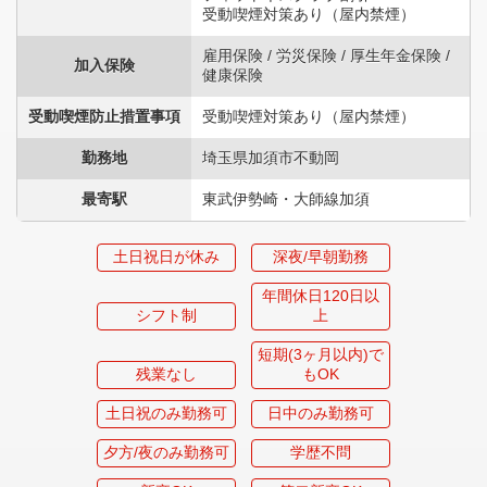
受動喫煙対策あり（屋内禁煙）
雇用保険 / 労災保険 / 厚生年金保険 /
加入保険
健康保険
受動喫煙防止措置事項
受動喫煙対策あり（屋内禁煙）
勤務地
埼玉県加須市不動岡
最寄駅
東武伊勢崎・大師線加須
土日祝日が休み
深夜/早朝勤務
年間休日120日以
シフト制
上
短期(3ヶ月以内)で
残業なし
もOK
土日祝のみ勤務可
日中のみ勤務可
夕方/夜のみ勤務可
学歴不問