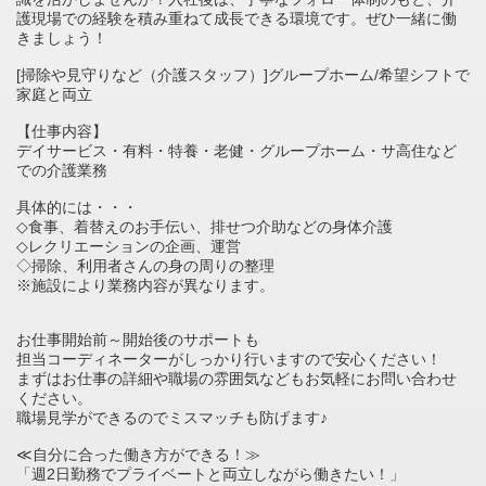
護現場での経験を積み重ねて成長できる環境です。ぜひ一緒に働
きましょう！
[掃除や見守りなど（介護スタッフ）]グループホーム/希望シフトで
家庭と両立
【仕事内容】
デイサービス・有料・特養・老健・グループホーム・サ高住など
での介護業務
具体的には・・・
◇食事、着替えのお手伝い、排せつ介助などの身体介護
◇レクリエーションの企画、運営
◇掃除、利用者さんの身の周りの整理
※施設により業務内容が異なります。
お仕事開始前～開始後のサポートも
担当コーディネーターがしっかり行いますので安心ください！
まずはお仕事の詳細や職場の雰囲気などもお気軽にお問い合わせ
ください。
職場見学ができるのでミスマッチも防げます♪
≪自分に合った働き方ができる！≫
「週2日勤務でプライベートと両立しながら働きたい！」