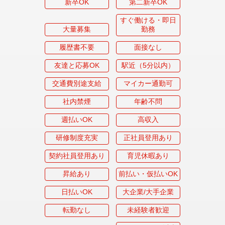
新卒OK
第二新卒OK
すぐ働ける・即日
大量募集
勤務
履歴書不要
面接なし
友達と応募OK
駅近（5分以内）
交通費別途支給
マイカー通勤可
社内禁煙
年齢不問
週払いOK
高収入
研修制度充実
正社員登用あり
契約社員登用あり
育児休暇あり
昇給あり
前払い・仮払いOK
日払いOK
大企業/大手企業
転勤なし
未経験者歓迎