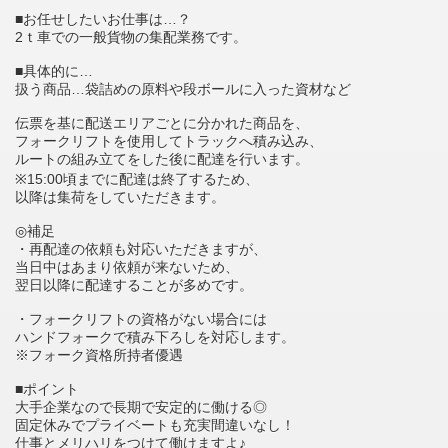
■お任せしたいお仕事は…？
2ｔ車での一般貨物の集配業務です。
■具体的に…
扱う商品…袋詰めの原料や段ボールに入った資材など
伝票を基に配送エリアごとに分かれた商品を、
フォークリフトを使用してトラックへ積み込み、
ルートの組み立てをした後に配達を行います。
※15:00頃までに配達は終了するため、
以降は集荷をしていただきます。
◎補足
・再配達の依頼も対応いただきますが、
当日中はあまり依頼が来ないため、
翌日以降に配達することが多めです。
・フォークリフトの資格がない場合には
ハンドフォークで積み下ろしを対応します。
※フォーク資格所持者優遇
■ポイント
大手企業なので長期で安定的に働ける◎
固定休みでプライベートも充実間違いなし！
仕事とメリハリをつけて働けますよ♪