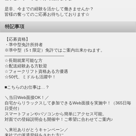
是非、今までの経験を活かして働きませんか？
皆様の奮ってのご応募お待ちしております☆
特記事項
【応募資格】
・準中型免許所持者
※準中型（5ｔ限定）免許ではご案内出来かねます。
――――――――――――――
☆長期就業可能な方
☆配送経験ある方歓迎
☆フォークリフト資格ある方優遇
☆50代、ミドルも活躍中！
■こちらのお仕事は…？
＼当日Web面接OK！／
自宅からリラックスして参加できるWeb面接を実施中！（365日毎
日受付）
スマートフォンやパソコンから簡単にアクセス可能。
対面での登録説明会も開催中！ご希望に合わせてご案内♪
＼来社ありがとうキャンペーン／
来社での派遣登録をされた方に、