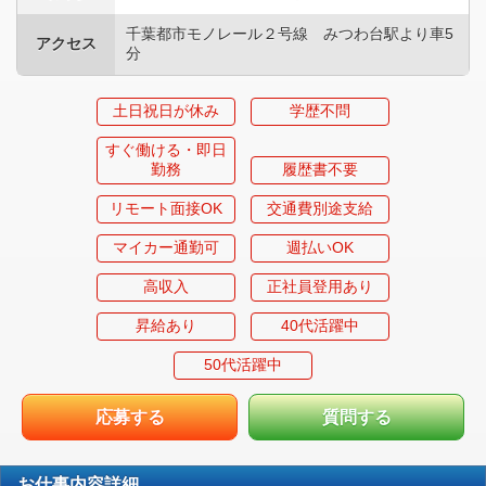
千葉都市モノレール２号線 みつわ台駅より車5
アクセス
分
土日祝日が休み
学歴不問
すぐ働ける・即日
勤務
履歴書不要
リモート面接OK
交通費別途支給
マイカー通勤可
週払いOK
高収入
正社員登用あり
昇給あり
40代活躍中
50代活躍中
応募する
質問する
お仕事内容詳細