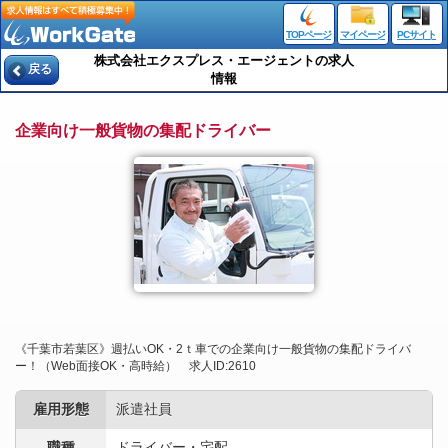
TOPページ
マイページ
PCサイト
株式会社エクスプレス・エージェントの求人
戻る
情報
企業向け一般貨物の集配ドライバー
《千葉市若葉区》週払いOK・2ｔ車での企業向け一般貨物の集配ドライバ
ー！（Web面接OK・高時給） 求人ID:2610
雇用形態
派遣社員
職種
ドライバー・宅配