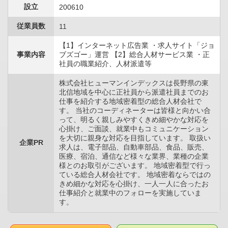
設立
200610
従業員数
11
【1】インターネット広告業 ・求人サイト「ジョ
事業内容
ブズゴー」運営 【2】総合人材サービス業 ・正
社員の職業紹介、人材派遣等
株式会社ヒューマンインデックスは長野県の東
北信地域を中心に正社員から派遣社員までのお
仕事を紹介する地域密着型の総合人材会社で
す。 当社のコーディネーターは皆様と向かい合
って、明るく親しみやすくきめ細やかな対応を
心掛け、ご面談、就業中もコミュニケーション
を大切に親身な対応を目指しています。 取扱い
企業PR
求人は、電子部品、自動車部品、食品、販売、
医療、宿泊、通信など様々な業界、業種の企業
様とのお取引がございます。 地域密着型で行っ
ている総合人材会社です。 地域密着ならではの
きめ細かな対応を心掛け、一人一人に合ったお
仕事紹介と就業中のフォローを実施していま
す。