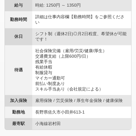
給与
時給: 1250円 ～ 1350円
詳細は仕事内容欄【勤務時間】をご参照くださ
勤務時間
い
シフト制（週休2日)◎月2日程度、希望休が可能
休日
です！
社会保険完備（雇用/労災/健康/厚生）
交通費支給（上限600円/日）
残業手当
有給休暇
待遇
制服貸与
マイカー通勤可
前払い制度あり
スキル手当あり（会社規定による）
加入保険
雇用保険 / 労災保険 / 厚生年金保険 / 健康保険
勤務地
長野県佐久市小田井613-1
最寄駅
小海線岩村田