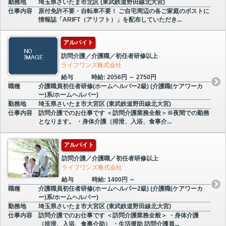
勤務地
埼玉県さいたま市北区 (東武鉄道野田線北大宮)
仕事内容
原付免許不要・自転車不要！ ご自宅周辺の各ご家庭のポストに
情報誌「ARIFT（アリフト）」を配布していただき...
アルバイト
訪問介護／介護職／初任者研修以上
ライフワンズ株式会社
給与
時給: 2056円 ～ 2750円
職種
介護職員初任者研修(ホームヘルパー2級) (介護職(ケアワーカ
ー)系/ホームヘルパー)
勤務地
埼玉県さいたま市大宮区 (東武鉄道野田線北大宮)
仕事内容
訪問介護でのお仕事です ＜訪問介護業務全般＞※夜間での勤務
となります。 ・身体介護（排泄、入浴、食事介...
アルバイト
訪問介護／介護職／初任者研修以上
ライフワンズ株式会社
給与
時給: 1400円 ～
職種
介護職員初任者研修(ホームヘルパー2級) (介護職(ケアワーカ
ー)系/ホームヘルパー)
勤務地
埼玉県さいたま市大宮区 (東武鉄道野田線北大宮)
仕事内容
訪問介護でのお仕事です ＜訪問介護業務全般＞ ・身体介護
（排泄、入浴、食事介助） ・生活援助 訪問介護員...