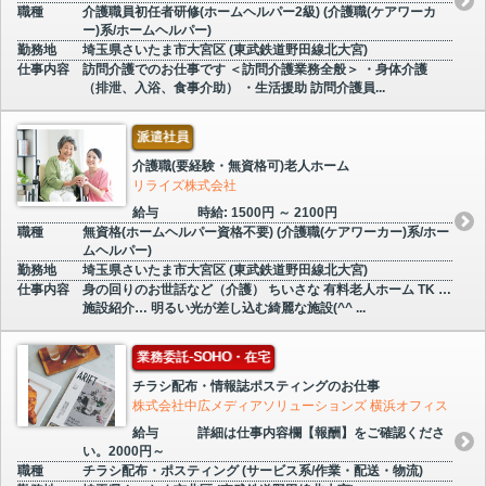
職種
介護職員初任者研修(ホームヘルパー2級) (介護職(ケアワーカ
ー)系/ホームヘルパー)
勤務地
埼玉県さいたま市大宮区 (東武鉄道野田線北大宮)
仕事内容
訪問介護でのお仕事です ＜訪問介護業務全般＞ ・身体介護
（排泄、入浴、食事介助） ・生活援助 訪問介護員...
派遣社員
介護職(要経験・無資格可)老人ホーム
リライズ株式会社
給与
時給: 1500円 ～ 2100円
職種
無資格(ホームヘルパー資格不要) (介護職(ケアワーカー)系/ホー
ムヘルパー)
勤務地
埼玉県さいたま市大宮区 (東武鉄道野田線北大宮)
仕事内容
身の回りのお世話など（介護） ちいさな 有料老人ホーム TK …
施設紹介… 明るい光が差し込む綺麗な施設(^^ ...
業務委託-SOHO・在宅
チラシ配布・情報誌ポスティングのお仕事
株式会社中広メディアソリューションズ 横浜オフィス
給与
詳細は仕事内容欄【報酬】をご確認くださ
い。2000円～
職種
チラシ配布・ポスティング (サービス系/作業・配送・物流)