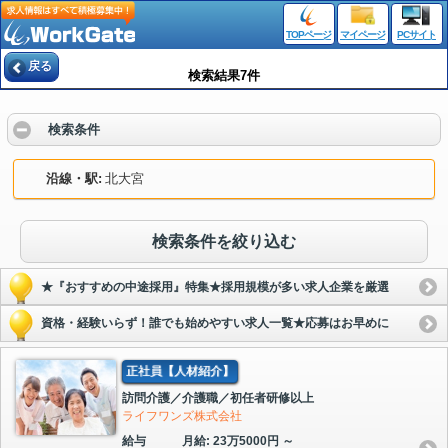
TOPページ
マイページ
PCサイト
戻る
検索結果7件
検索条件
沿線・駅
北大宮
検索条件を絞り込む
★『おすすめの中途採用』特集★採用規模が多い求人企業を厳選
資格・経験いらず！誰でも始めやすい求人一覧★応募はお早めに
正社員【人材紹介】
訪問介護／介護職／初任者研修以上
ライフワンズ株式会社
給与
月給: 23万5000円 ～