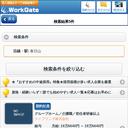
TOPページ
マイページ
PCサイト
戻る
検索結果5件
検索条件
沿線・駅
春日山
検索条件を絞り込む
★『おすすめの中途採用』特集★採用規模が多い求人企業を厳選
資格・経験いらず！誰でも始めやすい求人一覧★応募はお早めに
契約社員
グループホーム／介護職／初任者研修以上
ライフワンズ株式会社
給与
月給: 19万6640円 ～ 19万6640円