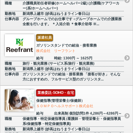
職種
介護職員初任者研修(ホームヘルパー2級) (介護職(ケアワーカ
ー)系/ホームヘルパー)
勤務地
新潟県上越市 (妙高はねうまライン春日山)
仕事内容
グループホームでのお仕事です ○グループホームでの介護業務
全般を行います。 ＊入浴介助 ＊食事介助等 ※...
派遣社員
ガソリンスタンドでの給油・接客業務
株式会社 リーフラント
給与
時給: 1300円 ～ 1625円
職種
旅行・観光業務 (サービス系/旅行・観光業務)
勤務地
新潟県上越市 (妙高はねうまライン春日山)
仕事内容
ガソリンスタンドでの給油・接客業務 「接客が好き」 そんな
方におすすめの、フルサービス型のガソリンスタ...
業務委託-SOHO・在宅
保健指導(管理栄養士/保健師）
ＳＯＭＰＯヘルスサポート株式会社
給与
出来高制 個別訪問1件 4,286円～4286円～
職種
保健指導・特定保健指導員 (看護師・管理栄養士・保健指導員
系/保健指導・特定保健指導員)
勤務地
新潟県上越市 (妙高はねうまライン春日山)