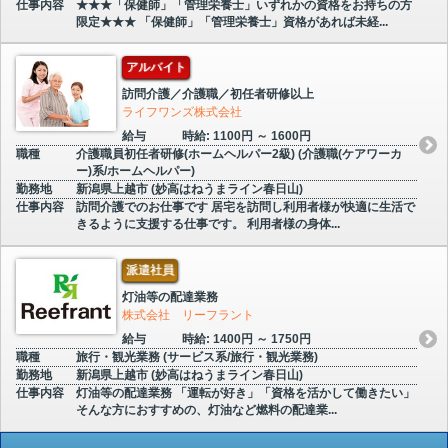
仕事内容
★★★「保健師」「管理栄養士」いずれかの資格をお持ちの方
限定★★★ 「保健師」「管理栄養士」資格があれば未経...
アルバイト
訪問介護／介護職／初任者研修以上
ライフワンズ株式会社
給与
時給: 1100円 ～ 1600円
職種
介護職員初任者研修(ホームヘルパー2級) (介護職(ケアワーカ
ー)系/ホームヘルパー)
勤務地
新潟県上越市 (妙高はねうまライン春日山)
仕事内容
訪問介護でのお仕事です 居宅を訪問し利用者様が快適に生活で
きるように支援する仕事です。 利用者様の身体...
派遣社員
灯油等の配達業務
株式会社 リーフラント
給与
時給: 1400円 ～ 1750円
職種
旅行・観光業務 (サービス系/旅行・観光業務)
勤務地
新潟県上越市 (妙高はねうまライン春日山)
仕事内容
灯油等の配達業務 「運転が好き」「資格を活かして働きたい」
そんな方におすすめの、灯油など燃料の配達業...