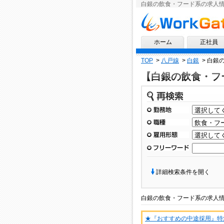
白銀の飲食・フード系の求人
求人情報ならワークゲート
ホーム
正社員
TOP
>
八戸線
>
白銀
>
白銀
【白銀の飲食・フ
再検索
勤務地
職種
雇用形態
フリーワード
詳細検索条件を開く
白銀
の
飲食・フード系
の
求人
★『おすすめの中途採用』特