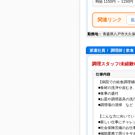
時給 1150円 ～ 1150円
関連リンク
飲
勤務地：
青森県
八戸市
大久
派遣社員
/
調理師
( 飲食
調理スタッフ/未経験
【病院での給食調理補
■食材の洗浄や皮むき
■食事の盛付
■お皿や調理器具の洗
■調理場の清掃 など
【こんな方に向いてい
■新しい仕事にチャレ
■社会保険完備のお仕
■補助業務で周りをサ