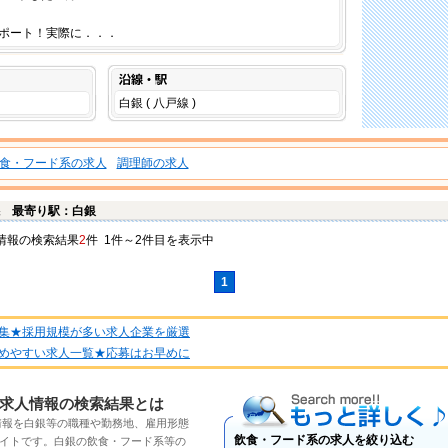
ポート！実際に．．．
沿線・駅
白銀 ( 八戸線 )
食・フード系の求人
調理師の求人
保
最寄り駅：白銀
情報
の検索結果
2
件 1件～2件目を表示中
1
集★採用規模が多い求人企業を厳選
めやすい求人一覧★応募はお早めに
もっと詳しく
求人情報の検索結果とは
情報
を
白銀
等の職種や勤務地、雇用形態
飲食・フード系の求人を絞り込む
イトです。
白銀の飲食・フード系
等の