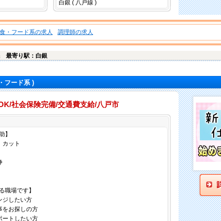
白銀 ( 八戸線 )
食・フード系の求人
調理師の求人
保
最寄り駅：白銀
・フード系 )
OK/社会保険完備/交通費支給/八戸市
仕事内容
助】
、カット
浄
る職場です】
ンジしたい方
事をお探しの方
ポートしたい方