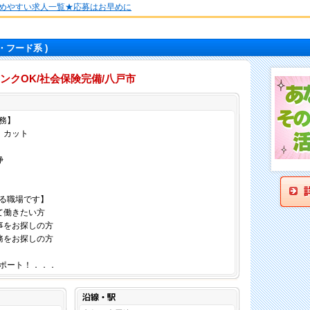
めやすい求人一覧★応募はお早めに
・フード系 )
ンクOK/社会保険完備/八戸市
仕事内容
務】
、カット
浄
る職場です】
て働きたい方
事をお探しの方
務をお探しの方
ポート！．．．
沿線・駅