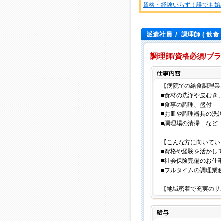
資格・経験いらず！誰でも始
派遣社員
/
調理師
( 飲食
調理師/資格必須/ブラ
【病院での給食調理業
■食材の洗浄や皮むき
■食事の調理、盛付
■お皿や調理器具の洗
■調理場の清掃 など
【こんな方に向いてい
■資格や経験を活かし
■社会保険完備のお仕
■フルタイムの調理業
【地域密着で充実のサ
給与