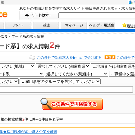
情報
あなたの求職活動を支援する求人サイト 毎日更新される求人・求人情
へ！
バイト
派遣
マイページ
ヘルプ・用語集
最近
の飲食・フード系の求人情報
2
ード系】
の求人情報
件
この条件で新着求人をE-mailで受け取る
この条件で
情報
の検索結果
2
件 1件～2件目を表示中
集★採用規模が多い求人企業を厳選