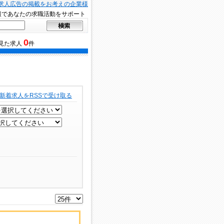
求人広告の掲載をお考えの企業様
報であなたの求職活動をサポート
0
見た求人
件
新着求人をRSSで受け取る