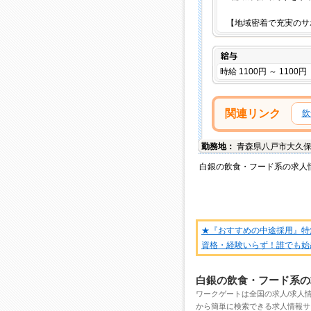
【地域密着で充実のサ
給与
時給 1100円 ～ 1100円
関連リンク
飲
勤務地：
青森県
八戸市
大久
白銀
の
飲食・フード系
の
求人
★『おすすめの中途採用』特
資格・経験いらず！誰でも始
白銀の飲食・フード系の
ワークゲートは全国の
求人/求人
から簡単に検索できる求人情報サ